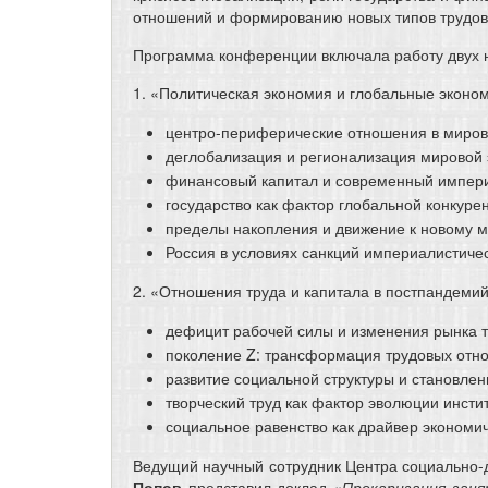
отношений и формированию новых типов трудовой
Программа конференции включала работу двух 
1. «Политическая экономия и глобальные эконо
центро-периферические отношения в мирово
деглобализация и регионализация мировой 
финансовый капитал и современный импер
государство как фактор глобальной конкуре
пределы накопления и движение к новому м
Россия в условиях санкций империалистичес
2. «Отношения труда и капитала в постпандеми
дефицит рабочей силы и изменения рынка т
поколение Z: трансформация трудовых отн
развитие социальной структуры и становлен
творческий труд как фактор эволюции инсти
социальное равенство как драйвер экономич
Ведущий научный сотрудник Центра социально-д
Попов
представил доклад «
Прекаризация зан