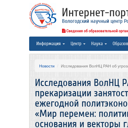
Интернет-по
Вологодский научный центр Р
Сведения об образовательной орга
Информация
Центр
Наука
Образо
Новости
Исследования ВолНЦ РАН об угроза
Исследования ВолНЦ Р
прекаризации занятос
ежегодной политэкон
«Мир перемен: полити
основания и векторы 