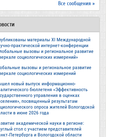
Все сообщения »
овости
публикованы материалы XI Международной
аучно-практической интернет-конференции
Глобальные вызовы и региональное развитие
 зеркале социологических измерений»
лобальные вызовы и региональное развитие
 зеркале социологических измерений
ышел новый выпуск информационно-
налитического бюллетеня «Эффективность
осударственного управления в оценках
аселения», посвященный результатам
оциологического опроса жителей Вологодской
ласти в июне 2026 года
азвитие академической науки в регионе:
руглый стол с участием представителей
анкт‑Петербурга и Вологодской области