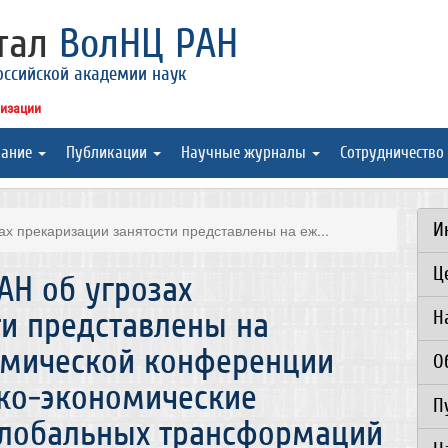
ртал
ВолНЦ РАН
оссийской академии наук
низации
вание
Публикации
Научные журналы
Сотрудничество
И
х прекаризации занятости представлены на еж...
Ц
АН об угрозах
ти представлены на
Н
омической конференции
О
ко-экономические
П
глобальных трансформаций