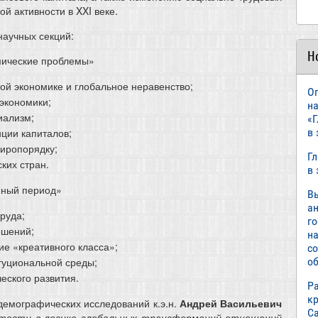
 активности в XXI веке.
научных секций:
Н
мические проблемы»
й экономике и глобальное неравенство;
О
экономики;
н
иализм;
«
нции капиталов;
в
иропорядку;
Г
ких стран.
в
йный период»
В
а
руда;
г
ошений;
н
ие «креативного класса»;
с
туциональной среды;
об
еского развития.
Р
к
емографических исследований к.э.н.
Андрей Васильевич
С
ятости в логике глобальных трансформаций отношений