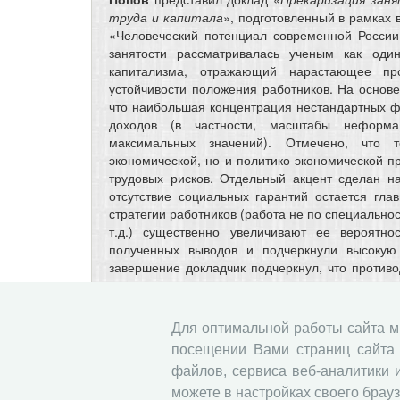
труда и капитала
», подготовленный в рамках
«Человеческий потенциал современной России
занятости рассматривалась ученым как оди
капитализма, отражающий нарастающее пр
устойчивости положения работников. На основ
что наибольшая концентрация нестандартных ф
доходов (в частности, масштабы неформа
максимальных значений). Отмечено, что 
экономической, но и политико-экономической 
трудовых рисков. Отдельный акцент сделан на
отсутствие социальных гарантий остается гла
стратегии работников (работа не по специально
т.д.) существенно увеличивают ее вероятно
полученных выводов и подчеркнули высокую
завершение докладчик подчеркнул, что противо
от выравнивания пространственного развития и
коллективных форм представительства работник
Для оптимальной работы сайта 
Источник фото:
Институт экономики РАН
посещении Вами страниц сайта 
Прикрепленные изображения
файлов, сервиса веб-аналитики 
можете в настройках своего брауз