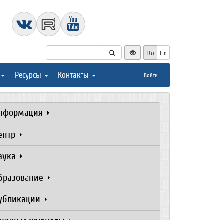
Ru
En
Ресурсы
Контакты
Войти
нформация
ентр
аука
бразование
убликации