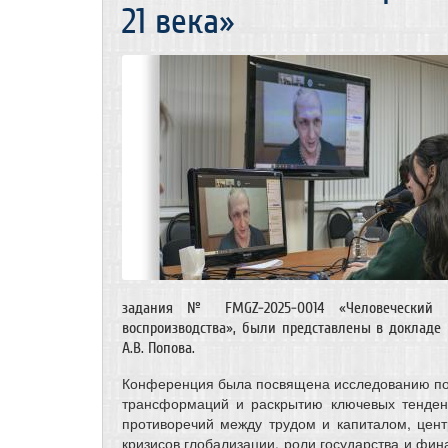
21 века»
задания № FMGZ-2025-0014 «Человеческий 
воспроизводства», были представлены в докладе в
А.В. Попова.
Конференция была посвящена исследованию по
трансформаций и раскрытию ключевых тенден
противоречий между трудом и капиталом, цен
кризисов глобализации, роли государства и фин