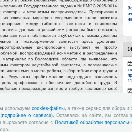
 выполнения Государственного задания № FMGZ-2025-0014
В
: факторы и механизмы воспроизводства». Прекаризация
о
н из ключевых маркеров современного этапа развития
на
отиворечие между гибкостью занятости и снижением
е анализа данных по российским регионам было показано,
орм занятости наблюдается в субъектах с низким уровнем
льной и платформенной занятости здесь достигают
территориальные диспропорции выступают не просто
О
проблемой, воспроизводящей асимметрию в распределении
 материалах по Вологодской области, где выявлено, что
вным фактором неустойчивой занятости, а поведенческие
«
сти, частая смена места работы, выбор гибких форм труда и
пр
сть. Результаты пробит-модели подтвердили значимость
11
 роль профсоюзов в обеспечении достойного труда. В
действие прекаризации занятости требует системных мер:
 совершенствования институтов рынка труда до укрепления
ст
ов.
«И
мы используем
cookies-файлы
, а также сервис для сбора и
(
подробнее о сервисе
). Оставаясь на сайте, вы соглаша
п
и выражаете согласие с
Политикой обработки персональн
в
по
ера.