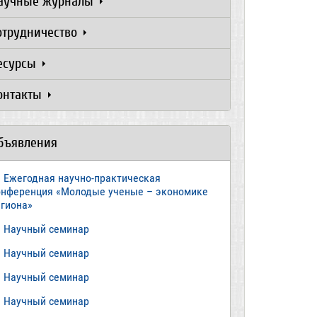
аучные журналы
отрудничество
есурсы
онтакты
бъявления
Ежегодная научно-практическая
онференция «Молодые ученые – экономике
егиона»
​Научный семинар
​Научный семинар
Научный семинар
​Научный семинар