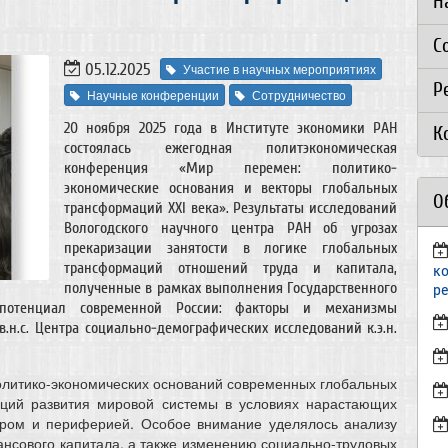
Н
С
05.12.2025
Участие в научных мероприятиях
Р
Научные конференции
Сотрудничество
20 ноября 2025 года в Институте экономики РАН
К
состоялась ежегодная политэкономическая
конференция «Мир перемен: политико-
экономические основания и векторы глобальных
О
трансформаций XXI века». Результаты исследований
Вологодского научного центра РАН об угрозах
прекаризации занятости в логике глобальных
трансформаций отношений труда и капитала,
к
полученные в рамках выполнения Государственного
р
потенциал современной России: факторы и механизмы
.н.с. Центра социально-демографических исследований к.э.н.
литико-экономических оснований современных глобальных
ций развития мировой системы в условиях нарастающих
тром и периферией. Особое внимание уделялось анализу
ансового капитала, а также изменению социально-трудовых