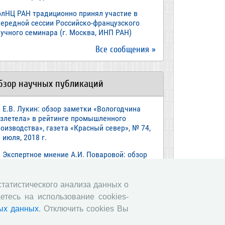
олНЦ РАН традиционно принял участие в
чередной сессии Российско-французского
учного семинара (г. Москва, ИНП РАН)
Все сообщения »
бзор научных публикаций
Е.В. Лукин: обзор заметки «Вологодчина
взлетела» в рейтинге промышленного
оизводства», газета «Красный север», № 74,
 июля, 2018 г.
Экспертное мнение А.И. Поваровой: обзор
атьи «Регионам хватит денег», газета
звестия», №88, 2018 г.
 статистического анализа данных о
В.Н. Барсуков: обзор статьи «Повышение
етесь на использование cookies-
енсионного возраста: позитивные эффекты и
ых данных
. Отключить cookies Вы
ероятные риски», журнал «Экономическая
литика» №1, 2018 г.