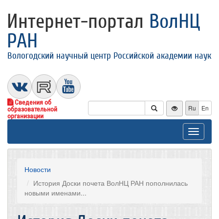
Интернет-портал
ВолНЦ
РАН
Вологодский научный центр Российской академии наук
Сведения об
Ru
En
образовательной
организации
Toggle
navigat
Новости
История Доски почета ВолНЦ РАН пополнилась
новыми именами...