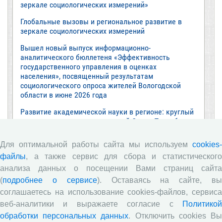
зеркале социологических измерений»
Глобальные вызовы и региональное развитие в
зеркале социологических измерений
Вышел новый выпуск информационно-
аналитического бюллетеня «Эффективность
государственного управления в оценках
населения», посвященный результатам
социологического опроса жителей Вологодской
области в июне 2026 года
Развитие академической науки в регионе: круглый
стол с участием представителей Санкт‑Петербурга
и Вологодской области
Для оптимальной работы сайта мы используем
cookies-
ВолНЦ РАН традиционно принял участие в
файлы
, а также сервис для сбора и статистического
очередной сессии Российско-французского
научного семинара (г. Москва, ИНП РАН)
анализа данных о посещении Вами страниц сайта
(
подробнее о сервисе
). Оставаясь на сайте, в
Все сообщения »
соглашаетесь на использование cookies-файлов, сервиса
веб-аналитики и выражаете согласие с
Политикой
Обзор научных публикаций
обработки персональных данных
. Отключить cookies В