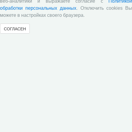
веб-аналитики и выражаете согласие с
Политикой
обработки персональных данных
. Отключить cookies В
Информация
можете в настройках своего браузера.
Центр
СОГЛАСЕН
Наука
Образование
Публикации
Научные журналы
Сотрудничество
Ресурсы
Контакты