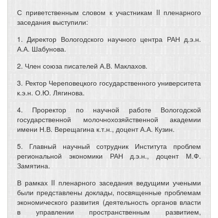
С приветственным словом к участникам II пленарного
заседания выступили:
1. Директор Вологодского научного центра РАН д.э.н.
А.А. Шабунова.
2. Член союза писателей А.В. Маклахов.
3. Ректор Череповецкого государственного университета
к.э.н. О.Ю. Лягинова.
4. Проректор по научной работе Вологодской
государственной молочнохозяйственной академии
имени Н.В. Верещагина к.т.н., доцент А.А. Кузин.
5. Главный научный сотрудник Института проблем
региональной экономики РАН д.э.н., доцент М.Ф.
Замятина.
В рамках II пленарного заседания ведущими учеными
были представлены доклады, посвященные проблемам
экономического развития (деятельность органов власти
в управлении пространственным развитием,