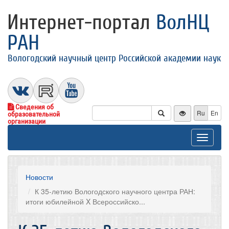
Интернет-портал
ВолНЦ
РАН
Вологодский научный центр Российской академии наук
Сведения об
Ru
En
образовательной
организации
Toggle
navigat
Новости
К 35-летию Вологодского научного центра РАН:
итоги юбилейной X Всероссийско...