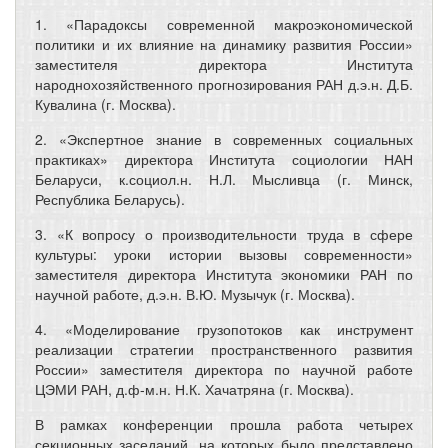
1. «Парадоксы современной макроэкономической
политики и их влияние на динамику развития России»
заместителя директора Института
народнохозяйственного прогнозирования РАН д.э.н. Д.Б.
Кувалина (г. Москва).
2. «Экспертное знание в современных социальных
практиках» директора Института социологии НАН
Беларуси, к.социол.н. Н.Л. Мысливца (г. Минск,
Республика Беларусь).
3. «К вопросу о производительности труда в сфере
культуры: уроки истории вызовы современности»
заместителя директора Института экономики РАН по
научной работе, д.э.н. В.Ю. Музычук (г. Москва).
4. «Моделирование грузопотоков как инструмент
реализации стратегии пространственного развития
России» заместителя директора по научной работе
ЦЭМИ РАН, д.ф-м.н. Н.К. Хачатряна (г. Москва).
В рамках конференции прошла работа четырех
секционных заседаний, на которых было представлено