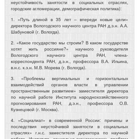
неустойчивость занятости в социальных отраслях,
городские агломерации, демографическая политика):
1. «Путь длиной в 35 лет – впереди новые цели»
директора Вологодского научного центра РАН д.э.н. А.А.
Шабуновой (г. Вологда).
2. «Какое государство мы строим? В каком государстве
хотят жить россияне?» научного руководителя
Вологодского научного центра РАН, члена-
корреспондента РАН, д.э.н., профессора В.А. Ильина,
в.н.с. к.э.н. М.В. Морева (г. Вологда).
3. «Проблемы вертикальных и горизонтальных
взаимодействий органов власти в управлении
пространственным развитием» заместителя директора
по научной работе Института народнохозяйственного
прогнозирования РАН, д.э.н., профессора О.В.
Кузнецовой (г. Москва).
4. «Социалиат» в современной России: причины и
последствия неустойчивой занятости в социальных
отраслях» г.н.с. заместителя директора по научной
работе Института социально-экономических проблем