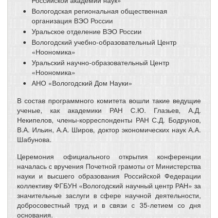
Вологодская региональная общественная
организация ВЭО России
Уральское отделение ВЭО России
Вологодский учебно-образовательный Центр
«Ноономика»
Уральский научно-образовательный Центр
«Ноономика»
АНО «Вологодский Дом Науки»
В состав программного комитета вошли такие ведущие
ученые, как академики РАН С.Ю. Глазьев, А.Д.
Некипелов, члены-корреспонденты РАН С.Д. Бодрунов,
В.А. Ильин, А.А. Широв, доктор экономических наук А.А.
Шабунова.
Церемония официального открытия конференции
началась с вручения Почетной грамоты от Министерства
науки и высшего образования Российской Федерации
коллективу ФГБУН «Вологодский научный центр РАН» за
значительные заслуги в сфере научной деятельности,
добросовестный труд и в связи с 35-летием со дня
основания.