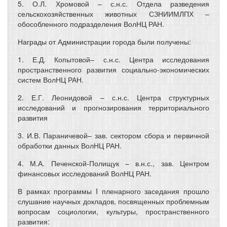
5. О.Л. Хромовой – с.н.с. Отдела разведения
сельскохозяйственных животных СЗНИИМЛПХ –
обособленного подразделения ВолНЦ РАН.
Награды от Администрации города были получены:
1. Е.Д. Копытовой– с.н.с. Центра исследования
пространственного развития социально-экономических
систем ВолНЦ РАН.
2. Е.Г. Леонидовой – с.н.с. Центра структурных
исследований и прогнозирования территориального
развития
3. И.В. Параничевой– зав. сектором сбора и первичной
обработки данных ВолНЦ РАН.
4. М.А. Печенской-Полищук – в.н.с., зав. Центром
финансовых исследований ВолНЦ РАН.
В рамках программы I пленарного заседания прошло
слушание научных докладов, посвященных проблемным
вопросам социологии, культуры, пространственного
развития: