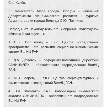
Сяо Хунбо.
7. Заместитель Мэра города Вологды – начальник
Департамента экономического развития и туризма
Администрации города Вологды С.Ю. Пахнина.
Награды от Законодательного Собрания Вологодской
области были вручены:
1. Н.В. Ворошилову – с.н.с. Центра исследования
пространственного развития социально-экономических
систем ВолНЦ РАН.
2. Д.А. Друговой – референту-помощнику директора
СЗНИИМЛПХ – обособленного подразделения ВолНЦ
РАН.
3. М.В. Мореву – в.н.с. Центра социокультурных и
политических исследований ВолНЦ РАН.
4. П.А. Фоменко– с.н.с. Лаборатории химического
анализа СЗНИИМЛПХ – обособленного подразделения
ВолНЦ РАН.