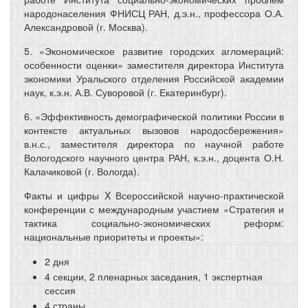
народонаселения ФНИСЦ РАН, д.э.н., профессора О.А.
Александровой (г. Москва).
5. «Экономическое развитие городских агломераций:
особенности оценки» заместителя директора Института
экономики Уральского отделения Российской академии
наук, к.э.н. А.В. Суворовой (г. Екатеринбург).
6. «Эффективность демографической политики России в
контексте актуальных вызовов народосбережения»
в.н.с., заместителя директора по научной работе
Вологодского научного центра РАН, к.э.н., доцента О.Н.
Калачиковой (г. Вологда).
Факты и цифры X Всероссийской научно-практической
конференции с международным участием «Стратегия и
тактика социально-экономических реформ:
национальные приоритеты и проекты»:
2 дня
4 секции, 2 пленарных заседания, 1 экспертная
сессия
4 страны