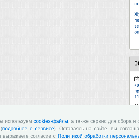
с
Ж
пе
з
оп
О
«
пр
11
ст
«И
мы используем
cookies-файлы
, а также сервис для сбора и
(
подробнее о сервисе
). Оставаясь на сайте, вы соглаша
п
и выражаете согласие с
Политикой обработки персональн