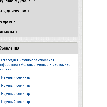
аучные журналы
отрудничество
есурсы
онтакты
бъявления
Ежегодная научно-практическая
онференция «Молодые ученые – экономике
егиона»
​Научный семинар
​Научный семинар
Научный семинар
​Научный семинар