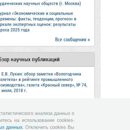
туденческих научных обществ (г. Москва)
урнал «Экономические и социальные
ремены: факты, тенденции, прогноз» в
еркале экспертных оценок: результаты
роса 2025 года
Все сообщения »
бзор научных публикаций
Е.В. Лукин: обзор заметки «Вологодчина
взлетела» в рейтинге промышленного
оизводства», газета «Красный север», № 74,
 июля, 2018 г.
Экспертное мнение А.И. Поваровой: обзор
атьи «Регионам хватит денег», газета
звестия», №88, 2018 г.
 статистического анализа данных о
етесь на использование cookies-
В.Н. Барсуков: обзор статьи «Повышение
енсионного возраста: позитивные эффекты и
ых данных
. Отключить cookies Вы