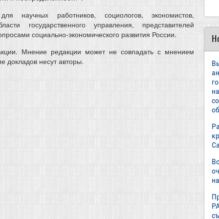
ля научных работников, социологов, экономистов,
ласти государственного управления, представителей
просами социально-экономического развития России.
Н
дакции. Мнение редакции может не совпадать с мнением
ие докладов несут авторы.
В
а
г
н
с
об
Р
к
С
В
о
на
П
Р
с