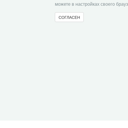
можете в настройках своего брауз
СОГЛАСЕН
© 2000-2026 Вологодский научный центр Российско
Контент доступен под лицензией
Creative Commons 
Метаданные издания можно просматривать, скачивать, копировать