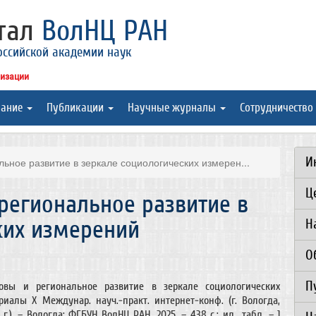
ртал
ВолНЦ РАН
оссийской академии наук
низации
вание
Публикации
Научные журналы
Сотрудничество
И
ьное развитие в зеркале социологических измерен...
Ц
региональное развитие в
ких измерений
Н
О
П
овы и региональное развитие в зеркале социологических
риалы X Междунар. науч.-практ. интернет-конф. (г. Вологда,
г.). – Вологда: ФГБУН ВолНЦ РАН, 2025. – 438 с.: ил., табл. – 1