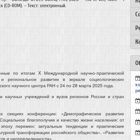
Н
ск (CD-ROM). – Текст: электронный.
С
Р
К
О
анные по итогам X Международной научно-практической
и региональное развитие в зеркале социологических
к
ого научного центра РАН с 24 по 28 марта 2025 года.
р
и научных учреждений и вузов регионов России и стран
х секциях конференции: «Демографическое развитие
«Социальное благополучие и качество жизни населения: от
эпоху перемен: актуальные тенденции и практические
ьтурной трансформации российского общества», «Развитие
сти и неопределенности».