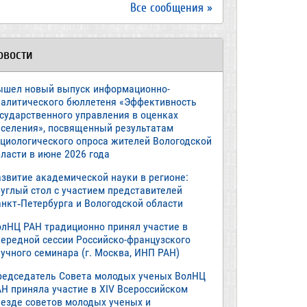
Все сообщения »
овости
ышел новый выпуск информационно-
налитического бюллетеня «Эффективность
осударственного управления в оценках
аселения», посвященный результатам
оциологического опроса жителей Вологодской
ласти в июне 2026 года
азвитие академической науки в регионе:
руглый стол с участием представителей
анкт‑Петербурга и Вологодской области
олНЦ РАН традиционно принял участие в
чередной сессии Российско-французского
учного семинара (г. Москва, ИНП РАН)
редседатель Совета молодых ученых ВолНЦ
АН приняла участие в XIV Всероссийском
ъезде советов молодых ученых и