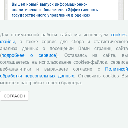
Вышел новый выпуск информационно-
аналитического бюллетеня «Эффективность
государственного управления в оценках
населения», посвященный результатам
социологического опроса жителей Вологодской
области в июне 2026 года
Для оптимальной работы сайта мы используем
cookies-
Развитие академической науки в регионе: круглый
файлы
, а также сервис для сбора и статистического
стол с участием представителей Санкт‑Петербурга
анализа данных о посещении Вами страниц сайта
и Вологодской области
(
подробнее о сервисе
). Оставаясь на сайте, в
ВолНЦ РАН традиционно принял участие в
соглашаетесь на использование cookies-файлов, сервиса
очередной сессии Российско-французского
веб-аналитики и выражаете согласие с
Политикой
научного семинара (г. Москва, ИНП РАН)
обработки персональных данных
. Отключить cookies В
Все сообщения »
можете в настройках своего браузера.
СОГЛАСЕН
Обзор научных публикаций
Е.В. Лукин: обзор заметки «Вологодчина
«взлетела» в рейтинге промышленного
производства», газета «Красный север», № 74, 11