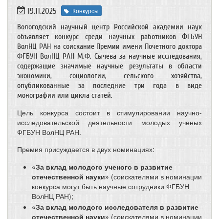
19.11.2025
Конкурсы
Вологодский научный центр Российской академии наук
объявляет конкурс среди научных работников ФГБУН
ВолНЦ РАН на соискание Премии имени Почетного доктора
ФГБУН ВолНЦ РАН М.Ф. Сычева за научные исследования,
содержащие значимые научные результаты в области
экономики, социологии, сельского хозяйства,
опубликованные за последние три года в виде
монографии или цикла статей.
Цель конкурса состоит в стимулировании научно-
исследовательской деятельности молодых ученых
ФГБУН ВолНЦ РАН.
Премия присуждается в двух номинациях:
«За вклад молодого ученого в развитие
отечественной науки»
(соискателями в номинации
конкурса могут быть научные сотрудники ФГБУН
ВолНЦ РАН);
«За вклад молодого исследователя в развитие
отечественной науки»
(соискателями в номинации