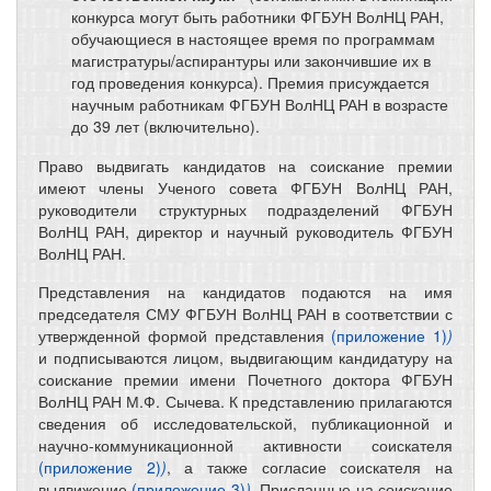
конкурса могут быть работники ФГБУН ВолНЦ РАН,
обучающиеся в настоящее время по программам
магистратуры/аспирантуры или закончившие их в
год проведения конкурса). Премия присуждается
научным работникам ФГБУН ВолНЦ РАН в возрасте
до 39 лет (включительно).
Право выдвигать кандидатов на соискание премии
имеют члены Ученого совета ФГБУН ВолНЦ РАН,
руководители структурных подразделений ФГБУН
ВолНЦ РАН, директор и научный руководитель ФГБУН
ВолНЦ РАН.
Представления на кандидатов подаются на имя
председателя СМУ ФГБУН ВолНЦ РАН в соответствии с
утвержденной формой представления
(приложение 1)
)
и подписываются лицом, выдвигающим кандидатуру на
соискание премии имени Почетного доктора ФГБУН
ВолНЦ РАН М.Ф. Сычева. К представлению прилагаются
сведения об исследовательской, публикационной и
научно-коммуникационной активности соискателя
(приложение 2)
)
, а также согласие соискателя на
выдвижение
(приложение 3)
)
. Присланные на соискание