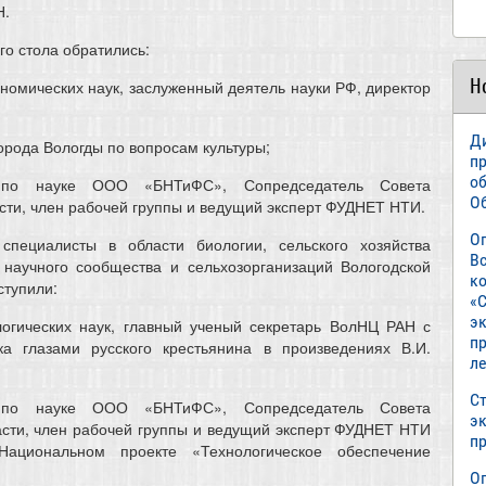
Н.
го стола обратились:
Н
номических наук, заслуженный деятель науки РФ, директор
Д
города Вологды по вопросам культуры;
п
о
 по науке ООО «БНТиФС», Сопредседатель Совета
О
асти, член рабочей группы и ведущий эксперт ФУДНЕТ НТИ.
О
пециалисты в области биологии, сельского хозяйства
В
 научного сообщества и сельхозорганизаций Вологодской
к
ступили:
«С
э
логических наук, главный ученый секретарь ВолНЦ РАН с
пр
ка глазами русского крестьянина в произведениях В.И.
л
Ст
 по науке ООО «БНТиФС», Сопредседатель Совета
э
асти, член рабочей группы и ведущий эксперт ФУДНЕТ НТИ
п
ациональном проекте «Технологическое обеспечение
О