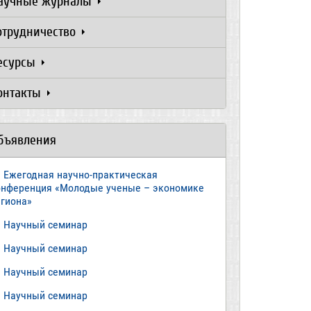
аучные журналы
отрудничество
есурсы
онтакты
бъявления
Ежегодная научно-практическая
онференция «Молодые ученые – экономике
егиона»
​Научный семинар
​Научный семинар
Научный семинар
​Научный семинар