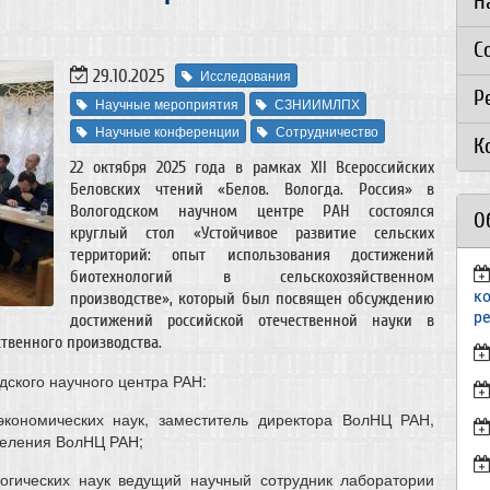
Н
С
29.10.2025
Исследования
Р
Научные мероприятия
СЗНИИМЛПХ
Научные конференции
Сотрудничество
К
22 октября 2025 года в рамках XII Всероссийских
Беловских чтений «Белов. Вологда. Россия» в
Вологодском научном центре РАН состоялся
О
круглый стол «Устойчивое развитие сельских
территорий: опыт использования достижений
биотехнологий в сельскохозяйственном
к
производстве», который был посвящен обсуждению
р
достижений российской отечественной науки в
твенного производства.
ского научного центра РАН:
экономических наук, заместитель директора ВолНЦ РАН,
еления ВолНЦ РАН;
логических наук ведущий научный сотрудник лаборатории