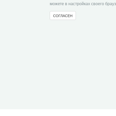
можете в настройках своего брауз
СОГЛАСЕН
« Вернуться назад
Все сообщения
© 2000-2026 Вологодский научный центр Российско
Контент доступен под лицензией
Creative Commons 
Метаданные издания можно просматривать, скачивать, копировать