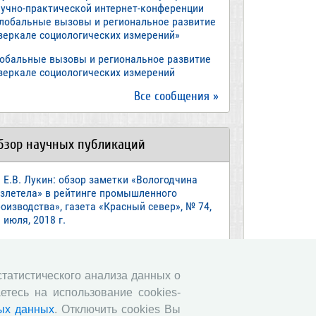
аучно-практической интернет-конференции
Глобальные вызовы и региональное развитие
 зеркале социологических измерений»
лобальные вызовы и региональное развитие
 зеркале социологических измерений
Все сообщения »
бзор научных публикаций
Е.В. Лукин: обзор заметки «Вологодчина
взлетела» в рейтинге промышленного
оизводства», газета «Красный север», № 74,
 июля, 2018 г.
Экспертное мнение А.И. Поваровой: обзор
атьи «Регионам хватит денег», газета
звестия», №88, 2018 г.
 статистического анализа данных о
етесь на использование cookies-
В.Н. Барсуков: обзор статьи «Повышение
енсионного возраста: позитивные эффекты и
ых данных
. Отключить cookies Вы