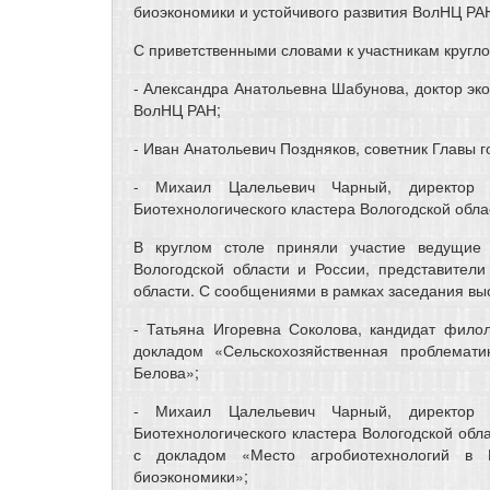
биоэкономики и устойчивого развития ВолНЦ РА
С приветственными словами к участникам кругло
- Александра Анатольевна Шабунова, доктор эко
ВолНЦ РАН;
- Иван Анатольевич Поздняков, советник Главы 
- Михаил Цалельевич Чарный, директор
Биотехнологического кластера Вологодской обл
В круглом столе приняли участие ведущие с
Вологодской области и России, представители
области. С сообщениями в рамках заседания вы
- Татьяна Игоревна Соколова, кандидат фило
докладом «Сельскохозяйственная проблемати
Белова»;
- Михаил Цалельевич Чарный, директор
Биотехнологического кластера Вологодской обл
с докладом «Место агробиотехнологий в Н
биоэкономики»;