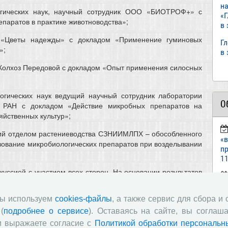
н
огических наук, научный сотрудник ООО «БИОТРОФ+» с
«
паратов в практике животноводства»;
в
 «Цветы надежды» с докладом «Применение гуминовых
Г
»;
в
 Колхоз Передовой с докладом «Опыт применения силосных
логических наук ведущий научный сотрудник лаборатории
О
Ц РАН с докладом «Действие микробных препаратов на
яйственных культур»;
ий отделом растениеводства СЗНИИМЛПХ – обособленного
«
ование микробиологических препаратов при возделывании
пр
11
уссией с участием всех сторон. На основании результатов
лена официальная резолюция в органы управления и
ст
«И
мы используем
cookies-файлы
, а также сервис для сбора и
(
подробнее о сервисе
). Оставаясь на сайте, вы соглаша
п
и выражаете согласие с
Политикой обработки персональн