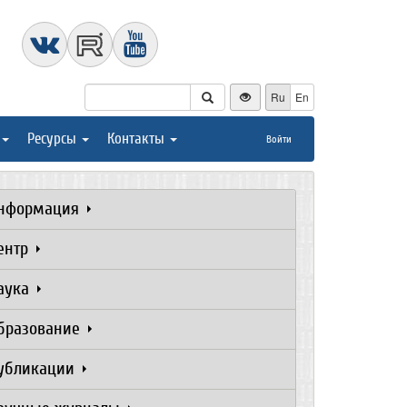
Ru
En
Ресурсы
Контакты
Войти
нформация
ентр
аука
бразование
убликации