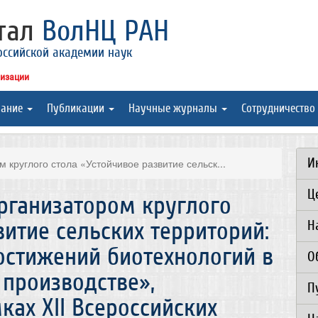
ртал
ВолНЦ РАН
оссийской академии наук
низации
вание
Публикации
Научные журналы
Сотрудничество
И
круглого стола «Устойчивое развитие сельск...
Ц
рганизатором круглого
витие сельских территорий:
Н
остижений биотехнологий в
О
 производстве»,
П
ках XII Всероссийских