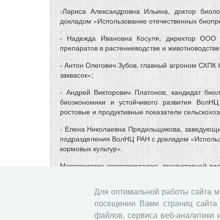
-Лариса Александровна Ильина, доктор биол
докладом «Использование отечественных биопре
- Надежда Ивановна Косуля, директор ООО
препаратов в растениеводстве и животноводстве
- Антон Олегович Зубов, главный агроном СХПК
заквасок»;
- Андрей Викторович Платонов, кандидат био
биоэкономики и устойчивого развития ВолН
ростовые и продуктивные показатели сельскохоз
- Елена Николаевна Прядильщикова, заведующ
подразделения ВолНЦ РАН с докладом «Использ
кормовых культур».
Мероприятие сопровождалось продуктивной диск
обсуждения будет подготовлена и направ
профильные органы власти.
Для оптимальной работы сайта 
Прикрепленные изображения
посещении Вами страниц сайта 
файлов, сервиса веб-аналитики 