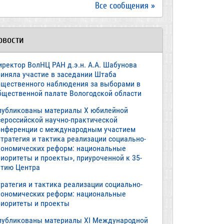
Все сообщения »
овости
иректор ВолНЦ РАН д.э.н. А.А. Шабунова
риняла участие в заседании Штаба
бщественного наблюдения за выборами в
бщественной палате Вологодской области
публикованы материалы X юбилейной
сероссийской научно-практической
онференции с международным участием
тратегия и тактика реализации социально-
кономических реформ: национальные
иоритеты и проекты», приуроченной к 35-
етию Центра
ратегия и тактика реализации социально-
кономических реформ: национальные
риоритеты и проекты
публикованы материалы XI Международной