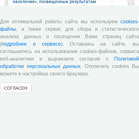
населения», посвященный результатам
социологического опроса жителей Вологодской
области в июне 2026 года
Для оптимальной работы сайта мы используем
cookies-
Развитие академической науки в регионе: круглый
файлы
, а также сервис для сбора и статистического
стол с участием представителей Санкт‑Петербурга
и Вологодской области
анализа данных о посещении Вами страниц сайта
(
подробнее о сервисе
). Оставаясь на сайте, в
ВолНЦ РАН традиционно принял участие в
соглашаетесь на использование cookies-файлов, сервиса
очередной сессии Российско-французского
научного семинара (г. Москва, ИНП РАН)
веб-аналитики и выражаете согласие с
Политикой
обработки персональных данных
. Отключить cookies В
Все сообщения »
можете в настройках своего браузера.
СОГЛАСЕН
Обзор научных публикаций
Е.В. Лукин: обзор заметки «Вологодчина
«взлетела» в рейтинге промышленного
производства», газета «Красный север», № 74, 11
июля, 2018 г.
Экспертное мнение А.И. Поваровой: обзор