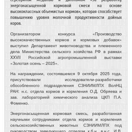
энергонасыщенной кормовой смеси на основе
высококлассных объемистых кормов», которая способствует
повышению уровня молочной продуктивности дойных
коров.
Организатором конкурса «Производство
высококачественных кормов и кормовых добавок»
выступил Департамент животноводства и племенного
дела Министерства сельского хозяйства РФ в рамках
XXVII Российской агропромышленной выставки
«Золотая осень – 2025».
На награждении, состоявшемся 9 октября 2025 года,
присутствовали исследователи-разработчики
обособленного подразделения СЗНИИМЛПХ ВолНЦ
РАН: н.с. отдела кормов и кормления О.Д. Обряева и
зав. лабораторией химического анализа ЦКП П.А.
Фоменко.
Энергонасыщенная кормовая смесь, разработанная
научными сотрудниками отдела кормов и кормления
сельскохозяйственных животных СЗНИИМЛПХ под
руководством заведующего отделом к.б.н. в.н.с. И.В.