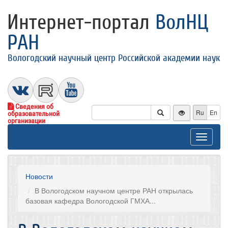
Интернет-портал
ВолНЦ
РАН
Вологодский научный центр Российской академии наук
Сведения об
Ru
En
образовательной
организации
Toggle
navigat
Новости
В Вологодском научном центре РАН открылась
базовая кафедра Вологодской ГМХА...