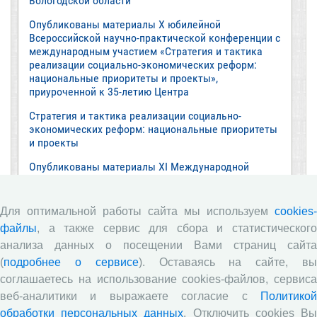
Вологодской области
Опубликованы материалы X юбилейной
Всероссийской научно-практической конференции с
международным участием «Стратегия и тактика
реализации социально-экономических реформ:
национальные приоритеты и проекты»,
приуроченной к 35-летию Центра
Стратегия и тактика реализации социально-
экономических реформ: национальные приоритеты
и проекты
Опубликованы материалы XI Международной
научно-практической интернет-конференции
«Глобальные вызовы и региональное развитие в
зеркале социологических измерений»
Для оптимальной работы сайта мы используем
cookies-
файлы
, а также сервис для сбора и статистического
Глобальные вызовы и региональное развитие в
зеркале социологических измерений
анализа данных о посещении Вами страниц сайта
(
подробнее о сервисе
). Оставаясь на сайте, в
Все сообщения »
соглашаетесь на использование cookies-файлов, сервиса
веб-аналитики и выражаете согласие с
Политикой
обработки персональных данных
. Отключить cookies В
Обзор научных публикаций