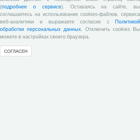
очередной сессии Российско-французского
(
подробнее о сервисе
). Оставаясь на сайте, в
научного семинара (г. Москва, ИНП РАН)
соглашаетесь на использование cookies-файлов, сервиса
Все сообщения »
веб-аналитики и выражаете согласие с
Политикой
обработки персональных данных
. Отключить cookies В
можете в настройках своего браузера.
Обзор научных публикаций
СОГЛАСЕН
Е.В. Лукин: обзор заметки «Вологодчина
«взлетела» в рейтинге промышленного
производства», газета «Красный север», № 74, 11
июля, 2018 г.
Экспертное мнение А.И. Поваровой: обзор
статьи «Регионам хватит денег», газета «Известия»,
№88, 2018 г.
В.Н. Барсуков: обзор статьи «Повышение
пенсионного возраста: позитивные эффекты и
вероятные риски», журнал «Экономическая
политика» №1, 2018 г.
С.А. Кожевников: обзор статьи А. Лабыкина