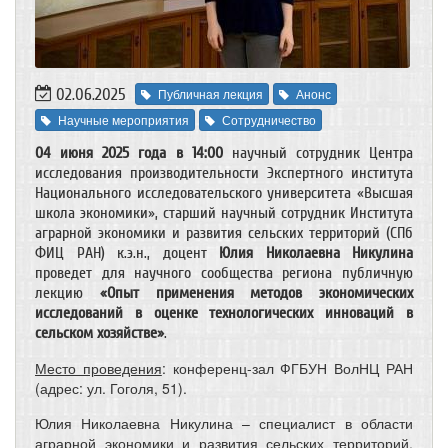
02.06.2025
Публичная лекция
Анонс
Научные мероприятия
Сотрудничество
04 июня 2025 года в 14:00
научный сотрудник Центра
исследования производительности Экспертного института
Национального исследовательского университета «Высшая
школа экономики», старший научный сотрудник Института
аграрной экономики и развития сельских территорий (СПб
ФИЦ РАН) к.э.н., доцент
Юлия Николаевна Никулина
проведет для научного сообщества региона публичную
лекцию
«Опыт применения методов экономических
исследований в оценке технологических инноваций в
сельском хозяйстве»
.
Место проведения
: конференц-зал ФГБУН ВолНЦ РАН
(адрес: ул. Гоголя, 51).
Юлия Николаевна Никулина – специалист в области
аграрной экономики и развития сельских территорий,