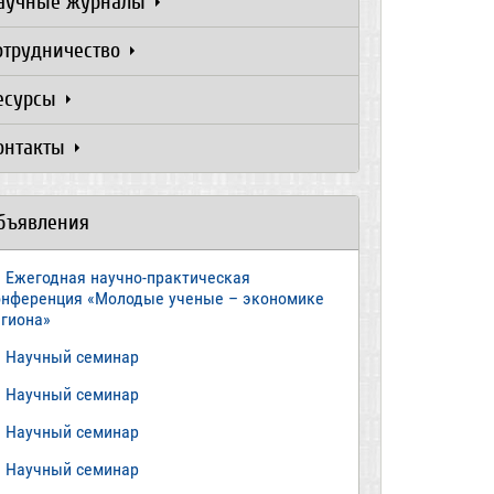
аучные журналы
отрудничество
есурсы
онтакты
бъявления
Ежегодная научно-практическая
онференция «Молодые ученые – экономике
егиона»
​Научный семинар
​Научный семинар
Научный семинар
​Научный семинар