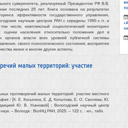
в
ьного суверенитета, реализуемый Президентом РФ В.В.
по
нии последних 25 лет. Книга основана на результатах
торинга эффективности государственного управления,
огодским научным центром РАН с середины 1990-х гг. и
«
 том числе, комплексный социологический мониторинг
он
а: оценки населения относительно положения дел в
ти органов власти всех уровней публичной системы
авления, своего психологического состояния, восприятия
чества жизни и многие другие аспекты.
речий малых территорий: участие
ных противоречий малых территорий: участие местного
фия / [К. Е. Косыгина, Е. Д. Копытова, Е. О. Смолева, Ю.
дакцией Ю. В. Ухановой] ; Вологодский научный центр
аук. – Вологда : ВолНЦ РАН, 2025. – 122 с. : ил., табл.