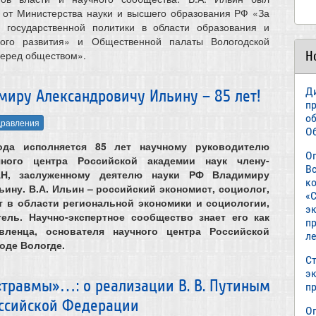
 от Министерства науки и высшего образования РФ «За
 государственной политики в области образования и
ского развития» и Общественной палаты Вологодской
Н
перед обществом».
Д
миру Александровичу Ильину – 85 лет!
п
о
равления
О
ода исполняется 85 лет научному руководителю
О
чного центра Российской академии наук члену-
В
АН, заслуженному деятелю науки РФ Владимиру
к
ину. В.А. Ильин – российский экономист, социолог,
«С
т в области региональной экономики и социологии,
э
ель. Научно-экспертное сообщество знает его как
пр
вленца, основателя научного центра Российской
л
роде Вологде.
Ст
э
«травмы»…: о реализации В. В. Путиным
п
оссийской Федерации
О