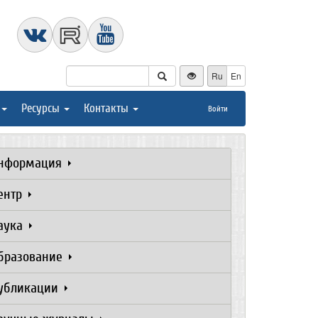
Ru
En
Ресурсы
Контакты
Войти
нформация
ентр
аука
бразование
убликации