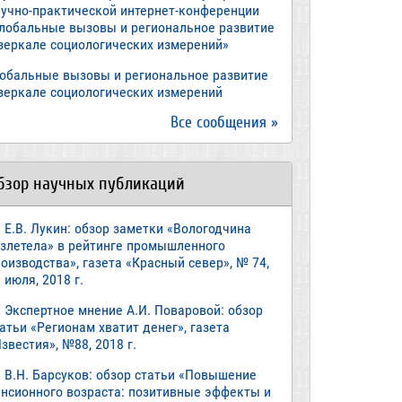
аучно-практической интернет-конференции
Глобальные вызовы и региональное развитие
 зеркале социологических измерений»
лобальные вызовы и региональное развитие
 зеркале социологических измерений
Все сообщения »
бзор научных публикаций
Е.В. Лукин: обзор заметки «Вологодчина
взлетела» в рейтинге промышленного
оизводства», газета «Красный север», № 74,
 июля, 2018 г.
Экспертное мнение А.И. Поваровой: обзор
атьи «Регионам хватит денег», газета
звестия», №88, 2018 г.
В.Н. Барсуков: обзор статьи «Повышение
енсионного возраста: позитивные эффекты и