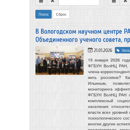
Поиск
Сброс
В Вологодском научном центре РА
Объединенного ученого совета, п
21.01.2026
Засе
19 января 2026 год
ФГБУН ВолНЦ РАН, п
члена-корреспондент
жить россияне? Ка
Ильиным, позволи
мониторинга эффекти
ФГБУН ВолНЦ РАН с 
комплексный социо
населения относите
власти всех уровней 
психологического сос
многие другие аспект
представители орга