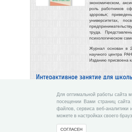
экономическом, акси
роль работников сф
здоровья; приведен
университетах, пос
предпринимательств
труда. Представле
психологическом само
Журнал основан в 2
научного центра РАН
Изданию присвоена к
Интерактивное занятие для школ
рядом»: деятельность научного к
Для оптимальной работы сайта 
30.12.2025
Мер
посещении Вами страниц сайта 
24 декабря 2025 года
файлов, сервиса веб-аналитики 
с ВолНЦ РАН» для д
можете в настройках своего брауз
интерактивное заня
которое провела с.н
СОГЛАСЕН
выступил Учебно-об