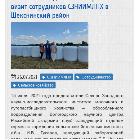
визит сотрудников СЗНИИМЛПХ в
Шекснинский район
26.07.2021
СЗНИИМЛПХ
Сотрудничество
Сельское хозяйство
15 июля 2021 года представители Северо-Западного
научно-исследовательского института молочного и
лугопастбищного хозяйства – обособленного
подразделения Вологодского научного центра
Российской академии наук: заведующий отделом
кормов и кормления сельскохозяйственных животных
к.б.н. И.В. Гусаров, заведующий лабораторией
селекционного контроля качества молока Т.В. Чижова