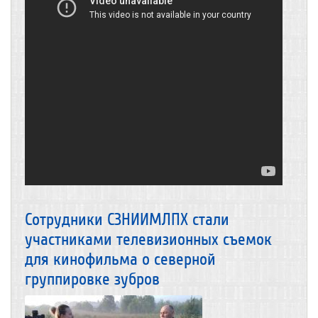
Сотрудники СЗНИИМЛПХ стали
участниками телевизионных съемок
для кинофильма о северной
группировке зубров