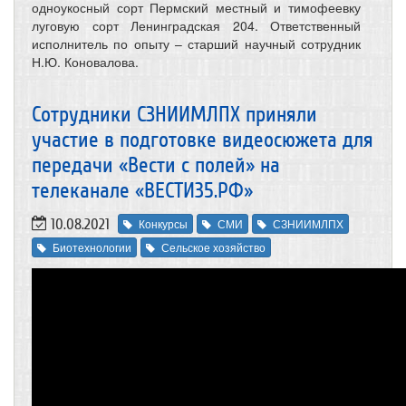
одноукосный сорт Пермский местный и тимофеевку
луговую сорт Ленинградская 204. Ответственный
исполнитель по опыту – старший научный сотрудник
Н.Ю. Коновалова.
Сотрудники СЗНИИМЛПХ приняли
участие в подготовке видеосюжета для
передачи «Вести с полей» на
телеканале «ВЕСТИ35.РФ»
10.08.2021
Конкурсы
СМИ
СЗНИИМЛПХ
Биотехнологии
Сельское хозяйство