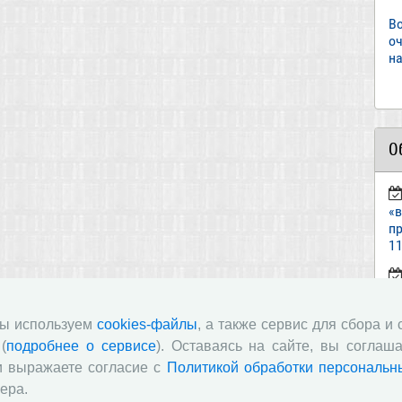
В
о
на
О
«
пр
11
ст
«И
мы используем
cookies-файлы
, а также сервис для сбора и
(
подробнее о сервисе
). Оставаясь на сайте, вы соглаша
п
и выражаете согласие с
Политикой обработки персональн
в
ера.
по