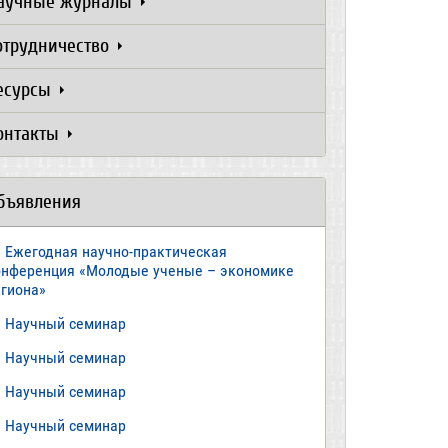
аучные журналы
отрудничество
есурсы
онтакты
бъявления
Ежегодная научно-практическая
онференция «Молодые ученые – экономике
егиона»
​Научный семинар
​Научный семинар
Научный семинар
​Научный семинар