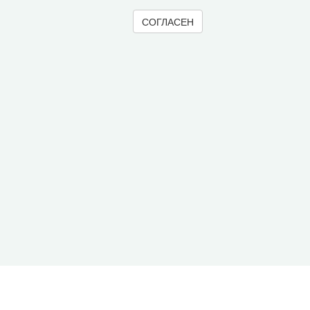
СОГЛАСЕН
© 2000-2026 Вологодский научный центр Российско
Контент доступен под лицензией
Creative Commons 
Метаданные издания можно просматривать, скачивать, копировать