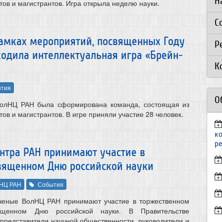
Н
тов и магистрантов. Игра открыла неделю науки.
С
 рамках мероприятий, посвященных Году
Р
оходила интеллектуальная игра «Брейн-
К
тия
О
ВолНЦ РАН была сформирована команда, состоящая из
тов и магистрантов. В игре приняли участие 28 человек.
к
р
нтра РАН принимают участие в
вященном Дню российской науки
НЦ РАН
События
ученые ВолНЦ РАН принимают участие в торжественном
ященном Дню российской науки. В Правительстве
 представители научной общественности, руководители и