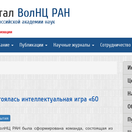
ртал
ВолНЦ РАН
оссийской академии наук
низации
вание
Публикации
Научные журналы
Сотрудничество
И
Ц
Н
стоялась интеллектуальная игра «60
О
ытия
П
ВолНЦ РАН была сформирована команда, состоящая из