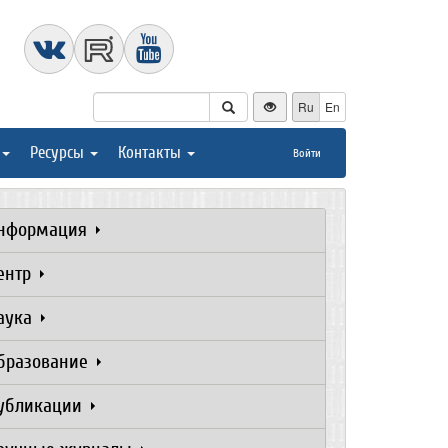
Ru
En
Ресурсы
Контакты
Войти
нформация
ентр
аука
бразование
убликации