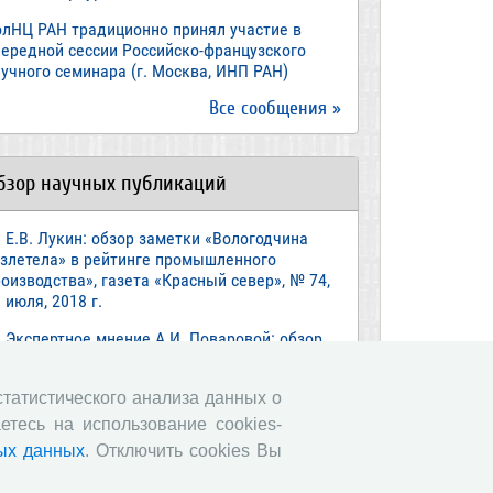
олНЦ РАН традиционно принял участие в
чередной сессии Российско-французского
учного семинара (г. Москва, ИНП РАН)
Все сообщения »
бзор научных публикаций
Е.В. Лукин: обзор заметки «Вологодчина
взлетела» в рейтинге промышленного
оизводства», газета «Красный север», № 74,
 июля, 2018 г.
Экспертное мнение А.И. Поваровой: обзор
атьи «Регионам хватит денег», газета
звестия», №88, 2018 г.
 статистического анализа данных о
В.Н. Барсуков: обзор статьи «Повышение
етесь на использование cookies-
енсионного возраста: позитивные эффекты и
ых данных
. Отключить cookies Вы
ероятные риски», журнал «Экономическая
литика» №1, 2018 г.