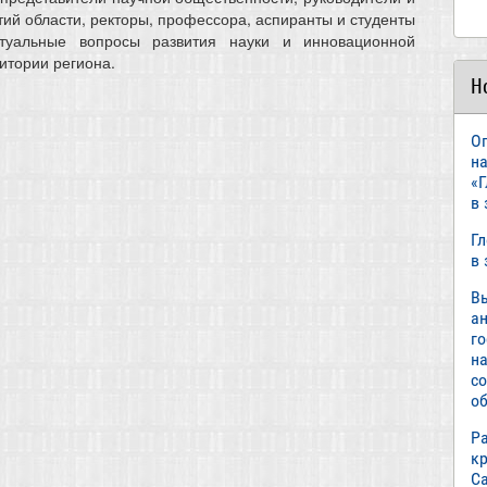
ий области, ректоры, профессора, аспиранты и студенты
ктуальные вопросы развития науки и инновационной
итории региона.
Н
О
н
«
в
Г
в
В
а
г
н
с
об
Р
к
С