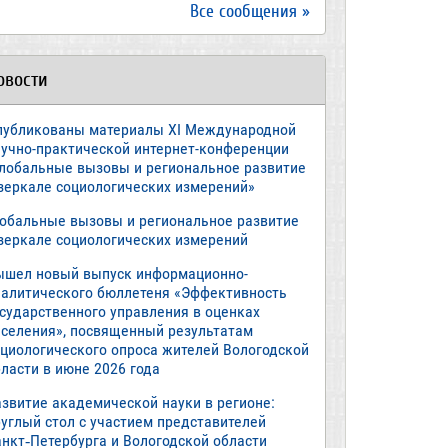
Все сообщения »
овости
публикованы материалы XI Международной
аучно-практической интернет-конференции
Глобальные вызовы и региональное развитие
 зеркале социологических измерений»
лобальные вызовы и региональное развитие
 зеркале социологических измерений
ышел новый выпуск информационно-
налитического бюллетеня «Эффективность
осударственного управления в оценках
аселения», посвященный результатам
оциологического опроса жителей Вологодской
ласти в июне 2026 года
азвитие академической науки в регионе:
руглый стол с участием представителей
анкт‑Петербурга и Вологодской области