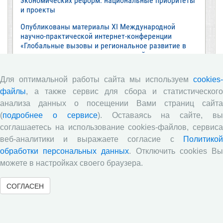
экономических реформ: национальные приоритеты
и проекты
Опубликованы материалы XI Международной
научно-практической интернет-конференции
«Глобальные вызовы и региональное развитие в
зеркале социологических измерений»
Глобальные вызовы и региональное развитие в
Для оптимальной работы сайта мы используем
cookies-
зеркале социологических измерений
файлы
, а также сервис для сбора и статистического
Все сообщения »
анализа данных о посещении Вами страниц сайта
(
подробнее о сервисе
). Оставаясь на сайте, в
соглашаетесь на использование cookies-файлов, сервиса
Обзор научных публикаций
веб-аналитики и выражаете согласие с
Политикой
обработки персональных данных
. Отключить cookies В
Е.В. Лукин: обзор заметки «Вологодчина
можете в настройках своего браузера.
«взлетела» в рейтинге промышленного
производства», газета «Красный север», № 74, 11
июля, 2018 г.
СОГЛАСЕН
Экспертное мнение А.И. Поваровой: обзор
статьи «Регионам хватит денег», газета «Известия»,
№88, 2018 г.