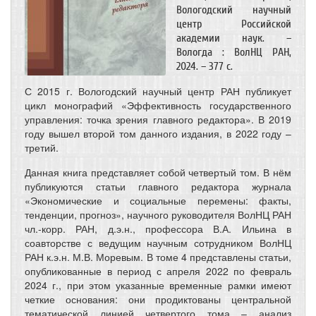
Вологодский научный
центр Российской
академии наук. –
Вологда : ВолНЦ РАН,
2024. – 377 с.
С 2015 г. Вологодский научный центр РАН публикует
цикл монографий «Эффективность государственного
управления: точка зрения главного редактора». В 2019
году вышел второй том данного издания, в 2022 году –
третий.
Данная книга представляет собой четвертый том. В нём
публикуются статьи главного редактора журнала
«Экономические и социальные перемены: факты,
тенденции, прогноз», научного руководителя ВолНЦ РАН
чл.-корр. РАН, д.э.н., профессора В.А. Ильина в
соавторстве с ведущим научным сотрудником ВолНЦ
РАН к.э.н. М.В. Моревым. В томе 4 представлены статьи,
опубликованные в период с апреля 2022 по февраль
2024 г., при этом указанные временные рамки имеют
четкие основания: они продиктованы центральной
тематической линией четвертого тома – анализ