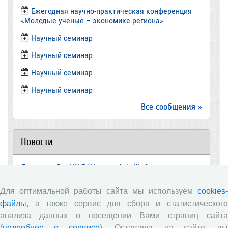
Ежегодная научно-практическая конференция
«Молодые ученые – экономике региона»
​Научный семинар
​Научный семинар
Научный семинар
​Научный семинар
Все сообщения »
Новости
Директор ВолНЦ РАН д.э.н. А.А. Шабунова приняла
участие в заседании Штаба общественного
наблюдения за выборами в Общественной палате
Для оптимальной работы сайта мы используем
cookies-
Вологодской области
файлы
, а также сервис для сбора и статистического
Опубликованы материалы X юбилейной
анализа данных о посещении Вами страниц сайта
Всероссийской научно-практической конференции с
(
подробнее о сервисе
). Оставаясь на сайте, в