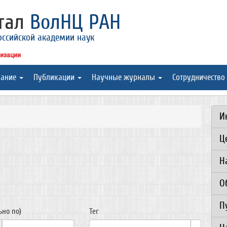
ртал
ВолНЦ РАН
оссийской академии наук
низации
вание
Публикации
Научные журналы
Сотрудничество
И
Ц
Н
О
П
ьно по)
Тег