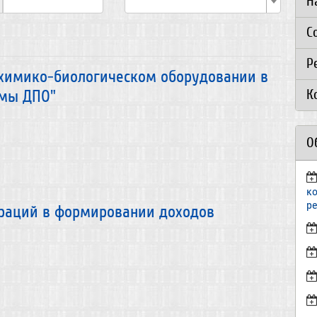
Н
С
Р
 химико-биологическом оборудовании в
К
ммы ДПО"
О
к
р
раций в формировании доходов