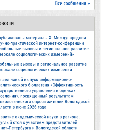
Все сообщения »
овости
публикованы материалы XI Международной
аучно-практической интернет-конференции
Глобальные вызовы и региональное развитие
 зеркале социологических измерений»
лобальные вызовы и региональное развитие
 зеркале социологических измерений
ышел новый выпуск информационно-
налитического бюллетеня «Эффективность
осударственного управления в оценках
аселения», посвященный результатам
оциологического опроса жителей Вологодской
ласти в июне 2026 года
азвитие академической науки в регионе:
руглый стол с участием представителей
анкт‑Петербурга и Вологодской области