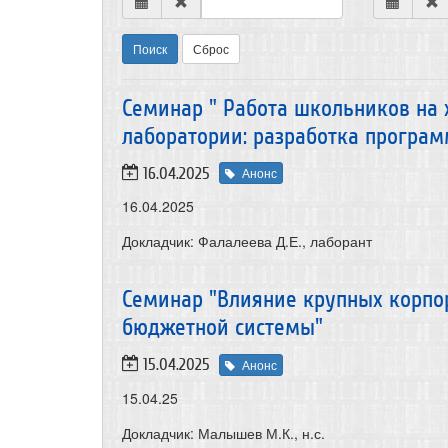
Поиск
Сброс
Семинар " Работа школьников на
лаборатории: разработка програ
16.04.2025
Анонс
16.04.2025
Докладчик: Фалалеева Д.Е., лаборант
Семинар "Влияние крупных корпо
бюджетной системы"
15.04.2025
Анонс
15.04.25
Докладчик: Малышев М.К., н.с.