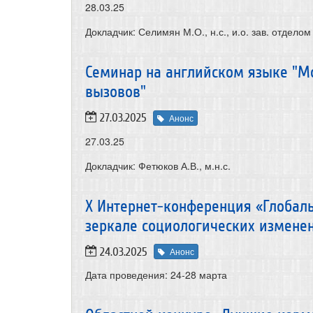
28.03.25
Докладчик: Селимян М.О., н.с., и.о. зав. отделом
Семинар на английском языке "М
вызовов"
27.03.2025
Анонс
27.03.25
Докладчик: Фетюков А.В., м.н.с.
X Интернет-конференция «Глобал
зеркале социологических измене
24.03.2025
Анонс
Дата проведения:
24-28 марта