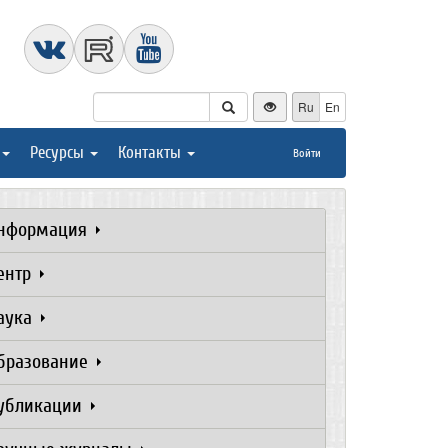
Ru
En
Ресурсы
Контакты
Войти
нформация
ентр
аука
бразование
убликации