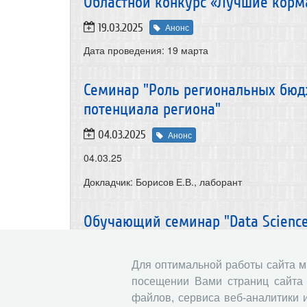
Областной конкурс «Лучшие корм
19.03.2025
Анонс
Дата проведения: 19 марта
Семинар "Роль региональных бюд
потенциала региона"
04.03.2025
Анонс
04.03.25
Докладчик: Борисов Е.В., лаборант
Обучающий семинар "Data Science
27.02.2025
Анонс
Для оптимальной работы сайта 
27.02. 25
посещении Вами страниц сайта 
Докладчик: Попов А.В., с.н.с., к.э.н.
файлов, сервиса веб-аналитики 