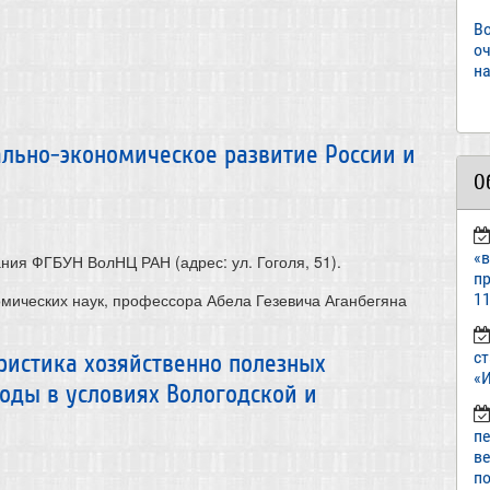
В
о
на
ально-экономическое развитие России и
О
«
ания ФГБУН ВолНЦ РАН (адрес: ул. Гоголя, 51).
пр
омических наук, профессора Абела Гезевича Аганбегяна
11
ст
ристика хозяйственно полезных
«И
оды в условиях Вологодской и
п
в
по