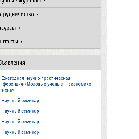
аучные журналы
отрудничество
есурсы
онтакты
бъявления
Ежегодная научно-практическая
онференция «Молодые ученые – экономике
егиона»
​Научный семинар
​Научный семинар
Научный семинар
​Научный семинар