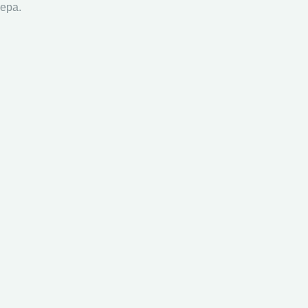
ера.
в Вологодской области
 студентов вузов Вологодской области
АРТ-Вологда
10
»