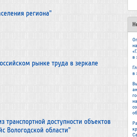
аселения региона"
Н
О
н
«
в
оссийском рынке труда в зеркале
Г
в
В
а
г
н
с
об
з транспортной доступности объектов
Р
к
с Вологодской области"
С