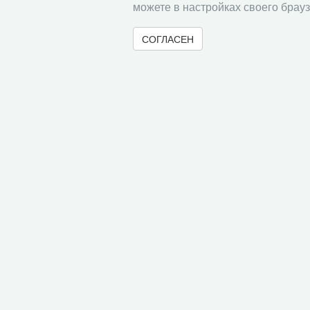
можете в настройках своего брауз
Биологический турнир школьнико
СОГЛАСЕН
27.02.2025
Анонс
Дата проведения: 27 февраля
Биологическая универсиада среди
24.02.2025
Анонс
Дата проведения: 24 февраля
Конкурс проектов школьников СМ
21.02.2025
Анонс
Дата проведения: 21 февраля
«
1
2
3
4
5
6
7
8
9