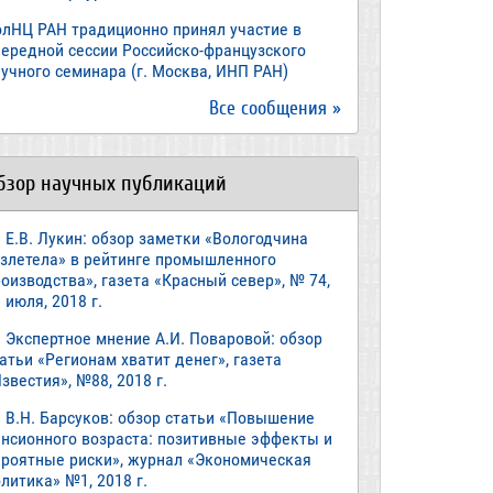
олНЦ РАН традиционно принял участие в
чередной сессии Российско-французского
учного семинара (г. Москва, ИНП РАН)
Все сообщения »
бзор научных публикаций
Е.В. Лукин: обзор заметки «Вологодчина
взлетела» в рейтинге промышленного
оизводства», газета «Красный север», № 74,
 июля, 2018 г.
Экспертное мнение А.И. Поваровой: обзор
атьи «Регионам хватит денег», газета
звестия», №88, 2018 г.
В.Н. Барсуков: обзор статьи «Повышение
енсионного возраста: позитивные эффекты и
ероятные риски», журнал «Экономическая
литика» №1, 2018 г.