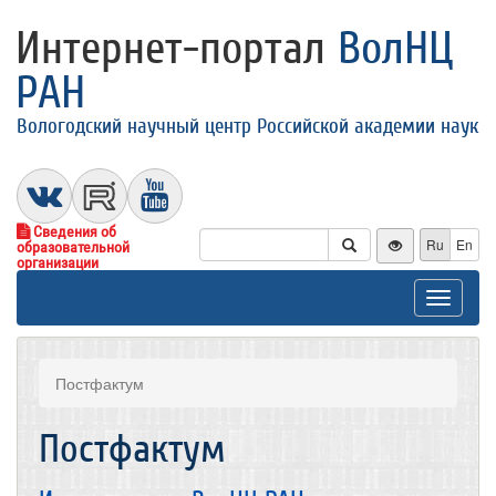
Интернет-портал
ВолНЦ
РАН
Вологодский научный центр Российской академии наук
Сведения об
Ru
En
образовательной
организации
Toggle
navigat
Постфактум
Постфактум