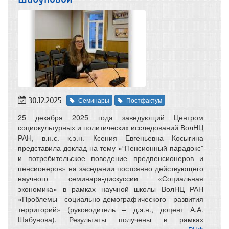
30.12.2025
Семинары
Постфактум
25 декабря 2025 года заведующий Центром
социокультурных и политических исследований ВолНЦ
РАН, в.н.с. к.э.н. Ксения Евгеньевна Косыгина
представила доклад на тему «“Пенсионный парадокс”
и потребительское поведение предпенсионеров и
пенсионеров» на заседании постоянно действующего
научного семинара-дискуссии «Социальная
экономика» в рамках научной школы ВолНЦ РАН
«Проблемы социально-демографического развития
территорий» (руководитель – д.э.н., доцент А.А.
Шабунова). Результаты получены в рамках