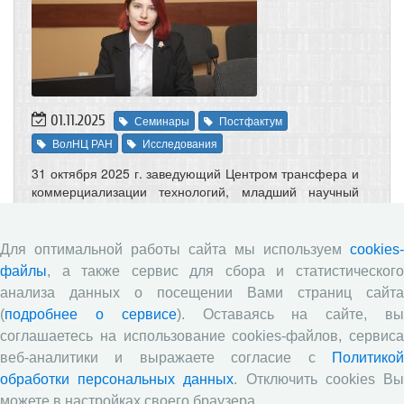
01.11.2025
Семинары
Постфактум
ВолНЦ РАН
Исследования
31 октября 2025 г. заведующий Центром трансфера и
коммерциализации технологий, младший научный
сотрудник Вологодского научного центра РАН
Виктория Сергеевна Шиплюк выступила с докладом
«Выстраивание взаимодействия малого
Для оптимальной работы сайта мы используем
cookies-
предпринимательства и федеральных институтов
файлы
, а также сервис для сбора и статистического
поддержки: проблемы и тенденции» на заседании
анализа данных о посещении Вами страниц сайта
постоянно действующего научного семинара
(
подробнее о сервисе
). Оставаясь на сайте, в
«Региональная экономика и управление»
(руководитель – д.э.н., профессор Т.В. Ускова) в
соглашаетесь на использование cookies-файлов, сервиса
рамках научной школы «Теория и методология
веб-аналитики и выражаете согласие с
Политикой
управления устойчивым социально-экономическим
обработки персональных данных
. Отключить cookies В
развитием региональных систем». В ходе
можете в настройках своего браузера.