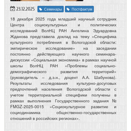
23.12.2025
Семинары
Постфактум
18 декабря 2025 года младший научный сотрудник
Центра социокультурных и политических
исследований ВолНЦ РАН Ангелина Эдуардовна
Жданова представила доклад на тему «Специфика
культурного потребления в Вологодской области:
эмпирическое исследование» на заседании
постоянно действующего научного семинара-
дискуссии «Социальная экономика» в рамках научной
школы ВолНЦ РАН «Проблемы социально-
демографического развития территорий»
(руководитель – д.э.н., доцент А.А. Шабунова).
Результаты исследования культурно-досуговых
предпочтений населения Вологодской области с
учетом территориальной специфики получены в
рамках выполнения Государственного задания №
FMGZ-2025-0015 «Социокультурное развитие и
социодинамика общественно-государственных
отношений в российских регионах».