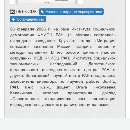
06.03.2026
Участие в научных мероприятиях
Сотрудничество
26 февраля 2026 г. на базе Института социальной
демографии ФНИСЦ РАН. (г. Москва) состоялось
очередное заседание Круглого стола «Миграция
сельского населения России: история, теория и
методы изучения». В его работе приняли участие
сотрудники ИСД ФНИСЦ РАН, Института социально-
экономических исследований Дагестанского
федерального исследовательского центра РАН и
другие. Вологодский научный центр РАН представила
заместитель директора по научной работе ВолНЦ
РАН, в.н.с. к.э.н., доцент Ольга Николаевна
Калачикова, которая представила доклад
«Современное отходничество: опыт организации
исследования в условиях ограниченности данных».
Рецензия на монографию «На трудном
пути к исцелению от «травмы»… о