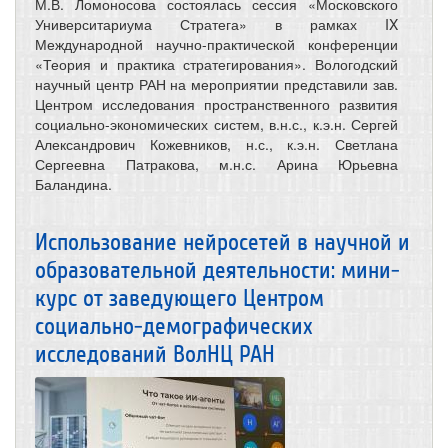
М.В. Ломоносова состоялась сессия «Московского
Университариума Стратега» в рамках IX
Международной научно-практической конференции
«Теория и практика стратегирования». Вологодский
научный центр РАН на мероприятии представили зав.
Центром исследования пространственного развития
социально-экономических систем, в.н.с., к.э.н. Сергей
Александрович Кожевников, н.с., к.э.н. Светлана
Сергеевна Патракова, м.н.с. Арина Юрьевна
Баландина.
Использование нейросетей в научной и
образовательной деятельности: мини-
курс от заведующего Центром
социально-демографических
исследований ВолНЦ РАН