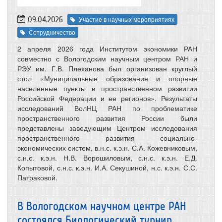
09.04.2026
Участие в научных мероприятиях
Сотрудничество
2 апреля 2026 года Институтом экономики РАН
совместно с Вологодским научным центром РАН и
РЭУ им. Г.В. Плеханова был организован круглый
стол «Муниципальные образования и опорные
населенные пункты в пространственном развитии
Российской Федерации и ее регионов». Результаты
исследований ВолНЦ РАН по проблематике
пространственного развития России были
представлены заведующим Центром исследования
пространственного развития социально-
экономических систем, в.н.с. к.э.н. С.А. Кожевниковым,
с.н.с. к.э.н. Н.В. Ворошиловым, с.н.с. к.э.н. Е.Д.
Копытовой, с.н.с. к.э.н. И.А. Секушиной, н.с. к.э.н. С.С.
Патраковой.
В Вологодском научном центре РАН
состоялся Биологический турнир