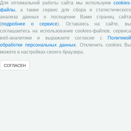
Для оптимальной работы сайта мы используем
cookies-
реализации В.В. Путиным курса
файлы
, а также сервис для сбора и статистического
национального развития Российской
анализа данных о посещении Вами страниц сайта
Федерации», подготовленную членом-
(
подробнее о сервисе
). Оставаясь на сайте, в
корреспондентом РАН В.А. Ильиным в
соглашаетесь на использование cookies-файлов, сервиса
веб-аналитики и выражаете согласие с
Политикой
соавторстве с к.э.н. М.В. Моревым
обработки персональных данных
. Отключить cookies В
можете в настройках своего браузера.
СОГЛАСЕН
05.03.2026
Книги
Сотрудничество
В декабре 2025 года вышла монография «На трудном
пути к исцелению от «травмы»… о реализации В.В.
Путиным курса национального развития Российской
Федерации», подготовленная членом-