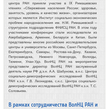
центра РАН приняли участие в IX Римашевских
чтениях «Сбережение населения России: здоровье,
занятость, уровень и качество жизни», организаторам
которых является Институт социально-экономических
проблем народонаселения им. Н.М. Римашевской –
структурное подразделение ФНИСЦ РАН. В этом году
участниками конференции стали исследователи из
Азербайджана, Армении, Беларуси и Китая. Были
представлены многие российские исследовательские
центры и университеты из Москвы, Санкт-Петербурга,
Екатеринбурга, Самары, Ростова-на-Дону, Казани,
Петрозаводска, Нижнего Новгорода, Вологды,
Тюмени, Улан-Удэ. ВолНЦ РАН на мероприятии
представили директор ВолНЦ РАН заслуженный
деятель науки РФ д.э.н. А.А. Шабунова, в.н.с. Центра
социально-демографических исследований ВолНЦ
РАН к.э.н. Г.В. Леонидова, с.н.с. Центра социально-
демографических исследований ВолНЦ РАН к.э.н. Т.С.
Соловьева.
В рамках сотрудничества ВолНЦ РАН и