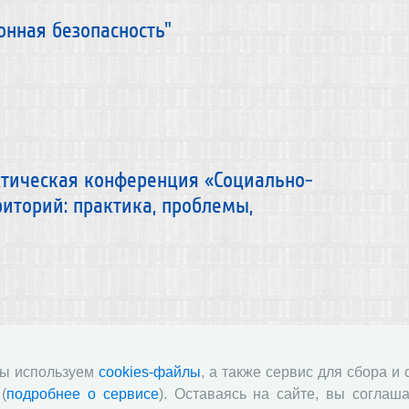
нная безопасность"
ктическая конференция «Социально-
иторий: практика, проблемы,
ристика продуктивных показателей
оссийской Федерации"
мы используем
cookies-файлы
, а также сервис для сбора и
(
подробнее о сервисе
). Оставаясь на сайте, вы соглаша