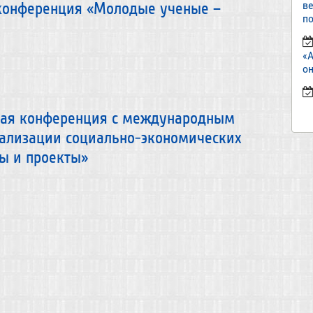
в
 конференция «Молодые ученые –
по
«
он
кая конференция с международным
еализации социально-экономических
ы и проекты»