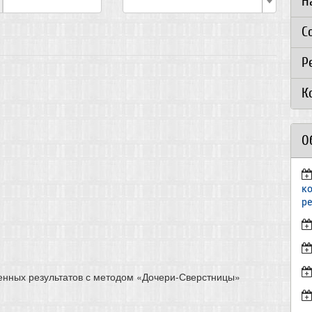
Н
С
Р
К
О
к
р
енных результатов с методом «Дочери-Сверстницы»