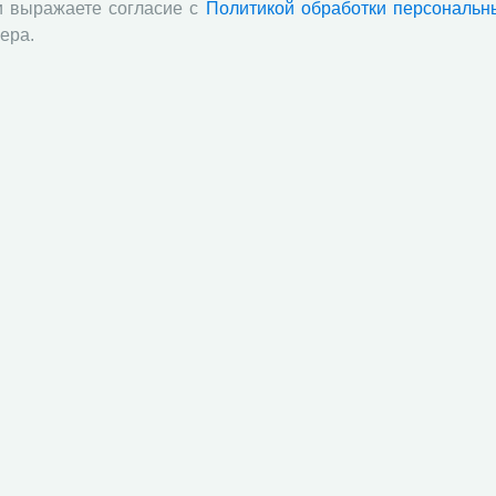
и выражаете согласие с
Политикой обработки персональн
ера.
твенного управления"
ания качества городской среды"