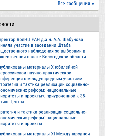
Все сообщения »
овости
иректор ВолНЦ РАН д.э.н. А.А. Шабунова
риняла участие в заседании Штаба
бщественного наблюдения за выборами в
бщественной палате Вологодской области
публикованы материалы X юбилейной
сероссийской научно-практической
онференции с международным участием
тратегия и тактика реализации социально-
кономических реформ: национальные
иоритеты и проекты», приуроченной к 35-
етию Центра
ратегия и тактика реализации социально-
кономических реформ: национальные
риоритеты и проекты
публикованы материалы XI Международной