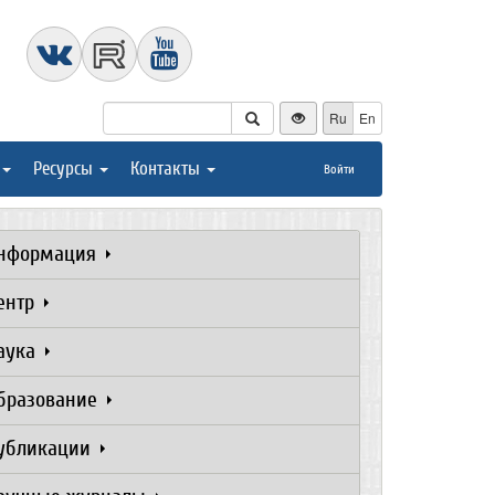
Ru
En
Ресурсы
Контакты
Войти
нформация
ентр
аука
бразование
убликации