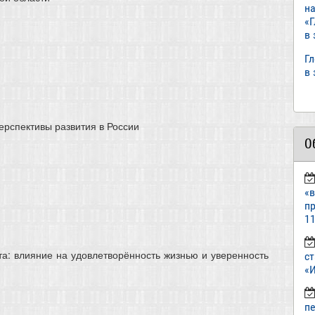
н
«
в
Г
в
рспективы развития в России
О
«
пр
11
а: влияние на удовлетворённость жизнью и уверенность
ст
«И
п