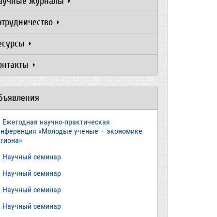
аучные журналы
отрудничество
есурсы
онтакты
бъявления
Ежегодная научно-практическая
онференция «Молодые ученые – экономике
егиона»
​Научный семинар
​Научный семинар
Научный семинар
​Научный семинар