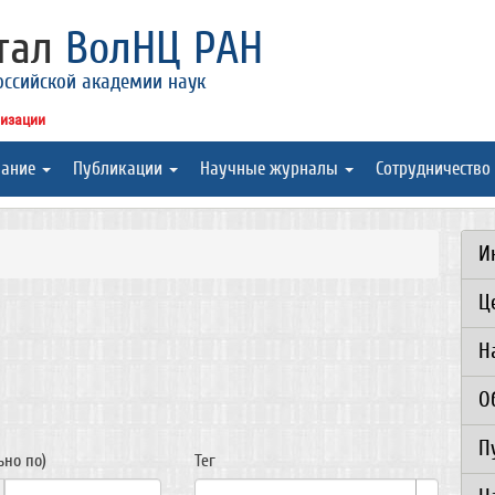
ртал
ВолНЦ РАН
оссийской академии наук
низации
вание
Публикации
Научные журналы
Сотрудничество
И
Ц
Н
О
П
ьно по)
Тег