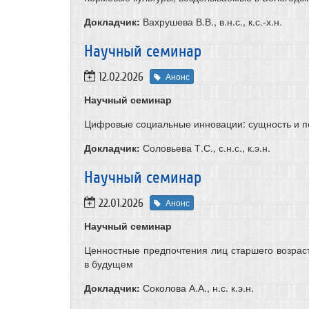
Докладчик:
Вахрушева В.В., в.н.с., к.с.-х.н.
​Научный семинар
12.02.2026
Анонс
Научный семинар
Цифровые социальные инновации: сущность и пе
Докладчик:
Соловьева Т.С., с.н.с., к.э.н.
Научный семинар
22.01.2026
Анонс
Научный семинар
Ценностные предпочтения лиц старшего возраст
в будущем
Докладчик:
Соколова А.А., н.с. к.э.н.