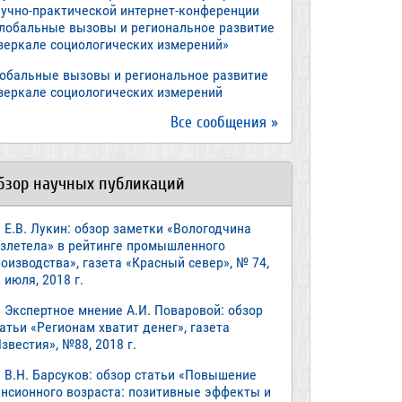
аучно-практической интернет-конференции
Глобальные вызовы и региональное развитие
 зеркале социологических измерений»
лобальные вызовы и региональное развитие
 зеркале социологических измерений
Все сообщения »
бзор научных публикаций
Е.В. Лукин: обзор заметки «Вологодчина
взлетела» в рейтинге промышленного
оизводства», газета «Красный север», № 74,
 июля, 2018 г.
Экспертное мнение А.И. Поваровой: обзор
атьи «Регионам хватит денег», газета
звестия», №88, 2018 г.
В.Н. Барсуков: обзор статьи «Повышение
енсионного возраста: позитивные эффекты и