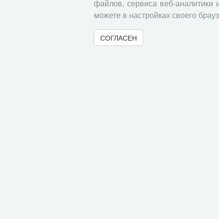
файлов, сервиса веб-аналитики 
27.06.25
можете в настройках своего брауз
Докладчик: Абрамова Н.И., в.н.с., к.с.-х.н.
СОГЛАСЕН
Семинар "Цифровизация государс
26.06.2025
Анонс
26.06. 25
Докладчик: Лаврентьева А.А.,м.н.с.
Семинар "Проблематика исследов
24.06.2025
Анонс
24.06.25
Докладчик: Покутний М.Ю., лаборант