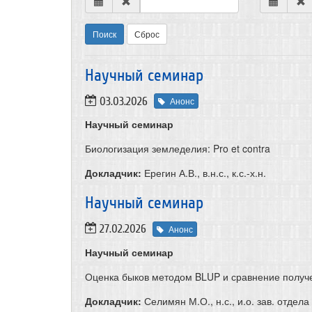
Поиск
Сброс
​Научный семинар
03.03.2026
Анонс
Научный семинар
Биологизация земледелия: Pro et contra
Докладчик:
Ерегин А.В., в.н.с., к.с.-х.н.
Научный семинар
27.02.2026
Анонс
Научный семинар
Оценка быков методом BLUP и сравнение получ
Докладчик:
Селимян М.О., н.с., и.о. зав. отдела