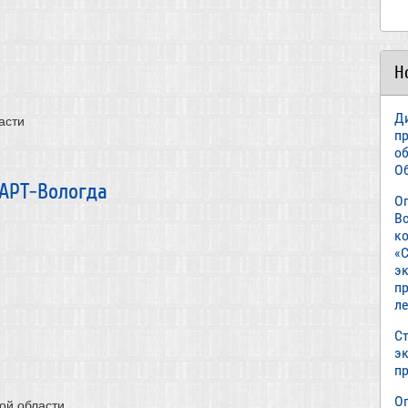
Н
Д
асти
п
о
О
АРТ-Вологда
О
В
к
«С
э
пр
л
Ст
э
п
О
ой области