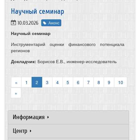
​Научный семинар
10.03.2026
Анонс
Научный семинар
Инструментарий оценки финансового потенциала
регионов
Докладчик:
Борисов Е.В., инженер-исследователь
«
1
2
3
4
5
6
7
8
9
10
»
Информация
Центр