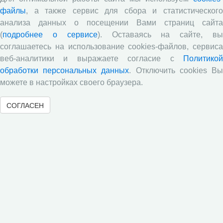
​Научный семинар
файлы
, а также сервис для сбора и статистического
​Научный семинар
анализа данных о посещении Вами страниц сайта
Научный семинар
(
подробнее о сервисе
). Оставаясь на сайте, в
соглашаетесь на использование cookies-файлов, сервиса
​Научный семинар
веб-аналитики и выражаете согласие с
Политикой
Все сообщения »
обработки персональных данных
. Отключить cookies В
можете в настройках своего браузера.
Новости
СОГЛАСЕН
Директор ВолНЦ РАН д.э.н. А.А. Шабунова приняла
участие в заседании Штаба общественного
наблюдения за выборами в Общественной палате
Вологодской области
Опубликованы материалы X юбилейной
Всероссийской научно-практической конференции с
международным участием «Стратегия и тактика
реализации социально-экономических реформ:
национальные приоритеты и проекты»,
приуроченной к 35-летию Центра