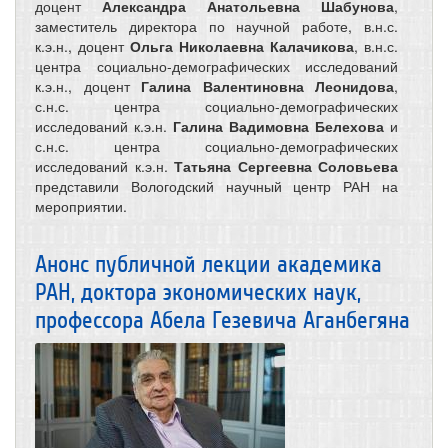
доцент
Александра Анатольевна Шабунова
,
заместитель директора по научной работе, в.н.с.
к.э.н., доцент
Ольга Николаевна Калачикова
, в.н.с.
центра социально-демографических исследований
к.э.н., доцент
Галина Валентиновна Леонидова
,
с.н.с. центра социально-демографических
исследований к.э.н.
Галина Вадимовна Белехова
и
с.н.с. центра социально-демографических
исследований к.э.н.
Татьяна Сергеевна Соловьева
представили Вологодский научный центр РАН на
мероприятии.
Анонс публичной лекции академика
РАН, доктора экономических наук,
профессора Абела Гезевича Аганбегяна