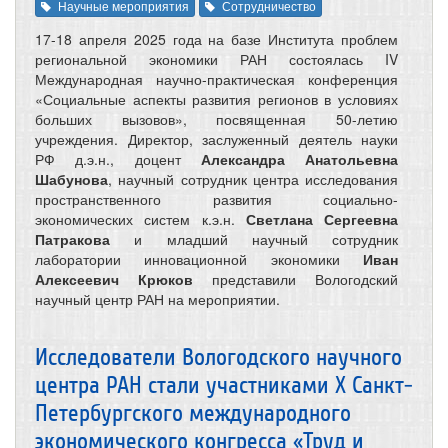
Научные мероприятия
Сотрудничество
17-18 апреля 2025 года на базе Института проблем
региональной экономики РАН состоялась IV
Международная научно-практическая конференция
«Социальные аспекты развития регионов в условиях
больших вызовов», посвященная 50-летию
учреждения. Директор, заслуженный деятель науки
РФ д.э.н., доцент
Александра Анатольевна
Шабунова
, научный сотрудник центра исследования
пространственного развития социально-
экономических систем к.э.н.
Светлана Сергеевна
Патракова
и младший научный сотрудник
лаборатории инновационной экономики
Иван
Алексеевич Крюков
представили Вологодский
научный центр РАН на мероприятии.
Исследователи Вологодского научного
центра РАН стали участниками X Санкт-
Петербургского международного
экономического конгресса «Труд и