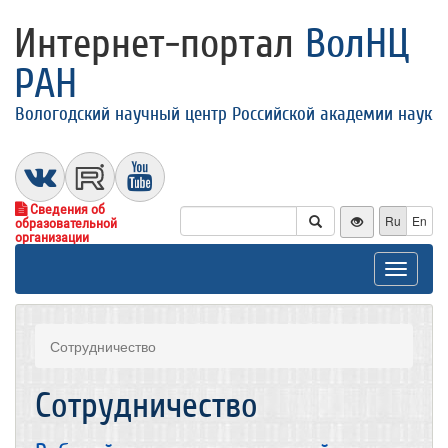
Интернет-портал
ВолНЦ
РАН
Вологодский научный центр Российской академии наук
Сведения об
Ru
En
образовательной
организации
Toggle
navigat
Сотрудничество
Сотрудничество