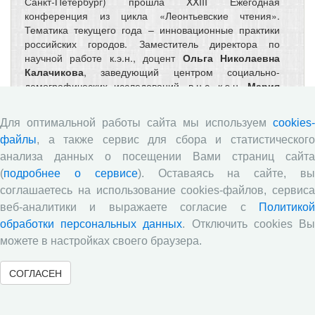
Санкт-Петербург) прошла XXIII Ежегодная
конференция из цикла «Леонтьевские чтения».
Тематика текущего года – инновационные практики
российских городов. Заместитель директора по
научной работе к.э.н., доцент
Ольга Николаевна
Калачикова
, заведующий центром социально-
демографических исследований, в.н.с. к.э.н.
Мария
Андреевна Груздева
, заведующий центром
социокультурных и политических исследований, с.н.с.
Для оптимальной работы сайта мы используем
cookies-
к.э.н.
Ксения Евгеньевна Косыгина
, в.н.с. к.ф.н.,
файлы
, а также сервис для сбора и статистического
доцент
Татьяна Анатольевна Гужавина
, м.н.с.
Ангелина Эдуардовна Жданова
и м.н.с.
Николай
анализа данных о посещении Вами страниц сайта
Николаевич Ясников
представили Вологодский
(
подробнее о сервисе
). Оставаясь на сайте, в
научный центр РАН на конференции.
соглашаетесь на использование cookies-файлов, сервиса
веб-аналитики и выражаете согласие с
Политикой
Подписание соглашения о
обработки персональных данных
. Отключить cookies В
можете в настройках своего браузера.
сотрудничестве между Вологодским
научным центром РАН и региональным
СОГЛАСЕН
отделением «Движения первых»