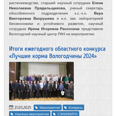
растениеводства, старший научный сотрудник
Елена
Николаевна Прядильщикова,
ученый секретарь
обособленного подразделения к.с.-х.н.
Вера
Викторовна Вахрушева
и и.о. зав. лабораторией
биоэкономики и устойчивого развития, научный
сотрудник
Ирина Игоревна Рассохина
представили
Вологодский научный центр РАН на мероприятии.
Итоги ежегодного областного конкурса
«Лучшие корма Вологодчины 2024»
21.03.2025
Мероприятия
Конкурсы
Научные мероприятия
СЗНИИМЛПХ