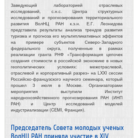
Заведующий лабораторией отраслевых
исследований, с.н.с. Центра структурных
исследований и прогнозирования территориального
развития ВолНЦ РАН к.э.н. Е.Г. Леонидова
представила результаты анализа трендов развития
туризма и прогноза его мультипликативных эффектов
на примере субъектов Северо-Западного
федерального округа, полученные в рамках
реализации гранта РНФ «Трансформация цепочек
создания стоимости в российской экономике в новых
геополитических условиях: межотраслевой,
отраслевой и корпоративный разрез» на LXXI сессии
Российско-французского научного семинара, который
прошел 3 июля в Москве. Организаторами
мероприятия выступили Институт
народнохозяйственного прогнозирования РАН (ИНП
РАН) и Центр исследований моделей
индустриализации (CEMI, Франция).
Председатель Совета молодых ученых
ВолНЦ РАН приняла участие в XIV