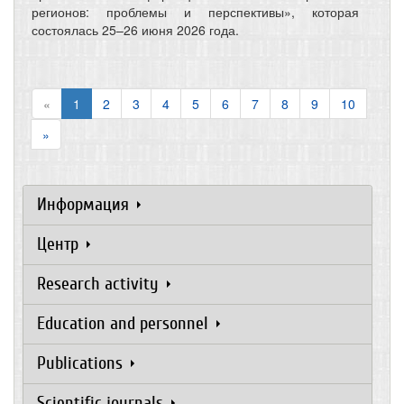
регионов: проблемы и перспективы», которая
состоялась 25–26 июня 2026 года.
«
1
2
3
4
5
6
7
8
9
10
»
Информация
Центр
Research activity
Education and personnel
Publications
Scientific journals