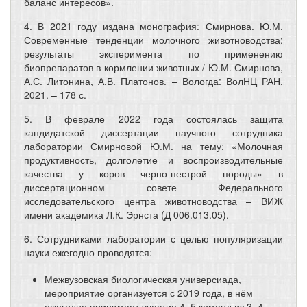
баланс интересов».
4. В 2021 году издана монография: Смирнова. Ю.М.
Современные тенденции молочного животноводства:
результаты эксперимента по применению
биопрепаратов в кормлении животных /
Ю.М. Смирнова,
А.С. Литонина, А.В. Платонов. – Вологда: ВолНЦ РАН,
2021. – 178 с.
5. В феврале 2022 года состоялась защита
кандидатской диссертации научного сотрудника
лаборатории Смирновой Ю.М. на тему: «Молочная
продуктивность, долголетие и воспроизводительные
качества у коров черно-пестрой породы» в
диссертационном совете Федерального
исследовательского центра животноводства – ВИЖ
имени академика Л.К. Эрнста (Д 006.013.05).
6. Сотрудниками лаборатории с целью популяризации
науки ежегодно проводятся:
Межвузовская биологическая универсиада,
мероприятие организуется с 2019 года, в нём
ежегодно принимает участие 4–5 команд из 3–4