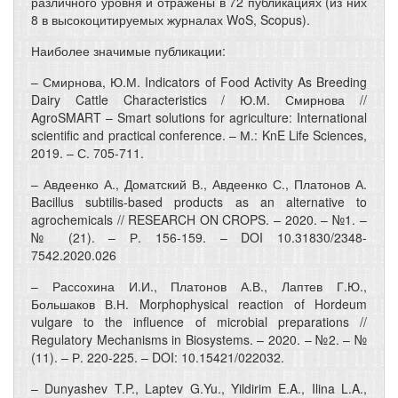
различного уровня и отражены в 72 публикациях (из них
8 в высокоцитируемых журналах WoS, Scopus).
Наиболее значимые публикации:
– Смирнова, Ю.М. Indicators of Food Activity As Breeding
Dairy Cattle Characteristics / Ю.М. Смирнова //
AgroSMART – Smart solutions for agriculture: International
scientific and practical conference. – М.: KnE Life Sciences,
2019. – С. 705-711.
– Авдеенко А., Доматский В., Авдеенко С., Платонов А.
Bacillus subtilis-based products as an alternative to
agrochemicals // RESEARCH ON CROPS. – 2020. – №1. –
№ (21). – Р. 156-159. – DOI 10.31830/2348-
7542.2020.026
– Рассохина И.И., Платонов А.В., Лаптев Г.Ю.,
Большаков В.Н. Morphophysical reaction of Hordeum
vulgare to the influence of microbial preparations //
Regulatory Mechanisms in Biosystems. – 2020. – №2. – №
(11). – Р. 220-225. – DOI: 10.15421/022032.
– Dunyashev T.P., Laptev G.Yu., Yildirim E.A., Ilina L.A.,