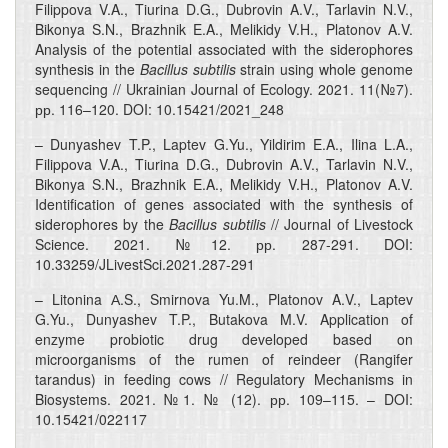
Filippova V.A., Tiurina D.G., Dubrovin A.V., Tarlavin N.V.,
Bikonya S.N., Brazhnik E.A., Melikidy V.H., Platonov A.V.
Analysis of the potential associated with the siderophores
synthesis in the
Bacillus subtilis
strain using whole genome
sequencing // Ukrainian Journal of Ecology. 2021. 11(№7).
рр. 116–120. DOI: 10.15421/2021_248
– Dunyashev T.P., Laptev G.Yu., Yildirim E.A., Ilina L.A.,
Filippova V.A., Tiurina D.G., Dubrovin A.V., Tarlavin N.V.,
Bikonya S.N., Brazhnik E.A., Melikidy V.H., Platonov A.V.
Identification of genes associated with the synthesis of
siderophores by the
Bacillus subtilis
// Journal of Livestock
Science. 2021. №12. рр. 287-291. DOI:
10.33259/JLivestSci.2021.287-291
– Litonina А.S., Smirnova Yu.M., Platonov A.V., Laptev
G.Yu., Dunyashev T.P., Butakova M.V. Application of
enzyme probiotic drug developed based on
microorganisms of the rumen of reindeer (Rangifer
tarandus) in feeding cows // Regulatory Mechanisms in
Biosystems. 2021. №1. № (12). рр. 109–115. – DOI:
10.15421/022117