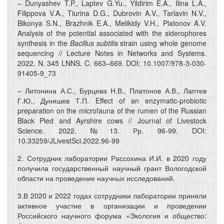
– Dunyashev T.P., Laptev G.Yu., Yildirim E.A., Ilina L.A.,
Filippova V.A., Tiurina D.G., Dubrovin A.V., Tarlavin N.V.,
Bikonya S.N., Brazhnik E.A., Melikidy V.H., Platonov A.V.
Analysis of the potential associated with the siderophores
synthesis in the
Bacillus subtilis
strain using whole genome
sequencing // Lecture Notes in Networks and Systems.
2022. N. 345 LNNS. C. 663–669. DOI: 10.1007/978-3-030-
91405-9_73
– Литонина А.С., Бурцева Н.В., Платонов А.В., Лаптев
Г.Ю., Дуняшев Т.П. Effect of an enzymatic-probiotic
preparation on the microfauna of the rumen of the Russian
Black Pied and Ayrshire cows // Journal of Livestock
Science. 2022. №13. Рр. 96-99. DOI:
10.33259/JLivestSci.2022.96-99
2. Сотрудник лаборатории Рассохина И.И. в 2020 году
получила государственный научный грант Вологодской
области на проведение научных исследований.
3.В 2020 и 2022 годах сотрудники лаборатории приняли
активное участие в организации и проведении
Российского научного форума «Экология и общество: