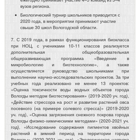
вузов региона.
Биологический турнир школьников приводится с
2020 года, в мероприятии принимают участие
свыше 30 школ Вологодской области.
7. С 2019 года, в рамках функционирования биокласса
при НОЦ, с учениками 10-11 классов реализуется
дополнительная общеобразовательная
общеразвивающая программа «Введение в
микробиологию и биотехнологию», а также
осуществляется руководство школьниками при
выполнении научно-исследовательских проектов. За три
учебных года реализовано не менее 13 проектов:
«Оценка токсичности воды водных объектов города
Вологды методом биотестирования» (2019-2020 уч. год),
«Действие стрессора на рост и развитие растений овса
посевного (на примере солевого стресса)» (2019-2020
уч. год), «Оценка загрязнения снежного покрова города
Вологды физико-химическими методами» (2020-2021 уч.
год), «Исследование содержания пигментов хвойных
растений в зимний период на территории города
Вологды» (2020-2021 уч. год), «Экологическая нагрузка