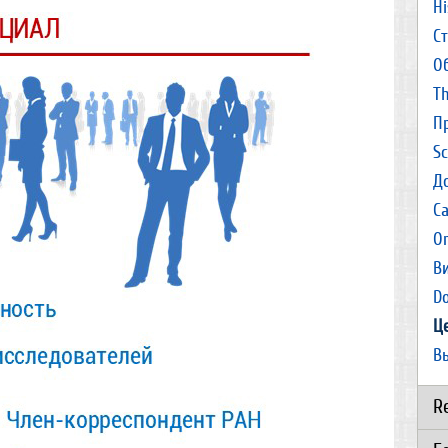
Hi
С
О
Th
П
Sc
Д
С
O
В
D
Ц
В
R