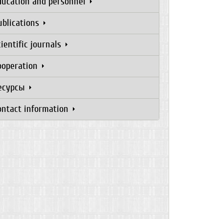
ducation and personnel
ublications
cientific journals
ooperation
есурсы
ontact information