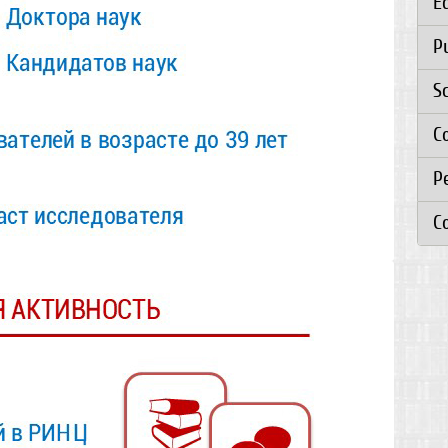
E
P
S
C
Р
C