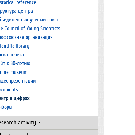
storical reference
труктура центра
бъединенный ученый совет
e Council of Young Scientists
рофсоюзная организация
ientific library
оска почета
айт к 30-летию
nline museum
идеопрезентации
ocuments
ентр в цифрах
ыборы
esearch activity