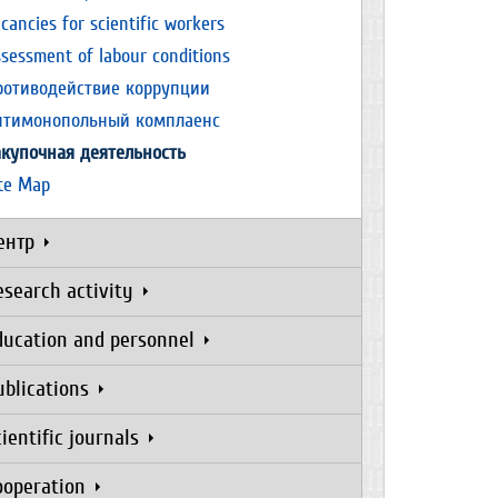
cancies for scientific workers
sessment of labour conditions
ротиводействие коррупции
нтимонопольный комплаенс
акупочная деятельность
ite Map
ентр
esearch activity
ducation and personnel
ublications
cientific journals
ooperation