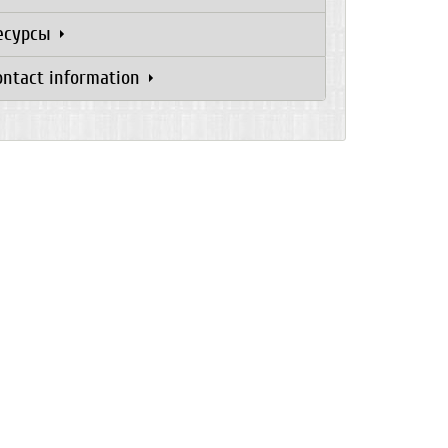
есурсы
ontact information