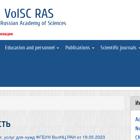
l
VolSC RAS
 Russian Academy of Sciences
низации
Education and personnel
Publications
Scientific journals
И
A
сть
N
т, услуг для нужд ФГБУН ВолНЦ РАН от 19.05.2023
С