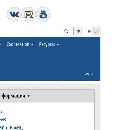
Ru
En
Cooperation
Ресурсы
Log in
нформация
ds
ews
МИ о ВолНЦ