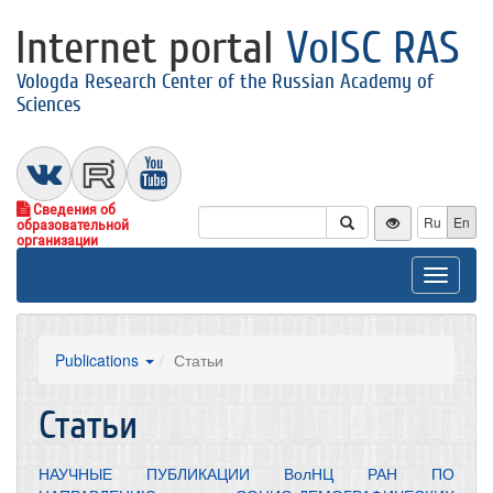
Internet portal
VolSC RAS
Vologda Research Center of the Russian Academy of
Sciences
Сведения об
Ru
En
образовательной
организации
Toggle
navigat
Publications
Статьи
Статьи
НАУЧНЫЕ ПУБЛИКАЦИИ ВолНЦ РАН ПО