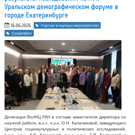
Уральском демографическом форуме в
городе Екатеринбурге
16.06.2026
Участие в научных мероприятиях
Cooperation
Делегация ВолНЦ РАН в составе заместителя директора по
научной работе, в.н.с. к.э.н. О.Н. Калачиковой, заведующего
Центром социокультурных и политических исследований,
в.н.с. к.э.н. К.Е. Косыгиной, с.н.с. к.э.н. Г.В. Белеховой и