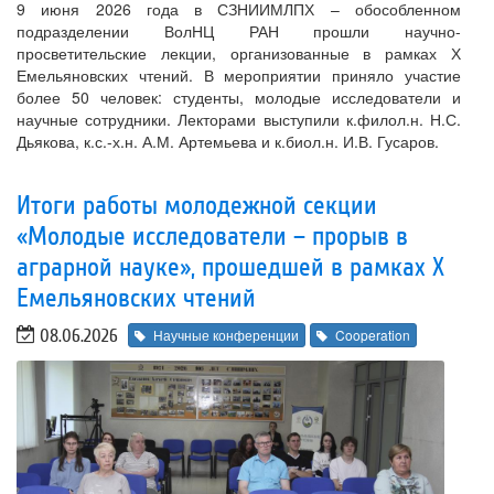
9 июня 2026 года в СЗНИИМЛПХ – обособленном
подразделении ВолНЦ РАН прошли научно-
просветительские лекции, организованные в рамках Х
Емельяновских чтений. В мероприятии приняло участие
более 50 человек: студенты, молодые исследователи и
научные сотрудники. Лекторами выступили к.филол.н. Н.С.
Дьякова, к.с.-х.н. А.М. Артемьева и к.биол.н. И.В. Гусаров.
Итоги работы молодежной секции
«Молодые исследователи – прорыв в
аграрной науке», прошедшей в рамках Х
Емельяновских чтений
08.06.2026
Научные конференции
Cooperation