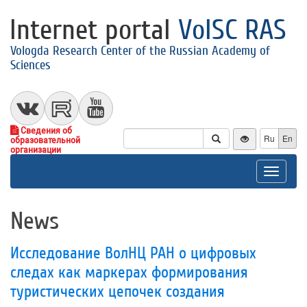
Internet portal
VolSC RAS
Vologda Research Center of the Russian Academy of
Sciences
Сведения об
Ru
En
образовательной
организации
Toggle
navigat
News
Исследование ВолНЦ РАН о цифровых
следах как маркерах формирования
туристических цепочек создания