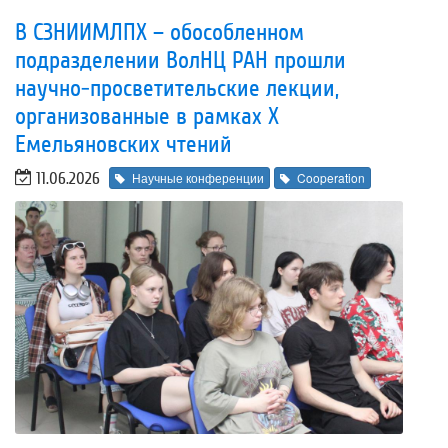
В СЗНИИМЛПХ – обособленном
подразделении ВолНЦ РАН прошли
научно-просветительские лекции,
организованные в рамках Х
Емельяновских чтений
11.06.2026
Научные конференции
Cooperation