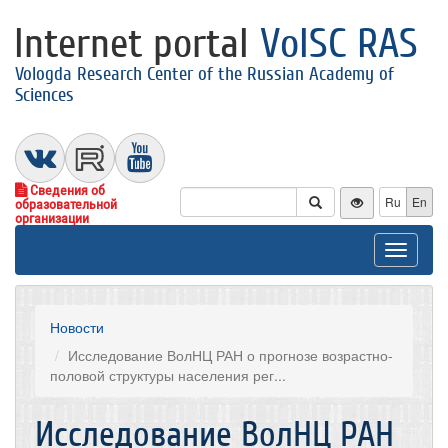
Internet portal
VolSC RAS
Vologda Research Center of the Russian Academy of
Sciences
Сведения об
Ru
En
образовательной
организации
Toggle
navigat
Новости
Исследование ВолНЦ РАН о прогнозе возрастно-
половой структуры населения рег...
Исследование ВолНЦ РАН