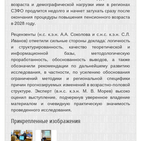
возраста и демографической нагрузки ими в регионах
СЗФО продлится недолго и начнет затухать сразу после
окончания процедуры повышения пенсионного возраста
в 2028 году.
Рецензенты (н.с. к.э.н. А.А. Соколова и с.н.с. к.э.н. С.Л.
Иванов) отметили сильные стороны доклада: логичность
и структурированность, качество теоретической и
информационной базы, методологическую
проработанность, обоснованность выводов, а также
обозначили рекомендации по дальнейшему развитию
исследования, в частности, по усилению обоснования
ограничений методики и региональной специфики
причин прогнозируемых изменений в возрастно-половой
структуре. Эксперт (в.н.с. к.э.н. М. В. Морев) высоко
оценил выступление, подчеркнув уверенное владение
материалом и очевидную практическую значимость
проведенного исследования.
Прикрепленные изображения