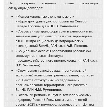
На пленарном заседании прошла презентация
следующих докладов:
«Межрегиональные экономические и
инфраструктурные диспропорции на Северо-
Западе России» д.э.н.
Ю.В. Савельева
;
«Современные трансформации в занятости и их
значение для устойчивого развития территорий»
в.н.с. Центра социально-демографических
исследований ВолНЦ РАН к.э.н.
А.В. Попова
;
«Социальные аспекты роботизации российской
металлургии» с.н.с. Института
народнохозяйственного прогнозирования РАН к.э.н.
В.С. Устинова
;
«Структурная трансформация региональной
экономики: мониторинг, регулирование, прогноз»
н.с. Центра структурных исследований и
прогнозирования территориального развития
ВолНЦ РАН
Н.М. Румянцева
;
«Готовы ли регионы к научно-технологическому
лидерству России? Результаты эмпирической
оценки 2025 г.» инженера-исследователя Центра