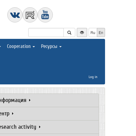
Ru
En
Cooperation
Ресурсы
Log in
нформация
ентр
esearch activity