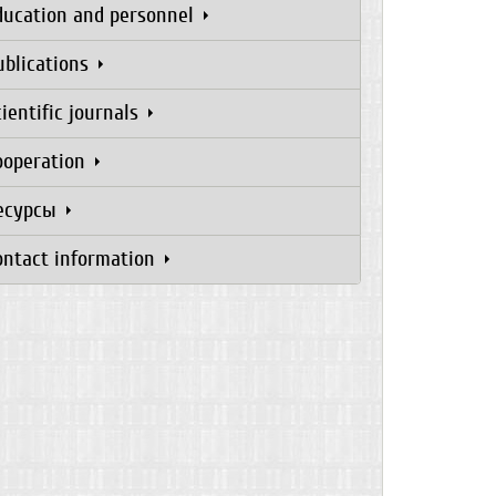
ducation and personnel
ublications
cientific journals
ooperation
есурсы
ontact information