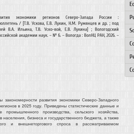
E
P
вития экономики регионов Северо-Запада России :
ллетень / [Т.В. Ускова, Е.В. Лукин, Н.М. Румянцев и др. ; под
ей В.А. Ильина, Т.В. Уско-вой, Е.В. Лукина] ; Вологодский
S
ссийской академии наук. – № 6. – Вологда : ВолНЦ РАН, 2026. –
C
Р
C
ы закономерности развития экономики Северо-Западного
регионов в 2025 году. Приведены статистические данные и
 промышленного производства, сельского хозяйства,
 населения, бизнеса и государственного бюджета, а также
нного и внешнеторгового спроса в рассматриваемом