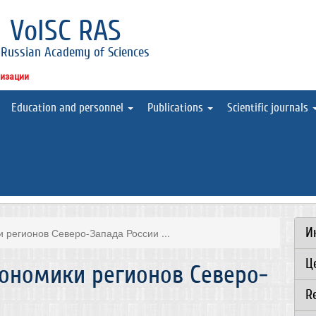
l
VolSC RAS
 Russian Academy of Sciences
низации
Education and personnel
Publications
Scientific journals
И
 регионов Северо-Запада России ...
Ц
кономики регионов Северо-
R