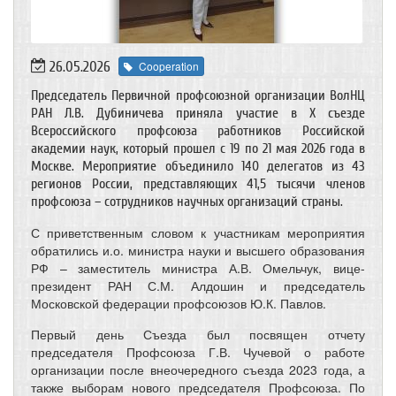
26.05.2026
Cooperation
Председатель Первичной профсоюзной организации ВолНЦ
РАН Л.В. Дубиничева приняла участие в X съезде
Всероссийского профсоюза работников Российской
академии наук, который прошел с 19 по 21 мая 2026 года в
Москве. Мероприятие объединило 140 делегатов из 43
регионов России, представляющих 41,5 тысячи членов
профсоюза – сотрудников научных организаций страны.
С приветственным словом к участникам мероприятия
обратились и.о. министра науки и высшего образования
РФ – заместитель министра А.В. Омельчук, вице-
президент
РАН
С.М. Алдошин и председатель
Московской федерации профсоюзов
Ю.К. Павлов.
Первый день Съезда был посвящен отчету
председателя Профсоюза Г.В. Чучевой о работе
организации после внеочередного съезда 2023 года, а
также выборам нового председателя Профсоюза. По