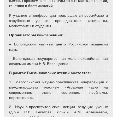
научных проблем в области сельского хозяйства, биологии,
генетики и биотехнологий.
К участию в конференции приглашаются российские и
зарубежные ученые, преподаватели, аспиранты,
магистранты и студенты.
Организаторы конференции:
– Вологодский научный центр Российской академии
наук;
– Вологодская государственная молочнохозяйственная
академия имени Н.В. Верещагина.
В рамках Емельяновских чтений состоятся:
1. Всероссийская научно-практическая конференция с
международным участием «Аграрная наука на
современном этапе: состояние, проблемы,
перспективы».
2. Научно-просветительские лекции ведущих ученых
(д.б.н. С.В. Бекетова, к.с.-х.н. А.М. Артемьевой,