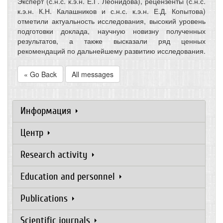
Эксперт (с.н.с. к.э.н. Е.Г. Леонидова), рецензенты (с.н.с.
к.э.н. К.Н. Калашников и с.н.с. к.э.н. Е.Д. Копытова)
отметили актуальность исследования, высокий уровень
подготовки доклада, научную новизну полученных
результатов, а также высказали ряд ценных
рекомендаций по дальнейшему развитию исследования.
« Go Back
All messages
Информация
Центр
Research activity
Education and personnel
Publications
Scientific journals