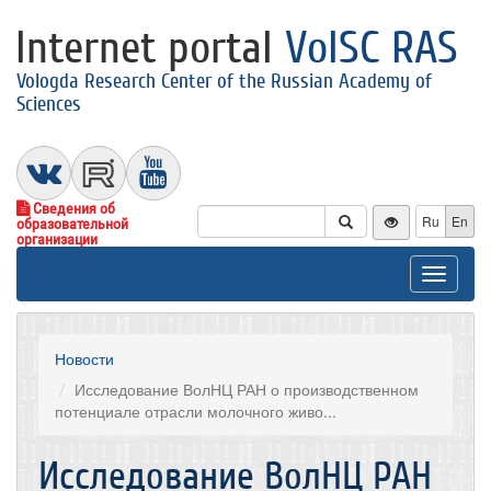
Internet portal
VolSC RAS
Vologda Research Center of the Russian Academy of
Sciences
Сведения об
Ru
En
образовательной
организации
Toggle
navigat
Новости
Исследование ВолНЦ РАН о производственном
потенциале отрасли молочного живо...
Исследование ВолНЦ РАН