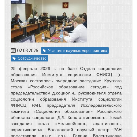
02.03.2026
Участие в научных мероприятиях
Сотрудничество
25 февраля 2026 г. на базе Отдела социологии
образования Института социологии ФНИСЦ (г.
Москва) состоялось очередное заседание Круглого
стола «Российское образование сегодня» под
председательством д.социол.н., руководителя отдела
социологии образования Института социологии
ФНИСЦ РАН, председателя Исследовательского
комитета «Социология образования» Российского
общества социологов Д.Л. Константиновского. Темой
заседания стала «Нелинейность, адаптивность,
вариативность». Вологодский научный центр РАН
представила в.н.с. к.э.н. Галина Валентиновна