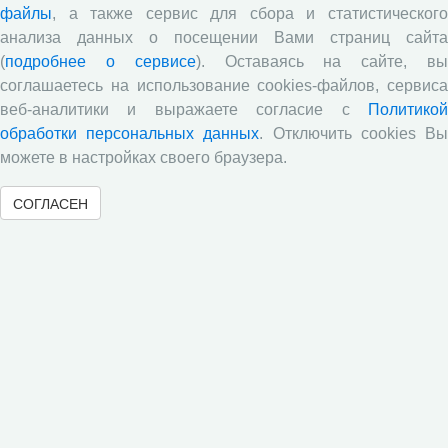
файлы
, а также сервис для сбора и статистического
06.02.2026
Научные мероприятия
анализа данных о посещении Вами страниц сайта
Сотрудничество
(
подробнее о сервисе
). Оставаясь на сайте, в
соглашаетесь на использование cookies-файлов, сервиса
5 февраля 2026 года в Вологодском научном центре
РАН в рамках работы Вологодского регионального
веб-аналитики и выражаете согласие с
Политикой
центра развития кадрового потенциала в области
обработки персональных данных
. Отключить cookies В
демографии состоялся семинар-презентация
можете в настройках своего браузера.
информационно-аналитических изданий ВолНЦ РАН:
VI регионального демографического доклада
СОГЛАСЕН
«Демографическое развитие регионов Северо-
Западного федерального округа», научно-
справочного атласа «Труд и занятость в регионах
Северо-Запада России». Мероприятие объединило
представителей научного сообщества, органов власти
и образования и стало площадкой для обмена
мнениями, касающимися вопросов демографического
развития регионов Северо-Западного федерального
округа, труда и занятости в субъектах Северо-Запада
России.
Программа «Форсайт: методы и