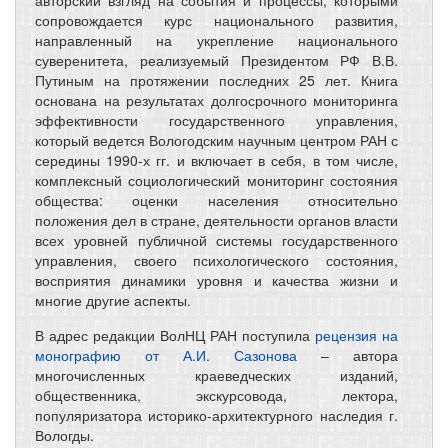
авторский взгляд на события и процессы, которыми
сопровождается курс национального развития,
направленный на укрепление национального
суверенитета, реализуемый Президентом РФ В.В.
Путиным на протяжении последних 25 лет. Книга
основана на результатах долгосрочного мониторинга
эффективности государственного управления,
который ведется Вологодским научным центром РАН с
середины 1990-х гг. и включает в себя, в том числе,
комплексный социологический мониторинг состояния
общества: оценки населения относительно
положения дел в стране, деятельности органов власти
всех уровней публичной системы государственного
управления, своего психологического состояния,
восприятия динамики уровня и качества жизни и
многие другие аспекты.
В адрес редакции ВолНЦ РАН поступила
рецензия на
монографию от А.И. Сазонова
– автора
многочисленных краеведческих изданий,
общественника, экскурсовода, лектора,
популяризатора историко-архитектурного наследия г.
Вологды.