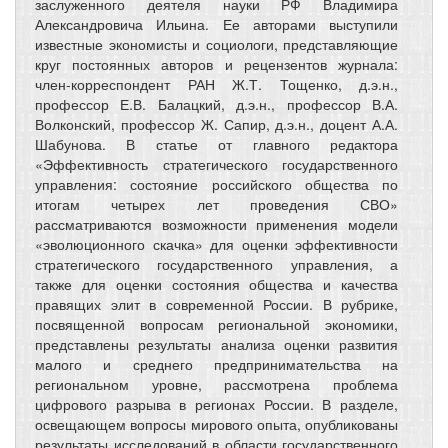
заслуженного деятеля науки РФ Владимира
Александровича Ильина. Ее авторами выступили
известные экономисты и социологи, представляющие
круг постоянных авторов и рецензентов журнала:
член-корреспондент РАН Ж.Т. Тощенко, д.э.н.,
профессор Е.В. Балацкий, д.э.н., профессор В.А.
Волконский, профессор Ж. Сапир, д.э.н., доцент А.А.
Шабунова. В статье от главного редактора
«Эффективность стратегического государственного
управления: состояние российского общества по
итогам четырех лет проведения СВО»
рассматриваются возможности применения модели
«эволюционного скачка» для оценки эффективности
стратегического государственного управления, а
также для оценки состояния общества и качества
правящих элит в современной России. В рубрике,
посвященной вопросам региональной экономики,
представлены результаты анализа оценки развития
малого и среднего предпринимательства на
региональном уровне, рассмотрена проблема
цифрового разрыва в регионах России. В разделе,
освещающем вопросы мирового опыта, опубликованы
результаты исследований в области государственного