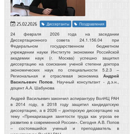
25.02.2026
Диссертанты
Поздравления
24 февраля 2026 года на заседании
Диссертационного совета 24.1.156.04 при
Федеральном государственном бюджетном
учреждении науки Институте экономики Российской
академии наук (г. Москва) успешно защитил
диссертацию на соискание ученой степени доктора
экономических наук по специальности 5.2.3 –
Региональная и отраслевая экономика
Андрей
Васильевич Попов
. Научный консультант - д.э.н.,
доцент А.А. Шабунова
Андрей Васильевич закончил аспирантуру ВолНЦ РАН
в 2014 году, в 2018 году защитил кандидатскую
диссертацию, а в 2026 – докторскую диссертацию на
тему «Прекаризация занятости труда как угроза ее
развитию в современной России». Сегодня А.В. Попов
– состоявшийся ученый и преподаватель в