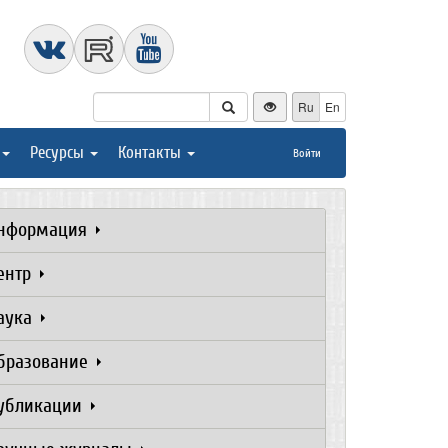
Ru
En
Ресурсы
Контакты
Войти
нформация
ентр
аука
бразование
убликации