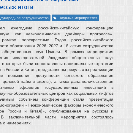
сса»: итоги
дународное сотрудничество
Научные мероприятия
л ежегодную российско-китайскую конференцию
аука как неэкономические драйверы прогресса»,
рамках перекрестных Годов российско-китайского
ласти образования 2026–2027 и 15-летия сотрудничества
 общественных наук Цзянси. В рамках мероприятия
ления исследователей Академии общественных наук
 в которых были сопоставлены национальные стратегии
 в России и Китае, представлены результаты реализации
мм повышения доступности сельского образования
и целевой найм в школы), а также дана количественная
ативных эффектов государственных инвестиций в
научно-образовательных центров как социальных лифтов
ачимым событием конференции стала презентация
 монографии «Неэкономические факторы экономического
ре России и Китая)», опубликованная на русском и
 В заключительной части мероприятия состоялось
а о намерениях.