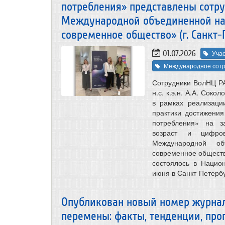
потребления» представлены сотр
Международной объединенной на
современное общество» (г. Санкт-
01.07.2026
Учас
Международное сотр
Сотрудники ВолНЦ РАН –
н.с. к.э.н. А.А. Сок
в рамках реализаци
практики достижени
потребления» на з
возраст и цифро
Международной о
современное общество
состоялось в Нацио
июня в Санкт-Петербу
Опубликован новый номер журна
перемены: факты, тенденции, прогн