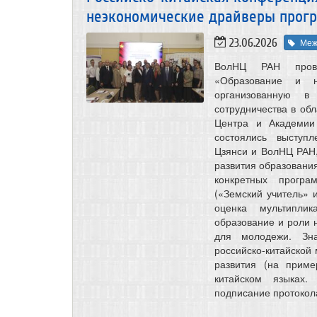
неэкономические драйверы прогре
23.06.2026
Меж
ВолНЦ РАН прове
«Образование и н
организованную в 
сотрудничества в об
Центра и Академии
состоялись выступ
Цзянси и ВолНЦ РАН,
развития образования
конкретных програ
(«Земский учитель» 
оценка мультиплик
образование и роли 
для молодежи. Зн
российско-китайской
развития (на приме
китайском языках.
подписание протокол