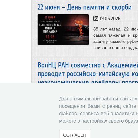
22 июня – День памяти и скорби
19.06.2026
85 лет назад, 22 ию
самая тяжелая и кр
защиту каждого рубеж
вписан в наши сердца
ВолНЦ РАН совместно с Академие
проводит российско-китайскую к
неэкономические драйверы прогр
18.06.2026
Ано
Для оптимальной работы сайта 
22 июня 2026 года 
посещении Вами страниц сайта 
российско-китайская
файлов, сервиса веб-аналитики 
драйверы прогресс
можете в настройках своего брауз
российско-китайско
Программа мероприя
высшего образован
СОГЛАСЕН