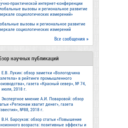
аучно-практической интернет-конференции
Глобальные вызовы и региональное развитие
 зеркале социологических измерений»
лобальные вызовы и региональное развитие
 зеркале социологических измерений
Все сообщения »
бзор научных публикаций
Е.В. Лукин: обзор заметки «Вологодчина
взлетела» в рейтинге промышленного
оизводства», газета «Красный север», № 74,
 июля, 2018 г.
Экспертное мнение А.И. Поваровой: обзор
атьи «Регионам хватит денег», газета
звестия», №88, 2018 г.
В.Н. Барсуков: обзор статьи «Повышение
енсионного возраста: позитивные эффекты и