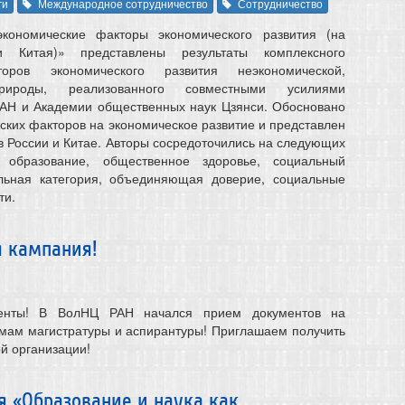
ги
Международное сотрудничество
Сотрудничество
кономические факторы экономического развития (на
 Китая)» представлены результаты комплексного
оров экономического развития неэкономической,
рироды, реализованного совместными усилиями
РАН и Академии общественных наук Цзянси. Обосновано
ских факторов на экономическое развитие и представлен
в России и Китае. Авторы сосредоточились на следующих
, образование, общественное здоровье, социальный
альная категория, объединяющая доверие, социальные
ти.
я кампания!
енты! В ВолНЦ РАН начался прием документов на
мам магистратуры и аспирантуры! Приглашаем получить
й организации!
я «Образование и наука как