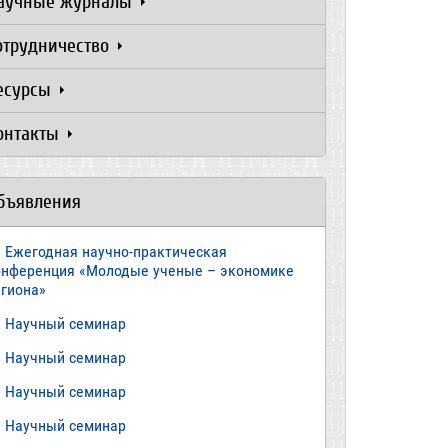
аучные журналы
отрудничество
есурсы
онтакты
бъявления
Ежегодная научно-практическая
онференция «Молодые ученые – экономике
егиона»
​Научный семинар
​Научный семинар
Научный семинар
​Научный семинар