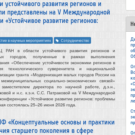
и устойчивого развития регионов и
ли представлены на V Международной
 «Устойчивое развитие регионов:
Н
Д
стие в научных мероприятиях
Сотрудничество
п
Ц РАН в области устойчивого развития регионов и
о
лых городов, полученные в рамках выполнения
О
дания «Обеспечение устойчивости экономики регионов в
О
ния технологического суверенитета и национальной
В
лизации гранта «Модернизация малых городов России на
к
 межмуниципальных социально-экономических связей»
«С
заместителем директора по научной работе, д.э.н.,
э
овой и н.с. к.э.н. С.С. Патраковой на V Международной
пр
 конференции «Устойчивое развитие регионов: проблемы
л
рая состоялась 25–26 июня 2026 года.
Ст
э
РНФ «Концептуальные основы и практики
п
чия старшего поколения в сфере
О