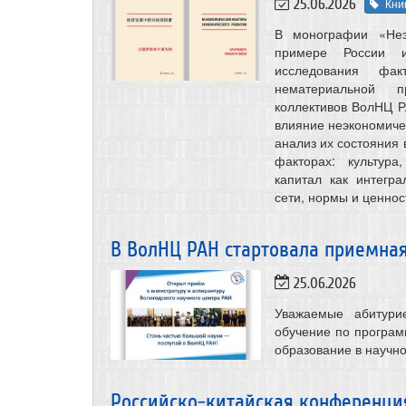
25.06.2026
Кни
В монографии «Неэ
примере России и
исследования факт
нематериальной п
коллективов ВолНЦ 
влияние неэкономиче
анализ их состояния 
факторах: культура
капитал как интегр
сети, нормы и ценнос
В ВолНЦ РАН стартовала приемна
25.06.2026
Уважаемые абитури
обучение по програм
образование в научно
Российско-китайская конференци