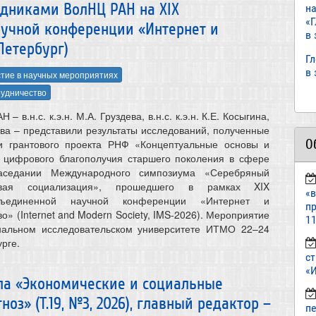
удниками ВолНЦ РАН на XIX
н
«
учной конференции «Интернет и
в
Петербург)
Г
в
тие в научных мероприятиях
удничество
 в.н.с. к.э.н. М.А. Груздева, в.н.с. к.э.н. К.Е. Косыгина,
олова – представили результаты исследований, полученные
О
и грантового проекта РНФ «Концептуальные основы и
я цифрового благополучия старшего поколения в сфере
аседании Международного симпозиума «Серебряный
вая социализация», прошедшего в рамках XIX
«
бъединенной научной конференции «Интернет и
пр
» (Internet and Modern Society, IMS-2026). Мероприятие
11
нальном исследовательском университете ИТМО 22–24
рге.
ст
«И
ла «Экономические и социальные
оз» (Т.19, №3, 2026), главный редактор –
п