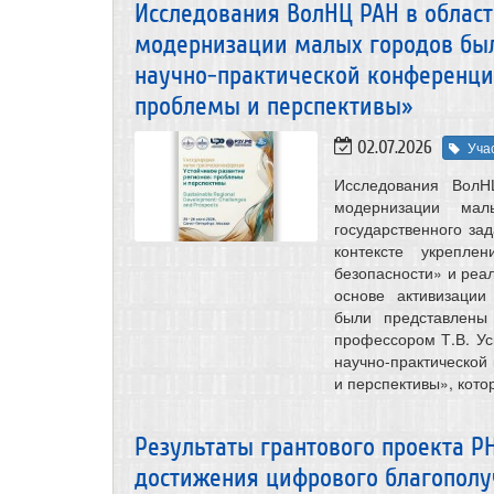
Исследования ВолНЦ РАН в област
модернизации малых городов бы
научно-практической конференции
проблемы и перспективы»
02.07.2026
Уча
Исследования ВолН
модернизации ма
государственного за
контексте укрепле
безопасности» и реа
основе активизации
были представлены 
профессором Т.В. Уск
научно-практической
и перспективы», кото
Результаты грантового проекта 
достижения цифрового благополу