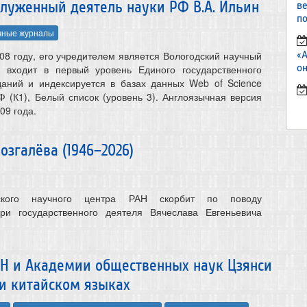
 заслуженный деятель науки РФ В.А. Ильин
в
по
чные журналы
«
08 году, его учредителем является Вологодский научный
он
 входит в первый уровень Единого государственного
даний и индексируется в базах данных Web of Science
Ф (К1), Белый список (уровень 3). Англоязычная версия
09 года.
згалёва (1946–2026)
дского научного центра РАН скорбит по поводу
ри государственного деятеля Вячеслава Евгеньевича
Н и Академии общественных наук Цзянси
 и китайском языках