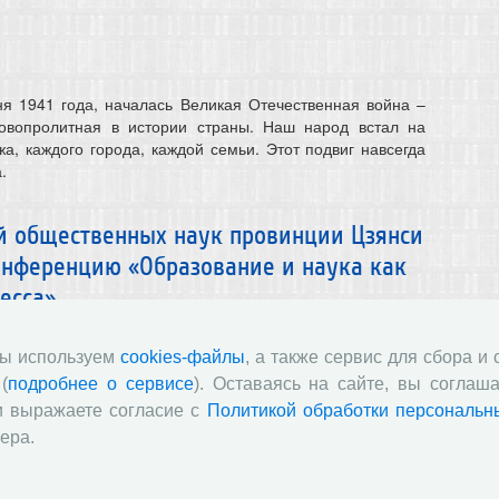
ня 1941 года, началась Великая Отечественная война –
овопролитная в истории страны. Наш народ встал на
а, каждого города, каждой семьи. Этот подвиг навсегда
.
й общественных наук провинции Цзянси
онференцию «Образование и наука как
есса»
нс
мы используем
cookies-файлы
, а также сервис для сбора и
на базе Вологодского научного центра РАН состоится
(
подробнее о сервисе
). Оставаясь на сайте, вы соглаша
 конференция «Образование и наука как неэкономические
и выражаете согласие с
Политикой обработки персональн
а», организованная в рамках перекрестных Годов
ера.
го сотрудничества в области образования 2026-2027.
тия включает научный обмен опытом по вопросам роли
ия в повышении качества экономического развития,