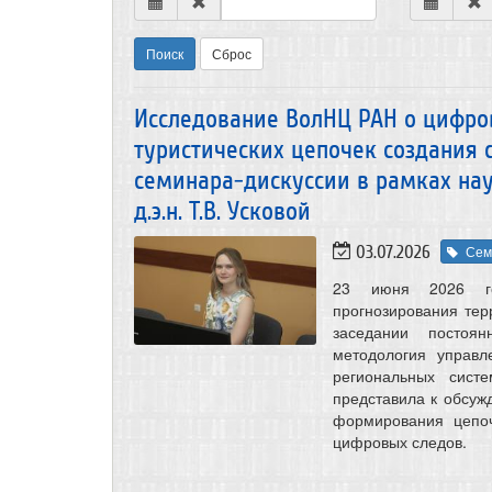
Поиск
Сброс
Исследование ВолНЦ РАН о цифро
туристических цепочек создания 
семинара-дискуссии в рамках на
д.э.н. Т.В. Усковой
03.07.2026
Сем
23 июня 2026 го
прогнозирования те
заседании постоя
методология управл
региональных систе
представила к обсу
формирования цепоч
цифровых следов.