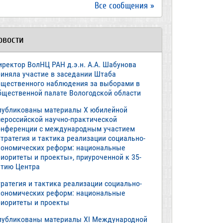
Все сообщения »
овости
иректор ВолНЦ РАН д.э.н. А.А. Шабунова
риняла участие в заседании Штаба
бщественного наблюдения за выборами в
бщественной палате Вологодской области
публикованы материалы X юбилейной
сероссийской научно-практической
онференции с международным участием
тратегия и тактика реализации социально-
кономических реформ: национальные
иоритеты и проекты», приуроченной к 35-
етию Центра
ратегия и тактика реализации социально-
кономических реформ: национальные
риоритеты и проекты
публикованы материалы XI Международной