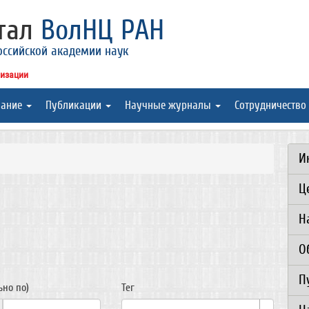
ртал
ВолНЦ РАН
оссийской академии наук
низации
вание
Публикации
Научные журналы
Сотрудничество
И
Ц
Н
О
П
ьно по)
Тег