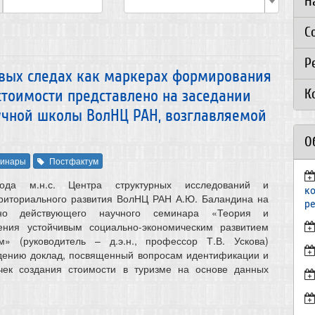
Н
С
Р
вых следах как маркерах формирования
К
стоимости представлено на заседании
учной школы ВолНЦ РАН, возглавляемой
О
инары
Постфактум
да м.н.с. Центра структурных исследований и
к
рриториального развития ВолНЦ РАН А.Ю. Баландина на
р
нно действующего научного семинара «Теория и
ения устойчивым социально-экономическим развитием
м» (руководитель – д.э.н., профессор Т.В. Ускова)
ждению доклад, посвященный вопросам идентификации и
ек создания стоимости в туризме на основе данных