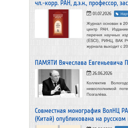
чл.-корр. РАН, д.э.н., профессор,
01.07.2026
Нау
Журнал основан в 20
центр РАН. Издание
перечня научных из
(ESCI), РИНЦ, ВАК Р
журнала выходит с 20
ПАМЯТИ Вячеслава Евгеньевича По
26.06.2026
Коллектив Волого
невосполнимой поте
Позгалёва.
Совместная монография ВолНЦ РА
(Китай) опубликована на русском