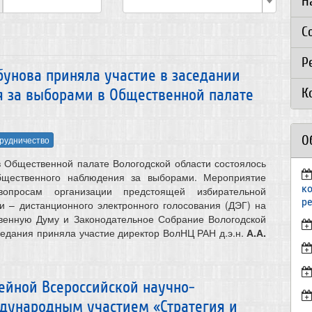
Н
С
Р
абунова приняла участие в заседании
К
 за выборами в Общественной палате
О
рудничество
 в Общественной палате Вологодской области состоялось
бщественного наблюдения за выборами. Мероприятие
к
опросам организации предстоящей избирательной
р
ти – дистанционного электронного голосования (ДЭГ) на
твенную Думу и Законодательное Собрание Вологодской
седания приняла участие директор ВолНЦ РАН д.э.н.
А.А.
йной Всероссийской научно-
дународным участием «Стратегия и