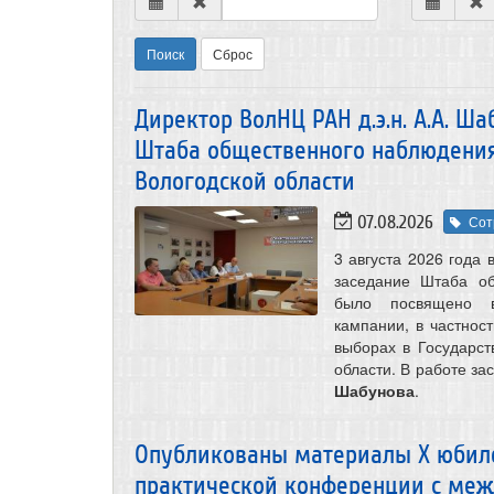
Поиск
Сброс
Директор ВолНЦ РАН д.э.н. А.А. Ш
Штаба общественного наблюдения
Вологодской области
07.08.2026
Сот
3 августа 2026 года
заседание Штаба о
было посвящено в
кампании, в частнос
выборах в Государс
области. В работе за
Шабунова
.
Опубликованы материалы X юбиле
практической конференции с меж