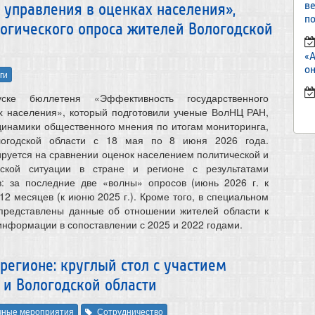
в
 управления в оценках населения»,
по
огического опроса жителей Вологодской
«
он
ги
ске бюллетеня «Эффективность государственного
х населения», который подготовили ученые ВолНЦ РАН,
динамики общественного мнения по итогам мониторинга,
логодской области с 18 мая по 8 июня 2026 года.
руется на сравнении оценок населением политической и
еской ситуации в стране и регионе с результатами
: за последние две «волны» опросов (июнь 2026 г. к
 12 месяцев (к июню 2025 г.). Кроме того, в специальном
 представлены данные об отношении жителей области к
информации в сопоставлении с 2025 и 2022 годами.
регионе: круглый стол с участием
 и Вологодской области
чные мероприятия
Сотрудничество