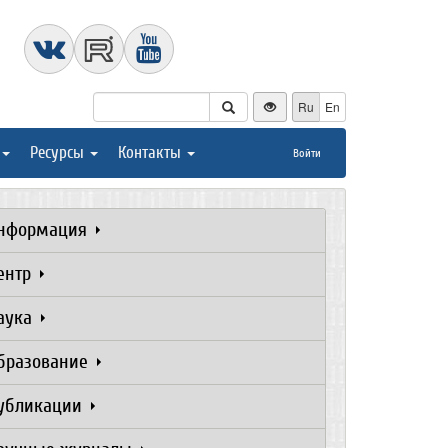
Ru
En
Ресурсы
Контакты
Войти
нформация
ентр
аука
бразование
убликации