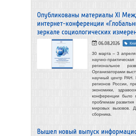
Опубликованы материалы XI Меж
интернет-конференции «Глобальн
зеркале социологических измере
06.08.2026
Кни
30 марта – 3 апрел
научно-практичес
региональное раз
Организаторами выст
научный центр РАН.
регионов России, пр
экономики, здравоо
конференции было п
проблемам развития 
мировых вызовов. 
сборника.
Вышел новый выпуск информацио