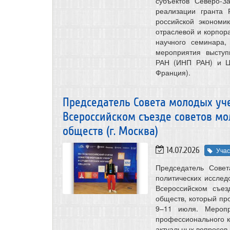
субъектов Северо-З
реализации гранта
российской экономи
отраслевой и корпор
научного семинара
мероприятия выступ
РАН (ИНП РАН) и Це
Франция).
Председатель Совета молодых уче
Всероссийском съезде советов мо
обществ (г. Москва)
14.07.2026
Учас
Председатель Совет
политических исслед
Всероссийском съез
обществ, который про
9–11 июля. Меропр
профессионального к
актуальных вопросов 