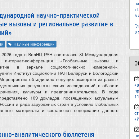
н
«
дународной научно-практической
в
ые вызовы и региональное развитие в
Г
ний»
в
ги
Научные конференции
я 2026 года в ВолНЦ РАН состоялась XI Международная
кая интернет-конференция «Глобальные вызовы и
О
витие в зеркале социологических измерений».
упили Институт социологии НАН Беларуси и Вологодский
 Мероприятие объединило ведущих экспертов из разных
«
едставивших результаты своих исследований в области
пр
хранения, культуры и предпринимательства. В ходе
11
редставлено 109 докладов, посвященных актуальным
России и ряда зарубежных стран в условиях глобальных
Данные материалы и составляют содержание данного
ст
«И
нно-аналитического бюллетеня
п