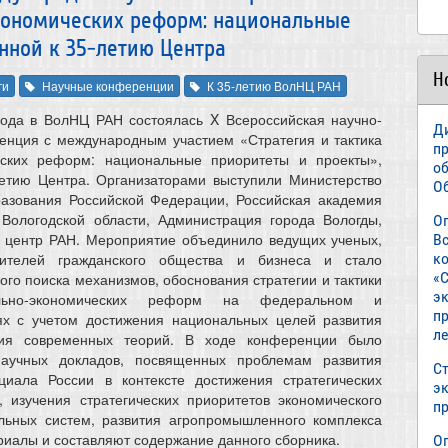
кономических реформ: национальные
нной к 35-летию Центра
Н
ги
Научные конференции
К 35-летию ВолНЦ РАН
года в ВолНЦ РАН состоялась X Всероссийская научно-
Д
енция с международным участием «Стратегия и тактика
п
еских реформ: национальные приоритеты и проекты»,
о
летию Центра. Организаторами выступили Министерство
О
разования Российской Федерации, Российская академия
 Вологодской области, Администрация города Вологды,
О
й центр РАН. Мероприятие объединило ведущих ученых,
В
авителей гражданского общества и бизнеса и стало
к
«С
го поиска механизмов, обоснования стратегии и тактики
э
ально-экономических реформ на федеральном и
пр
ях с учетом достижения национальных целей развития
л
ия современных теорий. В ходе конференции было
научных докладов, посвященных проблемам развития
Ст
нциала России в контексте достижения стратегических
э
 изучения стратегических приоритетов экономического
п
альных систем, развития агропромышленного комплекса
риалы и составляют содержание данного сборника.
О