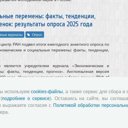
ьные перемены: факты, тенденции,
енок: результаты опроса 2025 года
чные журналы
Опрос
центр РАН подвел итоги ежегодного анкетного опроса по
номические и социальные перемены: факты, тенденции,
 является учредителем журнала «Экономические и
ы: факты, тенденции, прогноз». Англоязычная версия
009 года. Издание индексируется в базах данных Web of
Ц, ВАК РФ (К1), Белый список (уровень 3) и входит в
ого государственного перечня научных изданий. Журнал
мы используем
cookies-файлы
, а также сервис для сбора и
в рейтинге SCIENCE INDEX за 2025 год по тематике
(
подробнее о сервисе
). Оставаясь на сайте, вы соглаша
ческие науки».
и выражаете согласие с
Политикой обработки персональн
ом в 2026 году, приняли участие 127 экспертов – члены
ера.
 рецензенты и сотрудники Центра. Большинство из них
енили уровень материалов, опубликованных в журнале.
атах опроса – в приложенном файле.