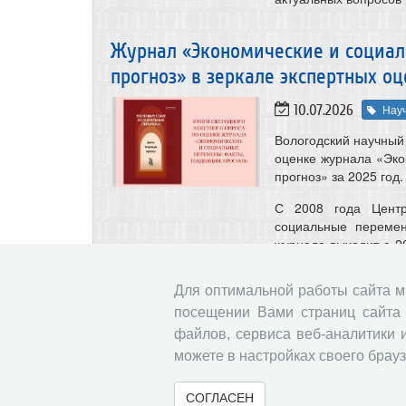
Журнал «Экономические и социал
прогноз» в зеркале экспертных оц
10.07.2026
Нау
Вологодский научный 
оценке журнала «Эко
прогноз» за 2025 год.
С 2008 года Центр
социальные перемен
журнала выходит с 2
Science (ESCI), РИН
первый уровень Един
Для оптимальной работы сайта 
занимает 8 место 
посещении Вами страниц сайта 
«Экономика. Экономи
файлов, сервиса веб-аналитики 
В опросе, проведенн
можете в настройках своего брауз
редсовета, авторы,
(93,7 %) высоко оц
СОГЛАСЕН
Подробнее о результ