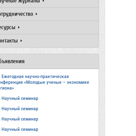
аучные журналы
отрудничество
есурсы
онтакты
бъявления
Ежегодная научно-практическая
онференция «Молодые ученые – экономике
егиона»
​Научный семинар
​Научный семинар
Научный семинар
​Научный семинар