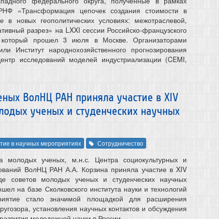
ападного федерального округа, полученные в рамках
 РНФ «Трансформация цепочек создания стоимости в
ке в новых геополитических условиях: межотраслевой,
ативный разрез» на LXXI сессии Российско-французского
, который прошел 3 июля в Москве. Организаторами
или Институт народнохозяйственного прогнозирования
нтр исследований моделей индустриализации (CEMI,
ных ВолНЦ РАН приняла участие в XIV
лодых ученых и студенческих научных
тие в научных мероприятиях
Сотрудничество
а молодых ученых, м.н.с. Центра социокультурных и
ований ВолНЦ РАН А.А. Корзина приняла участие в XIV
де советов молодых ученых и студенческих научных
шел на базе Сколковского института науки и технологий
иятие стало значимой площадкой для расширения
ругозора, установления научных контактов и обсуждения
развития молодежной науки в России.