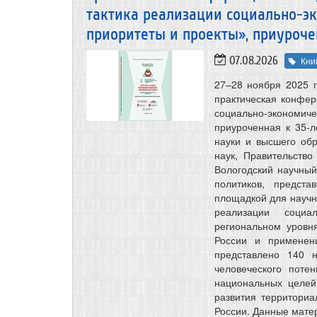
тактика реализации социально-э
приоритеты и проекты», приуроче
07.08.2026
Кни
27–28 ноября 2025 
практическая конфер
социально-экономич
приуроченная к 35-
науки и высшего об
наук, Правительство
Вологодский научны
политиков, предст
площадкой для научно
реализации соци
региональном уровн
России и применен
представлено 140 
человеческого поте
национальных целей,
развития территори
России. Данные мате