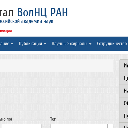
ртал
ВолНЦ РАН
оссийской академии наук
низации
вание
Публикации
Научные журналы
Сотрудничество
И
Ц
Н
О
П
ьно по)
Тег