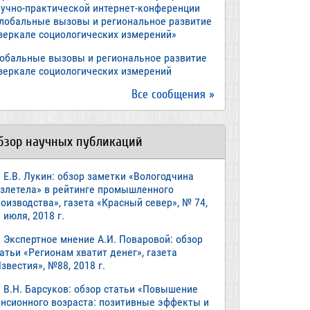
аучно-практической интернет-конференции
Глобальные вызовы и региональное развитие
 зеркале социологических измерений»
лобальные вызовы и региональное развитие
 зеркале социологических измерений
Все сообщения »
бзор научных публикаций
Е.В. Лукин: обзор заметки «Вологодчина
взлетела» в рейтинге промышленного
оизводства», газета «Красный север», № 74,
 июля, 2018 г.
Экспертное мнение А.И. Поваровой: обзор
атьи «Регионам хватит денег», газета
звестия», №88, 2018 г.
В.Н. Барсуков: обзор статьи «Повышение
енсионного возраста: позитивные эффекты и