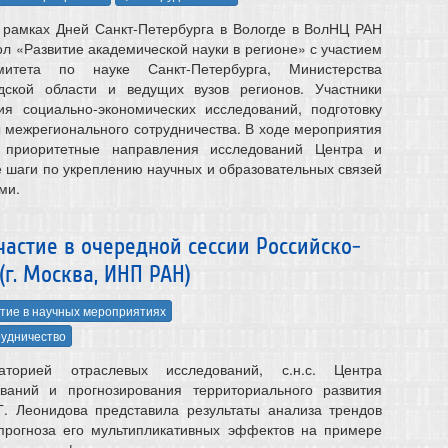
 рамках Дней Санкт-Петербурга в Вологде в ВолНЦ РАН
ол «Развитие академической науки в регионе» с участием
митета по науке Санкт‑Петербурга, Министерства
дской области и ведущих вузов регионов. Участники
ия социально-экономических исследований, подготовку
ы межрегионального сотрудничества. В ходе мероприятия
 приоритетные направления исследований Центра и
 шаги по укреплению научных и образовательных связей
ми.
астие в очередной сессии Российско-
г. Москва, ИНП РАН)
тие в научных мероприятиях
удничество
торией отраслевых исследований, с.н.с. Центра
ований и прогнозирования территориального развития
Г. Леонидова представила результаты анализа трендов
 прогноза его мультипликативных эффектов на примере