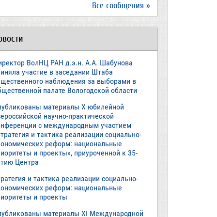
Все сообщения »
овости
иректор ВолНЦ РАН д.э.н. А.А. Шабунова
риняла участие в заседании Штаба
бщественного наблюдения за выборами в
бщественной палате Вологодской области
публикованы материалы X юбилейной
сероссийской научно-практической
онференции с международным участием
тратегия и тактика реализации социально-
кономических реформ: национальные
иоритеты и проекты», приуроченной к 35-
етию Центра
ратегия и тактика реализации социально-
кономических реформ: национальные
риоритеты и проекты
публикованы материалы XI Международной