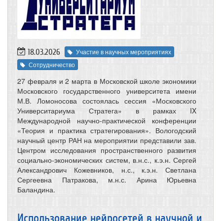
18.03.2026
Участие в научных мероприятиях
Сотрудничество
27 февраля и 2 марта в Московской школе экономики
Московского государственного университета имени
М.В. Ломоносова состоялась сессия «Московского
Университариума Стратега» в рамках IX
Международной научно-практической конференции
«Теория и практика стратегирования». Вологодский
научный центр РАН на мероприятии представили зав.
Центром исследования пространственного развития
социально-экономических систем, в.н.с., к.э.н. Сергей
Александрович Кожевников, н.с., к.э.н. Светлана
Сергеевна Патракова, м.н.с. Арина Юрьевна
Баландина.
Использование нейросетей в научной и