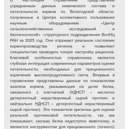
усредненные данные химического состава и
питательности кормов по Вологодской области,
полученные в Центре коллективного пользования
научным оборудованием «Центр
сельскохозяйственных исследований и
биотехнологий» –структурного подразделения ВолНЦ
РАН за 2025 год. Они отражают реальное состояние
кормопроизводства региона и позволяют
специалистам проводить тонкую настройку рационов.
Ключевой особенностью справочника является
глубокая интеграция современных параметров оценки
питательности, необходимых для прецизионного
кормления высокопродуктивного скота. Впервые в
справочнике представлены данные по показателям
анализа кормов, указывающие на долю белка,
связанного с клетчаткой (КДНСП – кислотно
детергентный нерастворимый сырой протеин и
нейтрально НДНСП – детергентный нерастворимый
сырой протеин). Эти показатели критичны для оценки
реальной протеиновой питательности, так как
показывают, сколько белка недоступно животному, и
являются инструментом для прецизионного (точного)