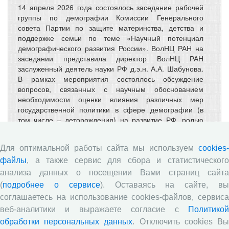
14 апреля 2026 года состоялось заседание рабочей
группы по демографии Комиссии Генерального
совета Партии по защите материнства, детства и
поддержке семьи по теме «Научный потенциал
демографического развития России». ВолНЦ РАН на
заседании представила директор ВолНЦ РАН
заслуженный деятель науки РФ д.э.н. А.А. Шабунова.
В рамках мероприятия состоялось обсуждение
вопросов, связанных с научным обоснованием
необходимости оценки влияния различных мер
государственной политики в сфере демографии (в
том числе – деторождения) на развитие РФ, ролью
научного совета РАН «Демографическое развитие и
демографическая политика Российской Федерации» в
Для оптимальной работы сайта мы используем
cookies-
решении ключевых проблем народонаселения,
научного обеспечения региональной семейной,
файлы
, а также сервис для сбора и статистического
демографической политики, а также развития системы
анализа данных о посещении Вами страниц сайта
Центров развития кадрового потенциала в области
(
подробнее о сервисе
). Оставаясь на сайте, в
демографии.
соглашаетесь на использование cookies-файлов, сервиса
веб-аналитики и выражаете согласие с
Политикой
ВолНЦ РАН принял участие в
обработки персональных данных
. Отключить cookies В