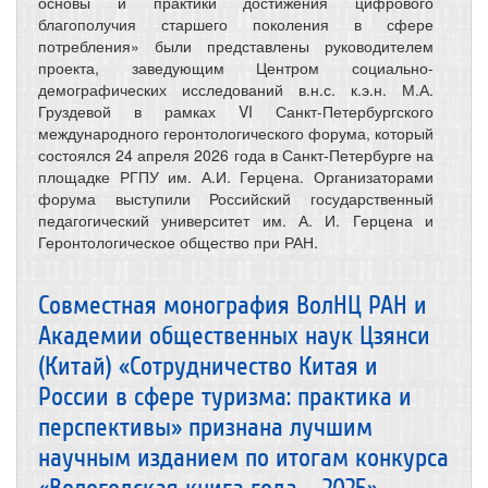
основы и практики достижения цифрового
благополучия старшего поколения в сфере
потребления» были представлены руководителем
проекта, заведующим Центром социально-
демографических исследований в.н.с. к.э.н. М.А.
Груздевой в рамках VI Санкт-Петербургского
международного геронтологического форума, который
состоялся 24 апреля 2026 года в Санкт-Петербурге на
площадке РГПУ им. А.И. Герцена. Организаторами
форума выступили Российский государственный
педагогический университет им. А. И. Герцена и
Геронтологическое общество при РАН.
Совместная монография ВолНЦ РАН и
Академии общественных наук Цзянси
(Китай) «Сотрудничество Китая и
России в сфере туризма: практика и
перспективы» признана лучшим
научным изданием по итогам конкурса