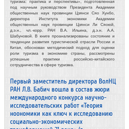
туризма: практика и перспективы», подготовленная
под научным руководством Президента Академии
общественных наук провинции Цзянси Сяо Хунбо,
директора Института экономики Академии
общественных наук провинции Цзянси Ли Сяоюй,
д.э.н., чл.-корр. РАН В.А. Ильина, д.э.н. А.А.
Шабуновой. В книге проанализированы состояние и
тенденции развития туристической отрасли России и
Китая, обоснован методический подход для оценки
роли туризма в экономике страны, рассмотрены
успешные практики российско-китайского
сотрудничества в сфере туризма.
Первый заместитель директора ВолНЦ
РАН Л.В. Бабич вошла в состав жюри
международного конкурса научно-
исследовательских работ «Теория
ноономики как ключ к исследованию
социально-экономических