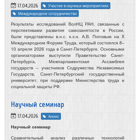
17.04.2026
Участие в научных мероприятиях
Международное сотрудничество
Результаты исследований ВолНЦ РАН, связанные с
перспективами развития самозанятости в России,
были представлены в.н.с. к.э.н. А.В. Поповым на X
Международном Форуме Труда, который состоялся 8–
10 апреля 2026 года в Санкт-Петербурге. Основными
организаторами выступили Правительство Санкт-
Петербурга, Межпарламентская Ассамблея
государств – участников Содружества Независимых
Государств, Санкт-Петербургский государственный
университет, при поддержке Министерства труда и
социальной защиты РФ.
​Научный семинар
17.04.2026
Анонс
Научный семинар
Сравнительный анализ различных технологий