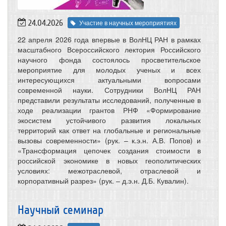
24.04.2026
Участие в научных мероприятиях
22 апреля 2026 года впервые в ВолНЦ РАН в рамках
масштабного Всероссийского лектория Российского
научного фонда состоялось просветительское
мероприятие для молодых ученых и всех
интересующихся актуальными вопросами
современной науки. Сотрудники ВолНЦ РАН
представили результаты исследований, полученные в
ходе реализации грантов РНФ «Формирование
экосистем устойчивого развития локальных
территорий как ответ на глобальные и региональные
вызовы современности» (рук. – к.э.н. А.В. Попов) и
«Трансформация цепочек создания стоимости в
российской экономике в новых геополитических
условиях: межотраслевой, отраслевой и
корпоративный разрез» (рук. – д.э.н. Д.Б. Кувалин).
​Научный семинар