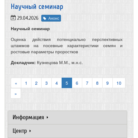
Научный семинар
29.04.2026
Анонс
Научный семинар
Оценка действия потенциально перспективных
штаммов на посевные характеристики семян и
ростовые параметры проростков
Докладчик:
Кузнецова М.М., м.н.с.
«
1
2
3
4
5
6
7
8
9
10
»
Информация
Центр