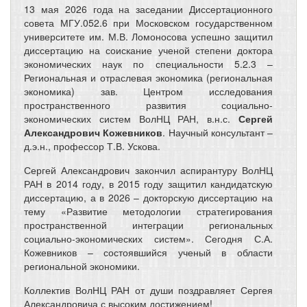
13 мая 2026 года на заседании Диссертационного
совета МГУ.052.6 при Московском государственном
университете им. М.В. Ломоносова успешно защитил
диссертацию на соискание ученой степени доктора
экономических наук по специальности 5.2.3 –
Региональная и отраслевая экономика (региональная
экономика) зав. Центром исследования
пространственного развития социально-
экономических систем ВолНЦ РАН, в.н.с.
Сергей
Александрович Кожевников
. Научный консультант –
д.э.н., профессор Т.В. Ускова.
Сергей Александрович закончил аспирантуру ВолНЦ
РАН в 2014 году, в 2015 году защитил кандидатскую
диссертацию, а в 2026 – докторскую диссертацию на
тему «Развитие методологии стратегирования
пространственной интеграции региональных
социально-экономических систем». Сегодня С.А.
Кожевников – состоявшийся ученый в области
региональной экономики.
Коллектив ВолНЦ РАН от души поздравляет Сергея
Александровича с высоким достижением!