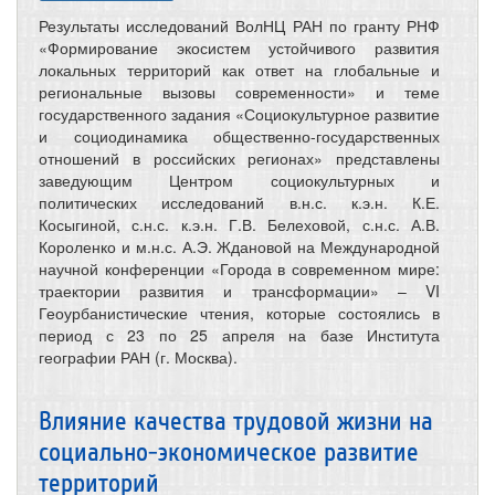
Результаты исследований ВолНЦ РАН по гранту РНФ
«Формирование экосистем устойчивого развития
локальных территорий как ответ на глобальные и
региональные вызовы современности» и теме
государственного задания «Социокультурное развитие
и социодинамика общественно-государственных
отношений в российских регионах» представлены
заведующим Центром социокультурных и
политических исследований в.н.с. к.э.н. К.Е.
Косыгиной, с.н.с. к.э.н. Г.В. Белеховой, с.н.с. А.В.
Короленко и м.н.с. А.Э. Ждановой на Международной
научной конференции «Города в современном мире:
траектории развития и трансформации» – VI
Геоурбанистические чтения, которые состоялись в
период с 23 по 25 апреля на базе Института
географии РАН (г. Москва).
Влияние качества трудовой жизни на
социально-экономическое развитие
территорий