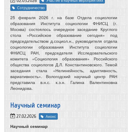
02.03.2026
Участие в научных мероприятиях
Сотрудничество
25 февраля 2026 г. на базе Отдела социологии
образования Института социологии ФНИСЦ (г.
Москва) состоялось очередное заседание Круглого
стола «Российское образование сегодня» под
председательством д.социол.н., руководителя отдела
социологии образования Института социологии
ФНИСЦ РАН, председателя Исследовательского
комитета «Социология образования» Российского
общества социологов Д.Л. Константиновского. Темой
заседания стала «Нелинейность, адаптивность,
вариативность». Вологодский научный центр РАН
представила в.н.с. к.э.н. Галина Валентиновна
Леонидова.
Научный семинар
27.02.2026
Анонс
Научный семинар