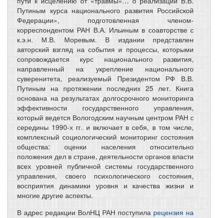
пути к исцелению от «травмы»… о реализации В.В.
Путиным курса национального развития Российской
Федерации», подготовленная членом-
корреспондентом РАН В.А. Ильиным в соавторстве с
к.э.н. М.В. Моревым. В издании представлен
авторский взгляд на события и процессы, которыми
сопровождается курс национального развития,
направленный на укрепление национального
суверенитета, реализуемый Президентом РФ В.В.
Путиным на протяжении последних 25 лет. Книга
основана на результатах долгосрочного мониторинга
эффективности государственного управления,
который ведется Вологодским научным центром РАН с
середины 1990-х гг. и включает в себя, в том числе,
комплексный социологический мониторинг состояния
общества: оценки населения относительно
положения дел в стране, деятельности органов власти
всех уровней публичной системы государственного
управления, своего психологического состояния,
восприятия динамики уровня и качества жизни и
многие другие аспекты.
В адрес редакции ВолНЦ РАН поступила
рецензия на