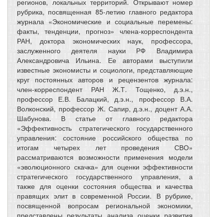
регионов, локальных территорий. Открывают номер
рубрика, посвященная 85-летию главного редактора
журнала «Экономические и социальные перемены:
факты, тенденции, прогноз» члена-корреспондента
РАН, доктора экономических наук, профессора,
заслуженного деятеля науки РФ Владимира
Александровича Ильина. Ее авторами выступили
известные экономисты и социологи, представляющие
круг постоянных авторов и рецензентов журнала:
член-корреспондент РАН Ж.Т. Тощенко, д.э.н.,
профессор Е.В. Балацкий, д.э.н., профессор В.А.
Волконский, профессор Ж. Сапир, д.э.н., доцент А.А.
Шабунова. В статье от главного редактора
«Эффективность стратегического государственного
управления: состояние российского общества по
итогам четырех лет проведения СВО»
рассматриваются возможности применения модели
«эволюционного скачка» для оценки эффективности
стратегического государственного управления, а
также для оценки состояния общества и качества
правящих элит в современной России. В рубрике,
посвященной вопросам региональной экономики,
представлены результаты анализа оценки развития