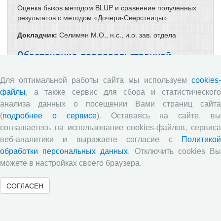
Оценка быков методом BLUP и сравнение полученных
результатов с методом «Дочери-Сверстницы»
Докладчик:
Селимян М.О., н.с., и.о. зав. отдела
Обеспечение продовольственной
безопасности России: экономические
Для оптимальной работы сайта мы используем
cookies-
меры и технологические возможности
файлы
, а также сервис для сбора и статистического
анализа данных о посещении Вами страниц сайта
(
подробнее о сервисе
). Оставаясь на сайте, в
соглашаетесь на использование cookies-файлов, сервиса
веб-аналитики и выражаете согласие с
Политикой
обработки персональных данных
. Отключить cookies В
можете в настройках своего браузера.
СОГЛАСЕН