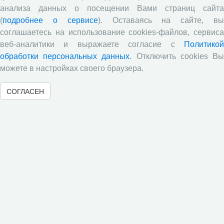
анализа данных о посещении Вами страниц сайта
08.07.2026
Мероприятия
ВолНЦ РАН
(
подробнее о сервисе
). Оставаясь на сайте, в
3 июля 2026 года традиционный выезд, приуроченный
соглашаетесь на использование cookies-файлов, сервиса
к началу корпоративного отпуска, собрал 78
веб-аналитики и выражаете согласие с
Политикой
представителей 13 структурных подразделений
обработки персональных данных
. Отключить cookies В
ВолНЦ РАН в Архитектурно-этнографическом музее
Вологодской области (деревня Семенково).
можете в настройках своего браузера.
Организованная Профсоюзом Центра экскурсия
позволила гостям прикоснуться к истокам культуры и
СОГЛАСЕН
менталитета русского народа, погрузиться в
атмосферу крестьянского быта благодаря
театрализованным сценкам, которые подготовили и
исполнили сотрудники музея.
Опубликован новый выпуск журнала
«Социальное пространство» (Том 12, №
2, 2026 г.)