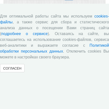
« Вернуться назад
Для оптимальной работы сайта мы используем
cookies-
файлы
, а также сервис для сбора и статистического
анализа данных о посещении Вами страниц сайта
Информация
(
подробнее о сервисе
). Оставаясь на сайте, в
соглашаетесь на использование cookies-файлов, сервиса
Центр
веб-аналитики и выражаете согласие с
Политикой
обработки персональных данных
. Отключить cookies В
Наука
можете в настройках своего браузера.
Образование
СОГЛАСЕН
Публикации
Научные журналы
Сотрудничество
Ресурсы