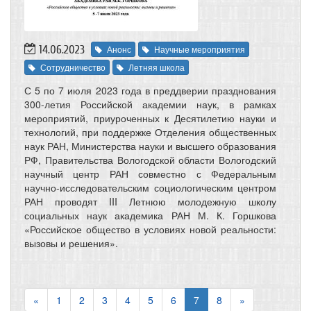
14.06.2023
Анонс
Научные мероприятия
Сотрудничество
Летняя школа
С 5 по 7 июля 2023 года в преддверии празднования
300-летия Российской академии наук, в рамках
мероприятий, приуроченных к Десятилетию науки и
технологий, при поддержке Отделения общественных
наук РАН, Министерства науки и высшего образования
РФ, Правительства Вологодской области Вологодский
научный центр РАН совместно с Федеральным
научно-исследовательским социологическим центром
РАН проводят III Летнюю молодежную школу
социальных наук академика РАН М. К. Горшкова
«Российское общество в условиях новой реальности:
вызовы и решения».
«
1
2
3
4
5
6
7
8
»