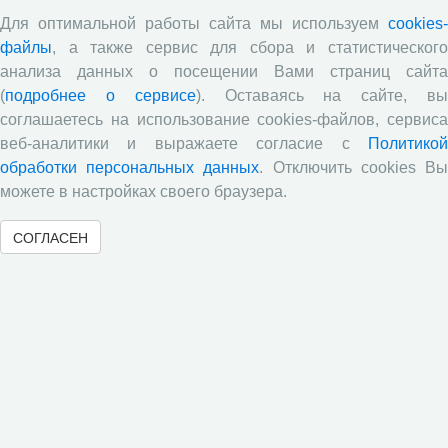
Ученые Вологодского научного центра РАН
Для оптимальной работы сайта мы используем
cookies-
подготовили информационно-аналитическую записку
файлы
, а также сервис для сбора и статистического
«О результатах деятельности консолидированных
групп налогоплательщиков и их влиянии на
анализа данных о посещении Вами страниц сайта
формирование бюджетных доходов», которая была
(
подробнее о сервисе
). Оставаясь на сайте, в
направлена в Государственную думу РФ. Депутат и
соглашаетесь на использование cookies-файлов, сервиса
руководитель партии «Справедливая Россия» С.М.
веб-аналитики и выражаете согласие с
Политикой
Миронов высоко оценил результаты данного
обработки персональных данных
. Отключить cookies В
исследования. Они будут использованы в работе
Экспертного совета фракции партии «Справедливая
можете в настройках своего браузера.
Россия» в Госдуме для корректировки нормативного
регулирования деятельности консолидированных
СОГЛАСЕН
групп налогоплательщиков.
«
2
3
4
5
6
7
8
9
10
11
»
« Вернуться назад