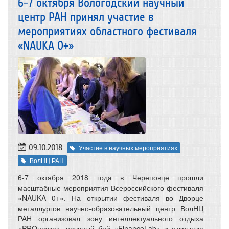
6-7 октября Вологодский научный
центр РАН принял участие в
мероприятиях областного фестиваля
«NAUKA 0+»
09.10.2018
Участие в научных мероприятиях
ВолНЦ РАН
6-7 октября 2018 года в Череповце прошли
масштабные мероприятия Всероссийского фестиваля
«NAUKA 0+». На открытии фестиваля во Дворце
металлургов научно-образовательный центр ВолНЦ
РАН организовал зону интеллектуального отдыха
«PROнаука», научный бой «FinanceLab» и открытую