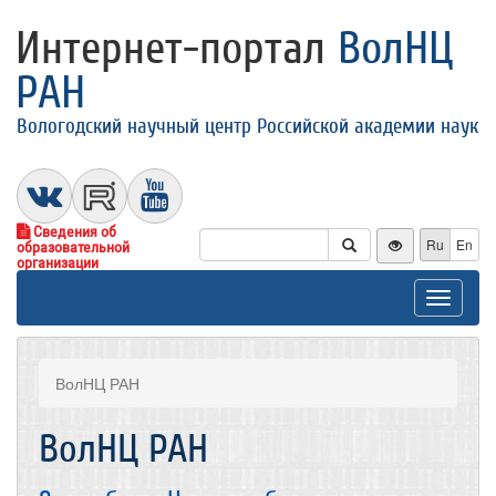
Интернет-портал
ВолНЦ
РАН
Вологодский научный центр Российской академии наук
Сведения об
Ru
En
образовательной
организации
Toggle
navigat
ВолНЦ РАН
ВолНЦ РАН