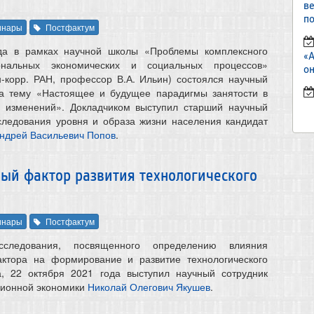
в
по
инары
Постфактум
да в рамках научной школы «Проблемы комплексного
«
ональных экономических и социальных процессов»
он
н-корр. РАН, профессор В.А. Ильин) состоялся научный
на тему «Настоящее и будущее парадигмы занятости в
х изменений». Докладчиком выступил старший научный
следования уровня и образа жизни населения кандидат
ндрей Васильевич Попов
.
ый фактор развития технологического
инары
Постфактум
сследования, посвященного определению влияния
актора на формирование и развитие технологического
а, 22 октября 2021 года выступил научный сотрудник
ционной экономики
Николай Олегович Якушев
.