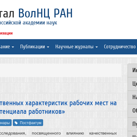
ртал
ВолНЦ РАН
оссийской академии наук
низации
вание
Публикации
Научные журналы
Сотрудничество
И
Ц
Н
твенных характеристик рабочих мест на
О
отенциала работников»
инары
Постфактум
П
следования, посвященного влиянию качественных