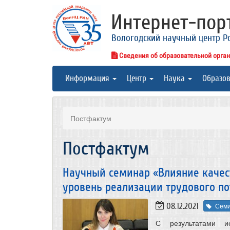
Интернет-по
Вологодский научный центр Р
Сведения об образовательной орга
Информация
Центр
Наука
Образо
Постфактум
Постфактум
Научный семинар «Влияние качес
уровень реализации трудового п
08.12.2021
Сем
С результатами ис