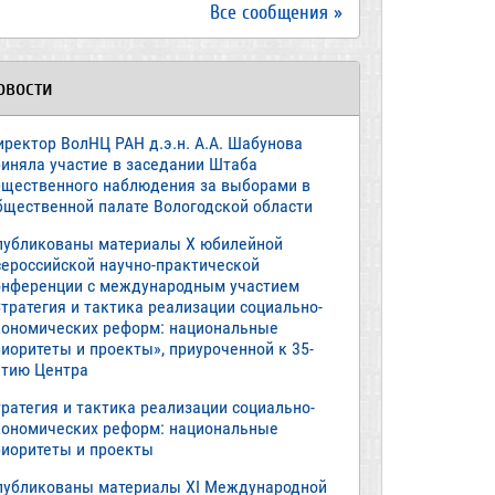
Все сообщения »
овости
иректор ВолНЦ РАН д.э.н. А.А. Шабунова
риняла участие в заседании Штаба
бщественного наблюдения за выборами в
бщественной палате Вологодской области
публикованы материалы X юбилейной
сероссийской научно-практической
онференции с международным участием
тратегия и тактика реализации социально-
кономических реформ: национальные
иоритеты и проекты», приуроченной к 35-
етию Центра
ратегия и тактика реализации социально-
кономических реформ: национальные
риоритеты и проекты
публикованы материалы XI Международной