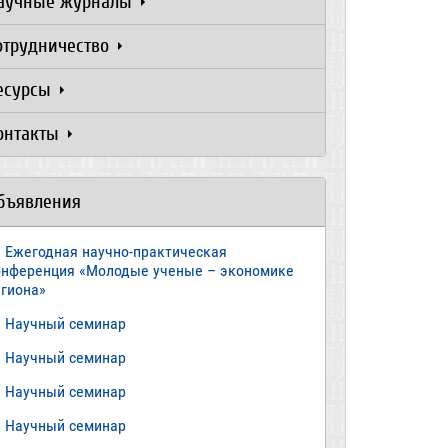
аучные журналы
отрудничество
есурсы
онтакты
бъявления
Ежегодная научно-практическая
онференция «Молодые ученые – экономике
егиона»
​Научный семинар
​Научный семинар
Научный семинар
​Научный семинар