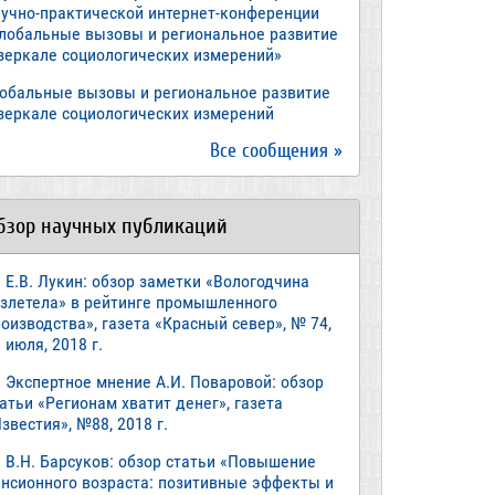
аучно-практической интернет-конференции
Глобальные вызовы и региональное развитие
 зеркале социологических измерений»
лобальные вызовы и региональное развитие
 зеркале социологических измерений
Все сообщения »
бзор научных публикаций
Е.В. Лукин: обзор заметки «Вологодчина
взлетела» в рейтинге промышленного
оизводства», газета «Красный север», № 74,
 июля, 2018 г.
Экспертное мнение А.И. Поваровой: обзор
атьи «Регионам хватит денег», газета
звестия», №88, 2018 г.
В.Н. Барсуков: обзор статьи «Повышение
енсионного возраста: позитивные эффекты и