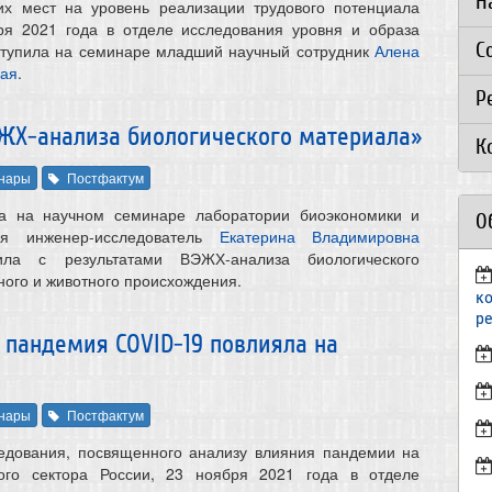
Н
чих мест на уровень реализации трудового потенциала
бря 2021 года в отделе исследования уровня и образа
С
ступила на семинаре младший научный сотрудник
Алена
кая
.
Р
ЖХ-анализа биологического материала»
К
нары
Постфактум
а на научном семинаре лаборатории биоэкономики и
О
тия инженер-исследователь
Екатерина Владимировна
ла с результатами ВЭЖХ-анализа биологического
ного и животного происхождения.
к
р
 пандемия COVID-19 повлияла на
нары
Постфактум
ледования, посвященного анализу влияния пандемии на
кого сектора России, 23 ноября 2021 года в отделе