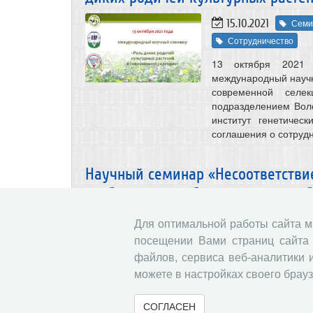
15.10.2021
Семи
Сотрудничество
13 октября 2021 
международный научн
современной селе
подразделением Вол
институт генетичес
соглашения о сотрудн
Научный семинар «Несоответстви
требованиям работодателей: про
14.10.2021
Семи
Для оптимальной работы сайта 
посещении Вами страниц сайта 
13 октября 2021 го
исследования реги
файлов, сервиса веб-аналитики 
(руководитель – д.э
можете в настройках своего брауз
проблем научно-тех
научный семинар «Не
СОГЛАСЕН
работодателей: про