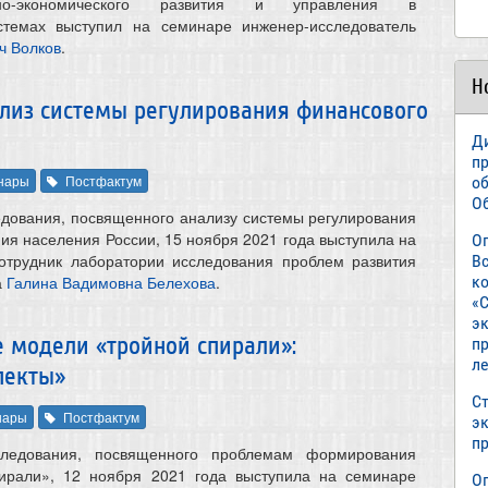
но-экономического развития и управления в
стемах выступил на семинаре инженер-исследователь
ч Волков
.
Н
лиз системы регулирования финансового
Д
п
нары
Постфактум
о
О
едования, посвященного анализу системы регулирования
ия населения России, 15 ноября 2021 года выступила на
О
отрудник лаборатории исследования проблем развития
В
к
а
Галина Вадимовна Белехова
.
«С
э
 модели «тройной спирали»:
пр
л
пекты»
Ст
нары
Постфактум
э
п
следования, посвященного проблемам формирования
ирали», 12 ноября 2021 года выступила на семинаре
О