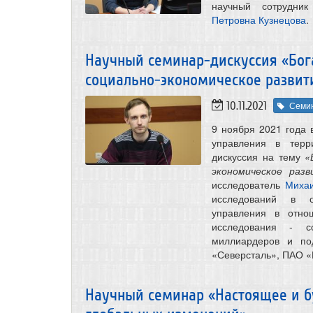
научный сотрудни
Петровна Кузнецова
.
Научный семинар-дискуссия «Бог
социально-экономическое развит
10.11.2021
Семи
9 ноября 2021 года 
управления в терр
дискуссия на тему
«
экономическое раз
исследователь
Миха
исследований в о
управления в отно
исследования ‑ со
миллиардеров и по
«Северсталь», ПАО «
Научный семинар «Настоящее и б