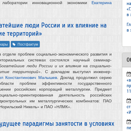
к лаборатории инновационной экономики
Екатерина
н
«
в
атейшие люди России и их влияние на
Г
в
ие территорий»
нары
Постфактум
в отделе проблем социально-экономического развития и
О
иториальных системах состоялся научный семинар-
Богатейшие люди России и их влияние на социально-
витие территорий»
. С докладом выступил инженер-
ил Константинович Малышев
. Доклад продолжил серию
«
бласти проблем эффективности государственного
пр
шении российских корпораций металлургии. Предмет
11
циально-ориентированная деятельность российских
дконтрольных им металлургических комбинатов: ПАО
Норильский Никель» и ПАО «НЛМК».
ст
«И
удущее парадигмы занятости в условиях
п