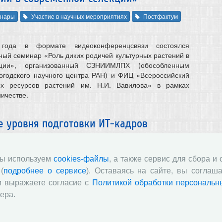
нары
Участие в научных мероприятиях
Постфактум
года в формате видеоконференцсвязи состоялся
ый семинар «Роль диких родичей культурных растений в
кции», организованный СЗНИИМЛПХ (обособленным
огодского научного центра РАН) и ФИЦ «Всероссийский
ких ресурсов растений им. Н.И. Вавилова» в рамках
ичестве.
е уровня подготовки ИТ-кадров
блемы и пути их преодоления»
нары
Постфактум
мы используем
cookies-файлы
, а также сервис для сбора и
(
подробнее о сервисе
). Оставаясь на сайте, вы соглаша
да в рамках научной школы «Проблемы комплексного
ональных экономических и социальных процессов»
и выражаете согласие с
Политикой обработки персональн
.н., профессор, член-корр. РАН В.А. Ильин) в отделе
ера.
нологического развития и экономики знаний состоялся
соответствие уровня подготовки ИТ-кадров требованиям
блемы и пути их преодоления». С докладом выступила