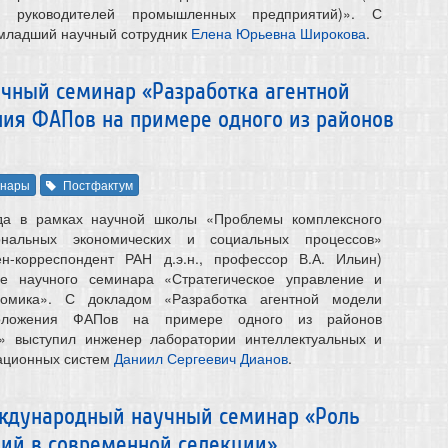
а руководителей промышленных предприятий)». С
младший научный сотрудник
Елена Юрьевна Широкова
.
аучный семинар «Разработка агентной
ия ФАПов на примере одного из районов
нары
Постфактум
да в рамках научной школы «Проблемы комплексного
ональных экономических и социальных процессов»
ен-корреспондент РАН д.э.н., профессор В.А. Ильин)
ие научного семинара «Стратегическое управление и
номика». С докладом «Разработка агентной модели
положения ФАПов на примере одного из районов
и» выступил инженер лаборатории интеллектуальных и
ационных систем
Даниил Сергеевич Дианов
.
международный научный семинар «Роль
ний в современной селекции»