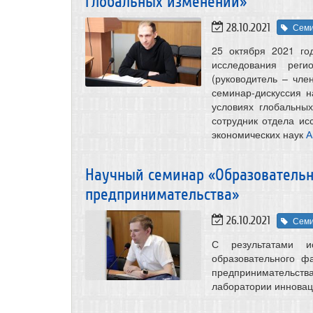
глобальных изменений»
28.10.2021
Сем
25 октября 2021 го
исследования реги
(руководитель – чле
семинар-дискуссия 
условиях глобальны
сотрудник отдела ис
экономических наук
А
Научный семинар «Образовательн
предпринимательства»
26.10.2021
Сем
С результатами и
образовательного ф
предпринимательств
лаборатории иннова