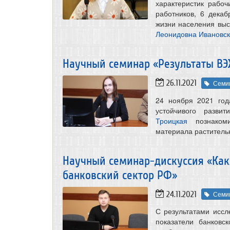
характеристик рабо
работников, 6 дека
жизни населения вы
Леонидовна Ивановс
Научный семинар «Результаты ВЭ
26.11.2021
Семи
24 ноября 2021 год
устойчивого разви
Троицкая
познакоми
материала раститель
Научный семинар-дискуссия «Как
банковский сектор РФ»
24.11.2021
Семи
С результатами исс
показатели банковс