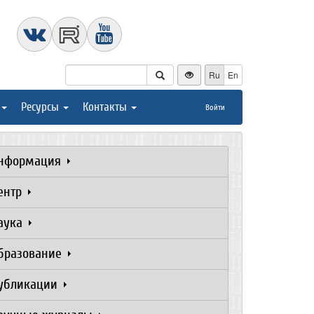
Ru
En
Ресурсы
Контакты
Войти
нформация
ентр
аука
бразование
убликации