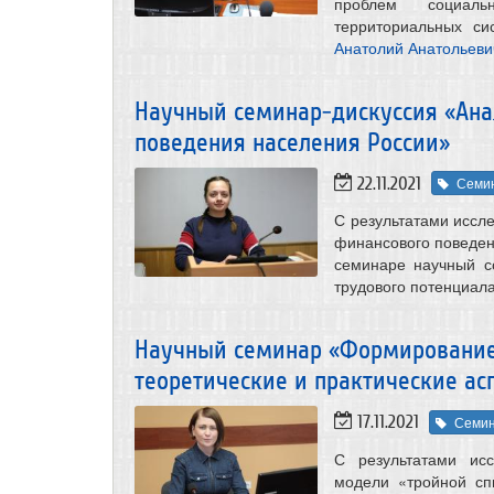
проблем социаль
территориальных си
Анатолий Анатольеви
Научный семинар-дискуссия «Ана
поведения населения России»
22.11.2021
Семи
С результатами иссл
финансового поведен
семинаре научный с
трудового потенциал
Научный семинар «Формирование
теоретические и практические ас
17.11.2021
Семи
С результатами ис
модели «тройной сп