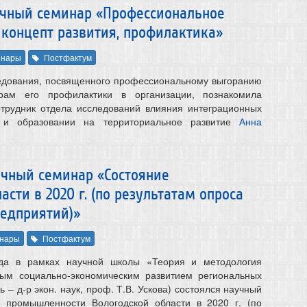
научный семинар «Профессиональное
 концепт развития, профилактика»
инары
Постфактум
ледования, посвященного профессиональному выгоранию
рам его профилактики в организации, познакомила
трудник отдела исследований влияния интеграционных
 и образовании на территориальное развитие
Анна
аучный семинар «Состояние
ти в 2020 г. (по результатам опроса
едприятий)»
нары
Постфактум
ода в рамках научной школы «Теория и методология
вым социально-экономическим развитием региональных
ь – д-р экон. наук, проф. Т.В. Ускова) состоялся научный
 промышленности Вологодской области в 2020 г. (по