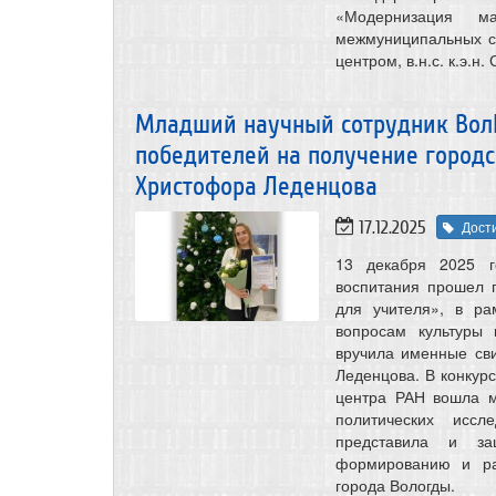
«Модернизация м
межмуниципальных со
центром, в.н.с. к.э.н.
Младший научный сотрудник ВолН
победителей на получение город
Христофора Леденцова
17.12.2025
Дост
13 декабря 2025 г
воспитания прошел 
для учителя», в ра
вопросам культуры
вручила именные св
Леденцова. В конкурс
центра РАН вошла м
политических иссл
представила и за
формированию и ра
города Вологды.