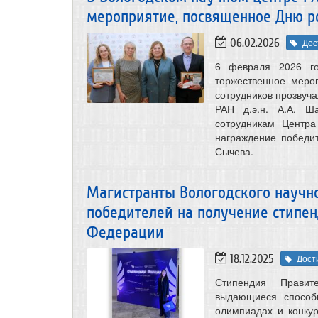
мероприятие, посвященное Дню р
06.02.2026
Дос
6 февраля 2026 го
торжественное меро
сотрудников прозвуча
РАН д.э.н. А.А. Ш
сотрудникам Центра
награждение победи
Сычева.
Магистранты Вологодского научно
победителей на получение стипе
Федерации
18.12.2025
Дост
Стипендия Правит
выдающиеся способ
олимпиадах и конкур