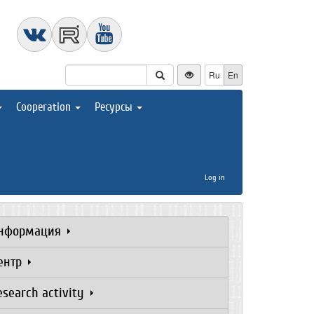
Ru
En
Cooperation
Ресурсы
Log in
нформация
ентр
esearch activity