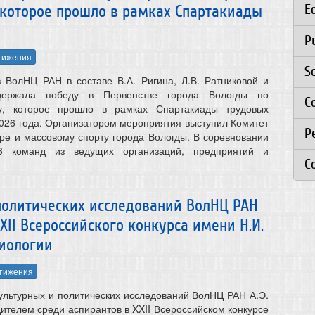
E
 которое прошло в рамках Спартакиады
P
тижения
S
 ВолНЦ РАН в составе В.А. Ригина, Л.В. Ратниковой и
держала победу в Первенстве города Вологды по
C
су, которое прошло в рамках Спартакиады трудовых
2026 года. Организатором мероприятия выступил Комитет
Р
уре и массовому спорту города Вологды. В соревновании
3 команд из ведущих организаций, предприятий и
C
 политических исследований ВолНЦ РАН
XII Всероссийского конкурса имени Н.И.
циологии
тижения
культурных и политических исследований ВолНЦ РАН А.Э.
ителем среди аспирантов в XXII Всероссийском конкурсе