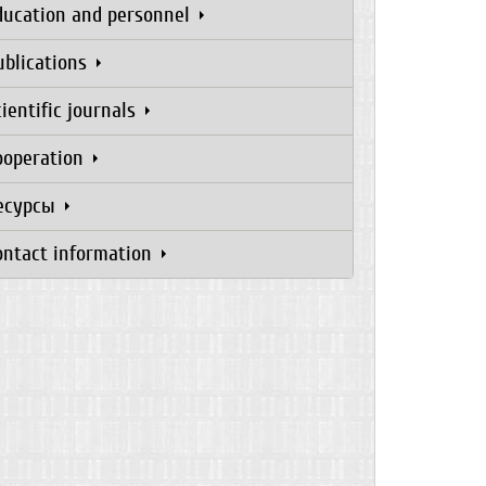
ducation and personnel
ublications
cientific journals
ooperation
есурсы
ontact information