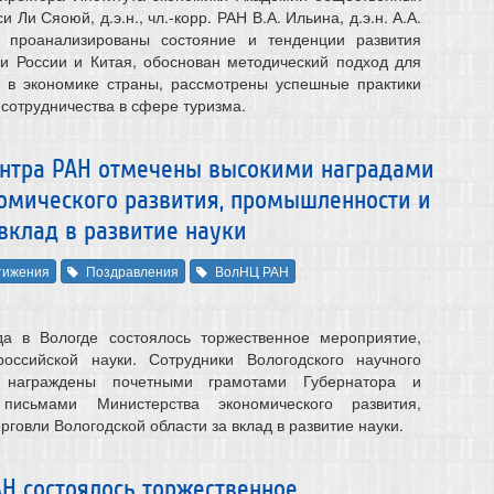
 Ли Сяоюй, д.э.н., чл.-корр. РАН В.А. Ильина, д.э.н. А.А.
 проанализированы состояние и тенденции развития
ли России и Китая, обоснован методический подход для
а в экономике страны, рассмотрены успешные практики
 сотрудничества в сфере туризма.
ентра РАН отмечены высокими наградами
номического развития, промышленности и
вклад в развитие науки
тижения
Поздравления
ВолНЦ РАН
а в Вологде состоялось торжественное мероприятие,
ссийской науки. Сотрудники Вологодского научного
награждены почетными грамотами Губернатора и
 письмами Министерства экономического развития,
говли Вологодской области за вклад в развитие науки.
Н состоялось торжественное