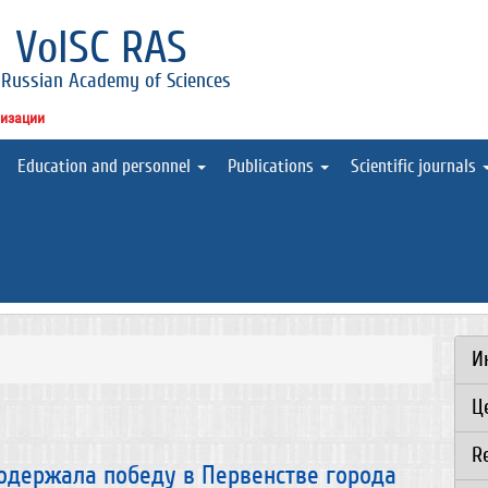
l
VolSC RAS
 Russian Academy of Sciences
низации
Education and personnel
Publications
Scientific journals
И
Ц
R
одержала победу в Первенстве города