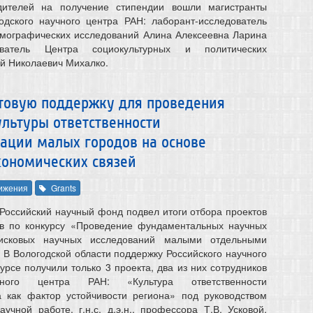
дителей на получение стипендии вошли магистранты
одского научного центра РАН: лаборант-исследователь
емографических исследований Алина Алексеевна Ларина
ователь Центра социокультурных и политических
й Николаевич Михалко.
товую поддержку для проведения
льтуры ответственности
ации малых городов на основе
ономических связей
ижения
Grants
 Российский научный фонд подвел итоги отбора проектов
ов по конкурсу «Проведение фундаментальных научных
исковых научных исследований малыми отдельными
 В Вологодской области поддержку Российского научного
рсе получили только 3 проекта, два из них сотрудников
чного центра РАН: «Культура ответственности
а как фактор устойчивости региона» под руководством
учной работе, г.н.с. д.э.н., профессора Т.В. Усковой,