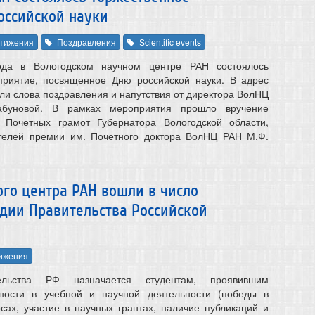
оссийской науки
тижения
Поздравления
Scientific events
да в Вологодском научном центре РАН состоялось
приятие, посвященное Дню российской науки. В адрес
ли слова поздравления и напутствия от директора ВолНЦ
абуновой. В рамках мероприятия прошло вручение
 Почетных грамот Губернатора Вологодской области,
телей премии им. Почетного доктора ВолНЦ РАН М.Ф.
го центра РАН вошли в число
ндии Правительства Российской
ижения
ельства РФ назначается студентам, проявившим
ности в учебной и научной деятельности (победы в
сах, участие в научных грантах, наличие публикаций и