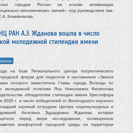
алых городов России на основе активизации
циально-экономических связей» под руководством зав.
 С.А. Кожевникова.
Ц РАН А.Э. Жданова вошла в число
ской молодежной стипендии имени
ижения
ода на базе Регионального центра патриотического
городской форум для педагогов и наставников «Звонок
мках которого заместитель Главы города Вологды по
 и молодежной политики Яна Николаевна Филиппова
идетельства обладателям стипендии имени Христофора
е 2025 г. в число победителей от Вологодского научного
ладший научный сотрудник Центра социокультурных и
едований Ангелина Эдуардовна Жданова, которая
щитила перед жюри исследование, посвященное
звитию комфортной городской среды на территории