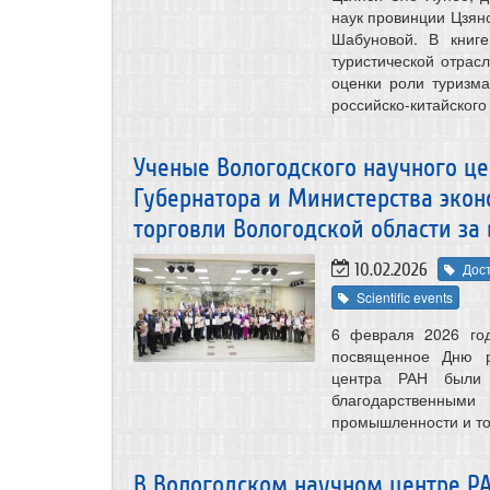
наук провинции Цзянси
Шабуновой. В книге
туристической отрас
оценки роли туризм
российско-китайского
Ученые Вологодского научного ц
Губернатора и Министерства эко
торговли Вологодской области за 
10.02.2026
Дос
Scientific events
6 февраля 2026 год
посвященное Дню ро
центра РАН были 
благодарственными
промышленности и тор
В Вологодском научном центре РА