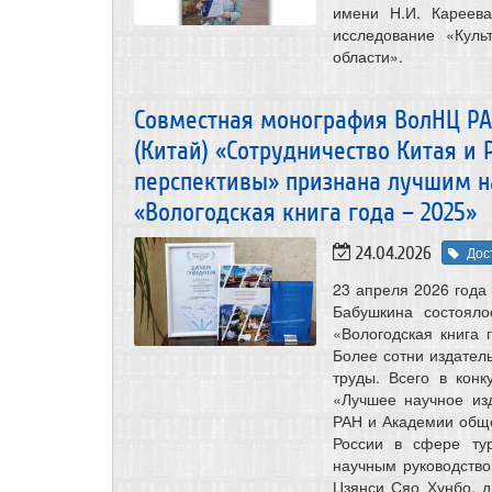
имени Н.И. Кареева
исследование «Куль
области».
Совместная монография ВолНЦ РА
(Китай) «Сотрудничество Китая и 
перспективы» признана лучшим н
«Вологодская книга года – 2025»
24.04.2026
Дос
23 апреля 2026 года 
Бабушкина состояло
«Вологодская книга 
Более сотни издатель
труды. Всего в кон
«Лучшее научное из
РАН и Академии обще
России в сфере тур
научным руководств
Цзянси Сяо Хунбо, 