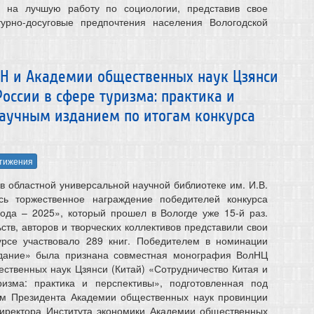
 на лучшую работу по социологии, представив свое
турно-досуговые предпочтения населения Вологодской
Н и Академии общественных наук Цзянси
России в сфере туризма: практика и
аучным изданием по итогам конкурса
тижения
в областной универсальной научной библиотеке им. И.В.
сь торжественное награждение победителей конкурса
года – 2025», который прошел в Вологде уже 15-й раз.
ств, авторов и творческих коллективов представили свои
курсе участвовало 289 книг. Победителем в номинации
дание» была признана совместная монография ВолНЦ
ственных наук Цзянси (Китай) «Сотрудничество Китая и
изма: практика и перспективы», подготовленная под
ом Президента Академии общественных наук провинции
директора Института экономики Академии общественных