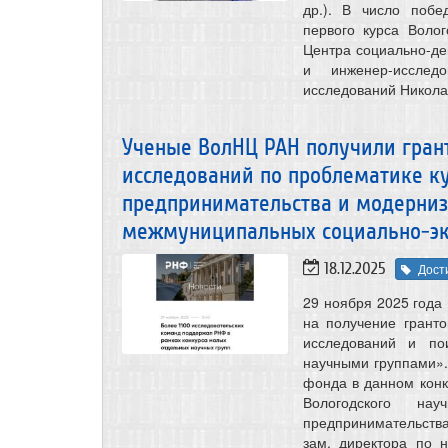
др.). В число побе
первого курса Волог
Центра социально-д
и инженер-исслед
исследований Никола
Ученые ВолНЦ РАН получили гран
исследований по проблематике ку
предпринимательства и модерниз
межмуниципальных социально-эк
18.12.2025
Дост
29 ноября 2025 года
на получение грант
исследований и по
научными группами».
фонда в данном конку
Вологодского нау
предпринимательств
зам. директора по на