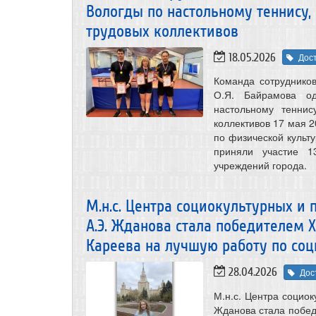
Вологды по настольному теннису,
трудовых коллективов
18.05.2026
Дос
Команда сотрудников
О.Я. Байрамова о
настольному тенни
коллективов 17 мая 
по физической культ
приняли участие 1
учреждений города.
М.н.с. Центра социокультурных и
А.Э. Жданова стала победителем X
Кареева на лучшую работу по со
28.04.2026
Дос
М.н.с. Центра социо
Жданова стала побед