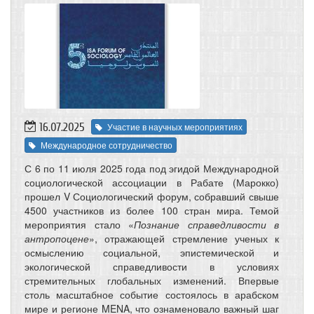
16.07.2025
Участие в научных мероприятиях
Международное сотрудничество
С 6 по 11 июля 2025 года под эгидой Международной
социологической ассоциации в Рабате (Марокко)
прошел V Социологический форум, собравший свыше
4500 участников из более 100 стран мира. Темой
мероприятия стало «
Познание справедливости в
антропоцене
», отражающей стремление ученых к
осмыслению социальной, эпистемической и
экологической справедливости в условиях
стремительных глобальных изменений. Впервые
столь масштабное событие состоялось в арабском
мире и регионе MENA, что ознаменовало важный шаг