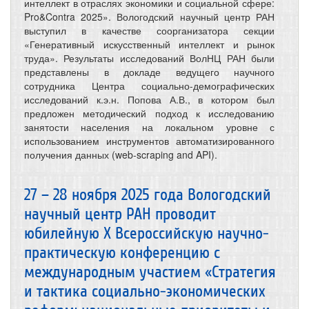
интеллект в отраслях экономики и социальной сфере:
Pro&Contra 2025». Вологодский научный центр РАН
выступил в качестве соорганизатора секции
«Генеративный искусственный интеллект и рынок
труда». Результаты исследований ВолНЦ РАН были
представлены в докладе ведущего научного
сотрудника Центра социально-демографических
исследований к.э.н. Попова А.В., в котором был
предложен методический подход к исследованию
занятости населения на локальном уровне с
использованием инструментов автоматизированного
получения данных (web-scraping and API).
27 – 28 ноября 2025 года Вологодский
научный центр РАН проводит
юбилейную X Всероссийскую научно-
практическую конференцию с
международным участием «Стратегия
и тактика социально-экономических