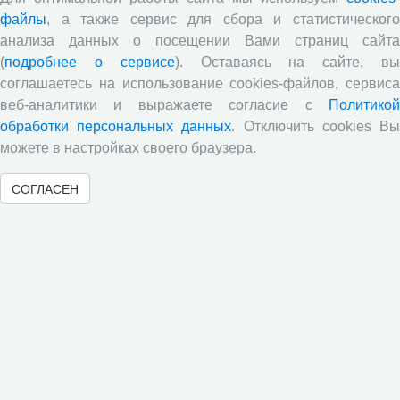
управления устойчивым социально-экономическим
файлы
, а также сервис для сбора и статистического
развитием региональных систем» (руководитель –
анализа данных о посещении Вами страниц сайта
д.э.н., профессор Т.В. Ускова).
(
подробнее о сервисе
). Оставаясь на сайте, в
соглашаетесь на использование cookies-файлов, сервиса
Исследователи Вологодского научного
веб-аналитики и выражаете согласие с
Политикой
центра РАН стали участниками XVI
обработки персональных данных
. Отключить cookies В
можете в настройках своего браузера.
Уральского демографического форума
«Факторы и механизмы
СОГЛАСЕН
демографического развития»
25.06.2025
Участие в научных мероприятиях