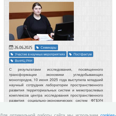
26.06.2025
Семинары
Участие в научных мероприятиях
Постфактум
ВолНЦ РАН
С результатами исследования, посвященного
трансформации экономики угледобывающих
моногородов, 10 июня 2025 года выступила младший
научный сотрудник лаборатории пространственного
развития территориальных систем и межотраслевых
комплексов центра исследования пространственного
развития социально-экономических систем ФГБУН
ВолНЦ РАН
Марина Анатольевна Лебедева
.
Заседание научного семинара-дискуссии состоялось в
рамках научной школы «Теория и методология
Для оптимальной работы сайта мы используем
cookies-