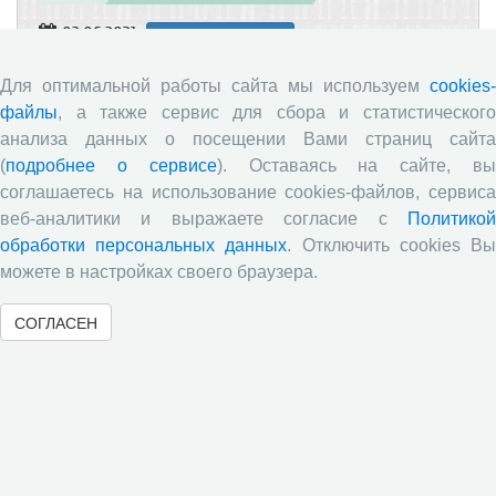
03.06.2021
Научные журналы
В рубрике «Социодемографические исследования»
Для оптимальной работы сайта мы используем
cookies-
размещена статья
д.э.н, к.с.н, профессора А.П.
файлы
, а также сервис для сбора и статистического
Багировой и А.В. Нешатаева «Прародительский
труд: теоретико-методические основы
анализа данных о посещении Вами страниц сайта
социологического изучения».
Исследование
(
подробнее о сервисе
). Оставаясь на сайте, в
выполнено при финансовой поддержке РФФИ в
соглашаетесь на использование cookies-файлов, сервиса
рамках научного проекта № 20-011-00280.
веб-аналитики и выражаете согласие с
Политикой
обработки персональных данных
. Отключить cookies В
можете в настройках своего браузера.
«
4
5
6
7
8
9
10
11
12
СОГЛАСЕН
13
»
« Вернуться назад