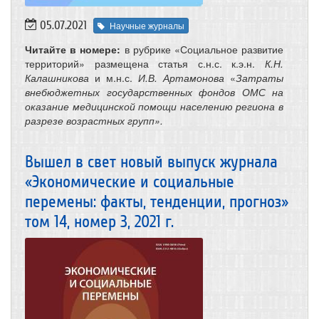
05.07.2021
Научные журналы
Читайте в номере:
в рубрике «Социальное развитие
территорий» размещена
статья с.н.с. к.э.н.
К.Н.
Калашникова
и м.н.с.
И.В. Артамонова
«
Затраты
внебюджетных государственных фондов ОМС на
оказание медицинской помощи населению региона в
разрезе возрастных групп».
Вышел в свет новый выпуск журнала
«Экономические и социальные
перемены: факты, тенденции, прогноз»
том 14, номер 3, 2021 г.