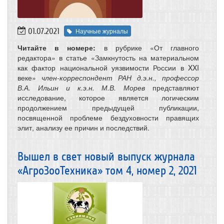
01.07.2021
Научные журналы
Читайте в номере:
в рубрике «От главного
редактора» в статье «Замкнутость на материальном
как фактор национальной уязвимости России в XXI
веке»
член-корреспондент РАН д.э.н., профессор
В.А. Ильин и к.э.н. М.В. Морев
представляют
исследование, которое является логическим
продолжением предыдущей публикации,
посвященной проблеме бездуховности правящих
элит, анализу ее причин и последствий.
Вышел в свет новый выпуск журнала
«АгроЗооТехника» том 4, номер 2, 2021