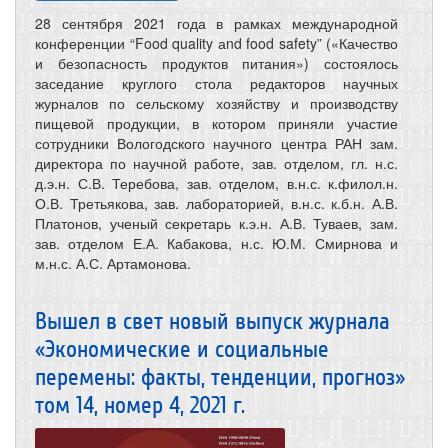
28 сентября 2021 года в рамках международной
конференции “Food quality аnd food safety” («Качество
и безопасность продуктов питания») состоялось
заседание круглого стола редакторов научных
журналов по сельскому хозяйству и производству
пищевой продукции, в котором приняли участие
сотрудники Вологодского научного центра РАН зам.
директора по научной работе, зав. отделом, гл. н.с.
д.э.н. С.В. Теребова, зав. отделом, в.н.с. к.филол.н.
О.В. Третьякова, зав. лабораторией, в.н.с. к.б.н. А.В.
Платонов, ученый секретарь к.э.н. А.В. Туваев, зам.
зав. отделом Е.А. Кабакова, н.с. Ю.М. Смирнова и
м.н.с. А.С. Артамонова.
Вышел в свет новый выпуск журнала
«Экономические и социальные
перемены: факты, тенденции, прогноз»
том 14, номер 4, 2021 г.