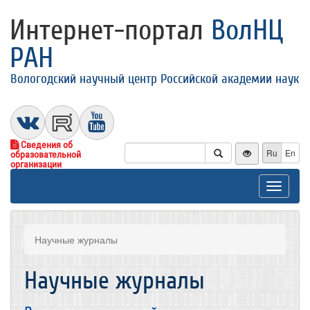
Интернет-портал
ВолНЦ
РАН
Вологодский научный центр Российской академии наук
Сведения об
Ru
En
образовательной
организации
Toggle
navigat
Научные журналы
Научные журналы