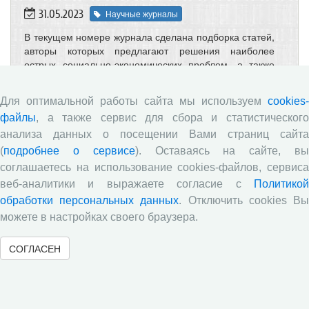
31.05.2023
Научные журналы
В текущем номере журнала сделана подборка статей,
авторы которых предлагают решения наиболее
острых социально-экономических проблем, а также
рекомендации по совершенствованию управления
территориальным развитием.
Для оптимальной работы сайта мы используем
cookies-
файлы
, а также сервис для сбора и статистического
анализа данных о посещении Вами страниц сайта
«
1
2
3
4
5
6
7
8
9
10
(
подробнее о сервисе
). Оставаясь на сайте, в
соглашаетесь на использование cookies-файлов, сервиса
»
веб-аналитики и выражаете согласие с
Политикой
обработки персональных данных
. Отключить cookies В
можете в настройках своего браузера.
« Вернуться назад
СОГЛАСЕН
Информация
Центр