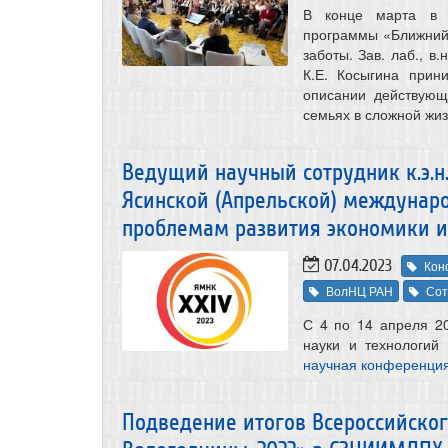
В конце марта в г
программы «Ближний 
заботы. Зав. лаб., в.н
К.Е. Косыгина прин
описании действующ
семьях в сложной жиз
Ведущий научный сотрудник к.э.н.
Ясинской (Апрельской) междунар
проблемам развития экономики и
07.04.2023
Кон
ВолНЦ РАН
Сот
С 4 по 14 апреля 2
науки и технологий
научная конференция
Подведение итогов Всероссийско