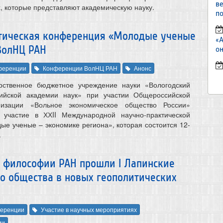
в
, которые представляют академическую науку.
по
ктическая конференция «Молодые ученые
«
ВолНЦ РАН
он
ференции
Конференции ВолНЦ РАН
Анонс
рственное бюджетное учреждение науки «Вологодский
ийской академии наук» при участии Общероссийской
низации «Вольное экономическое общество России»
 участие в ХХII Международной научно-практической
е ученые – экономике региона», которая состоится 12-
.
те философии РАН прошли I Лапинские
о общества в новых геополитических
еренции
Участие в научных мероприятиях
ии