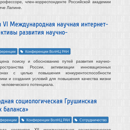
профессоре, член-корреспонденте Российской академии
иче Лапине.
тся VI Международная научная интернет-
ктивы развития научно-
ференции
Конференции ВолНЦ РАН
щена поиску и обоснованию путей развития научно-
пространства России, активизации инновационных
онах с целью повышения конкурентоспособности
ики и создания условий для повышения качества жизни
 человеческого потенциала.
родная социологическая Грушинская
х баланса»
ференции
Конференции ВолНЦ РАН
Сотрудничество
да состоится XII международная социологическая