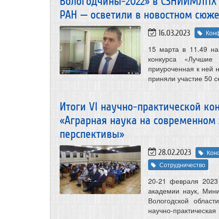
Вологодчины-2022» в СЗНИИМЛПХ
РАН — осветили в новостном сюже
16.03.2023
Кон
15 марта в 11.49 н
конкурса «Лучшие 
приуроченная к ней
приняли участие 50 с
Итоги VI научно-практической к
«Аграрная наука на современном э
перспективы»
28.02.2023
Кон
Сотрудничество
20-21 февраля 2023
академии наук, Мини
Вологодской област
научно-практическа