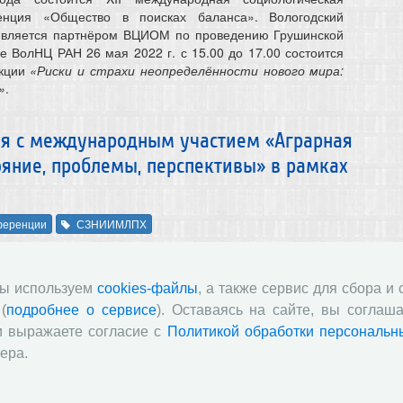
енция «Общество в поисках баланса». Вологодский
является партнёром ВЦИОМ по проведению Грушинской
е ВолНЦ РАН 26 мая 2022 г. с 15.00 до 17.00 состоится
екции
«Риски и страхи неопределённости нового мира:
»
.
ия с международным участием «Аграрная
ояние, проблемы, перспективы» в рамках
ференции
СЗНИИМЛПХ
 2002 года в Вологодском научном центре РАН пройдет
я конференция с международным участием «Аграрная
мы используем
cookies-файлы
, а также сервис для сбора и
м этапе состояние, проблемы, перспективы» в рамках VI
ий в рамках VI Емельяновских чтений при поддержке
(
подробнее о сервисе
). Оставаясь на сайте, вы соглаша
и высшего образования РФ, Российской академии наук и
и выражаете согласие с
Политикой обработки персональн
годской области. Российские и зарубежные ученые,
ера.
ральных, региональных и местных органов власти,
риятий сельскохозяйственного сектора будут обсуждать
бласти сельского хозяйства.