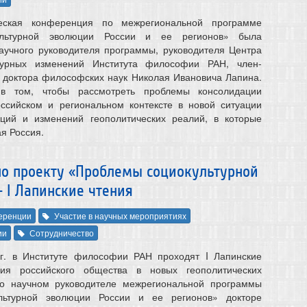
ическая конференция по межрегиональной программе
ультурной эволюции России и ее регионов» была
аучного руководителя программы, руководителя Центра
ьтурных изменений Института философии РАН, член-
 доктора философских наук Николая Ивановича Лапина.
в том, чтобы рассмотреть проблемы консолидации
ссийском и региональном контексте в новой ситуации
ций и изменений геополитических реалий, в которые
я Россия.
по проекту «Проблемы социокультурной
– I Лапинские чтения
еренции
Участие в научных мероприятиях
ии
Сотрудничество
г. в Институте философии РАН проходят I Лапинские
ция российского общества в новых геополитических
о научном руководителе межрегиональной программы
льтурной эволюции России и ее регионов» докторе