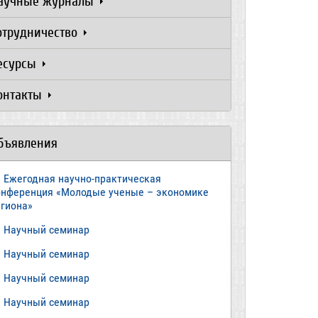
аучные журналы
отрудничество
есурсы
онтакты
бъявления
Ежегодная научно-практическая
онференция «Молодые ученые – экономике
егиона»
​Научный семинар
​Научный семинар
Научный семинар
​Научный семинар