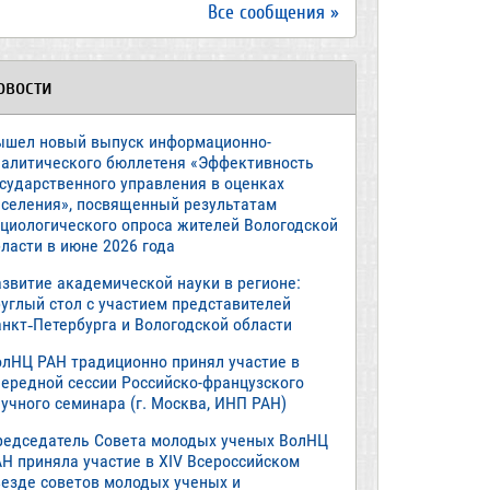
Все сообщения »
овости
ышел новый выпуск информационно-
налитического бюллетеня «Эффективность
осударственного управления в оценках
аселения», посвященный результатам
оциологического опроса жителей Вологодской
ласти в июне 2026 года
азвитие академической науки в регионе:
руглый стол с участием представителей
анкт‑Петербурга и Вологодской области
олНЦ РАН традиционно принял участие в
чередной сессии Российско-французского
учного семинара (г. Москва, ИНП РАН)
редседатель Совета молодых ученых ВолНЦ
АН приняла участие в XIV Всероссийском
ъезде советов молодых ученых и