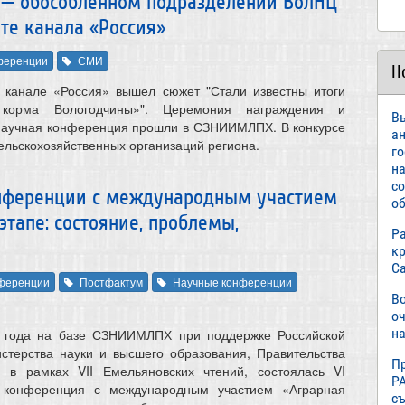
 — обособленном подразделении ВолНЦ
те канала «Россия»
ференции
СМИ
Н
а канале «Россия» вышел сюжет "Стали известны итоги
корма Вологодчины»"‎. Церемония награждения и
В
 научная конференция прошли в СЗНИИМЛПХ. В конкурсе
а
ельскохозяйственных организаций региона.
г
н
с
онференции с международным участием
об
тапе: состояние, проблемы,
Р
к
С
ференции
Постфактум
Научные конференции
В
о
на
 года на базе СЗНИИМЛПХ при поддержке Российской
стерства науки и высшего образования, Правительства
П
и в рамках VII Емельяновских чтений, состоялась VI
Р
я конференция с международным участием «Аграрная
с