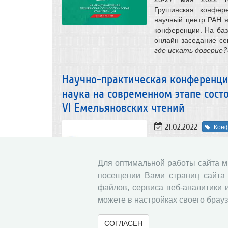
Грушинская конфер
научный центр РАН 
конференции. На баз
онлайн-заседание с
где искать доверие?
Научно-практическая конференц
наука на современном этапе сост
VI Емельяновских чтений
21.02.2022
Кон
21, 22 и 24 февраля
научно-практическа
Для оптимальной работы сайта 
наука на современно
Емельяновских чтен
посещении Вами страниц сайта 
Министерства науки 
файлов, сервиса веб-аналитики 
Правительства Воло
можете в настройках своего брауз
руководители феде
представители предп
СОГЛАСЕН
научные проблемы в о