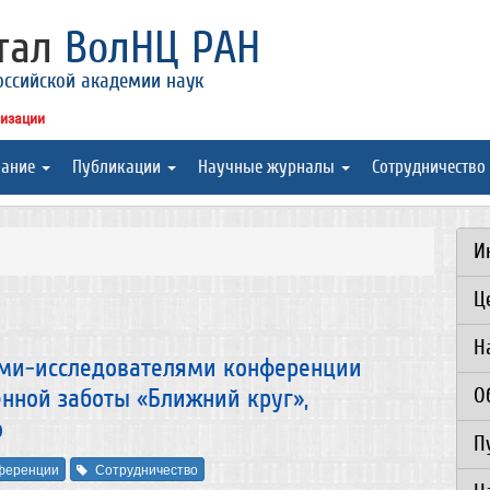
ртал
ВолНЦ РАН
оссийской академии наук
низации
вание
Публикации
Научные журналы
Сотрудничество
И
Ц
Н
ами-исследователями конференции
О
нной заботы «Ближний круг»,
о
П
ференции
Сотрудничество