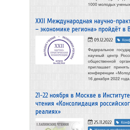
1000 молодых ученых
ХХII Международная научно-пра
– экономике региона» пройдёт в 
09.12.2022
Кон
Федеральное госуда
научный центр Росс
общественной орга
приглашает принять
конференции «Молоды
16 декабря 2022 года
21-22 ноября в Москве в Институ
чтения «Консолидация российског
реалиях»
25.11.2022
Конф
Научные конференц