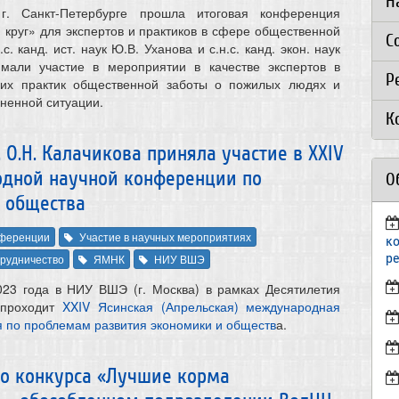
Н
. Санкт-Петербурге прошла итоговая конференция
круг» для экспертов и практиков в сфере общественной
С
.с. канд. ист. наук Ю.В. Уханова и с.н.с. канд. экон. наук
имали участие в мероприятии в качестве экспертов в
Р
их практик общественной заботы о пожилых людях и
ненной ситуации.
К
 О.Н. Калачикова приняла участие в XXIV
одной научной конференции по
О
 общества
ференции
Участие в научных мероприятиях
к
р
рудничество
ЯМНК
НИУ ВШЭ
023 года в НИУ ВШЭ (г. Москва) в рамках Десятилетия
 проходит
XXIV Ясинская (Апрельская) международная
 по проблемам развития экономики и обществ
а.
го конкурса «Лучшие корма