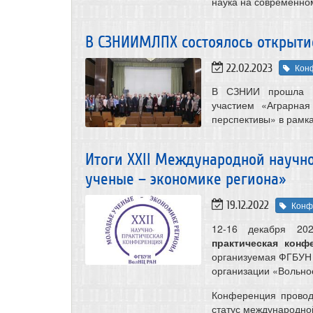
наука на современном
В СЗНИИМЛПХ состоялось открытие
22.02.2023
Кон
В СЗНИИ прошла на
участием «Аграрная
перспективы» в рамка
Итоги XXII Международной научн
ученые – экономике региона»
19.12.2022
Конф
12-16 декабря 20
практическая кон
организуемая ФГБУН
организации «Вольно
Конференция провод
статус международно