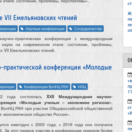
 этапе: состояние, проблемы, перспективы».
с
Ж
 VII Емельяновских чтений
пе
з
ференции
Научные конференции
Сотрудничество
оп
учно-практическая конференция с международным
 наука на современном этапе: состояние, проблемы,
х VII Емельяновских чтений.
О
о-практической конференции «Молодые
«
пр
еренции
Конференции ВолНЦ РАН
НОЦ
11
22 года состоялась
XХII Международная научно-
ференция «Молодые ученые – экономике региона»
,
ст
 ВолНЦ РАН при участии Общероссийской общественной
«И
е экономическое общество России».
ится ежегодно с 2000 года, с 2016 года она получила
п
й. За этот период участие в конференции приняли более