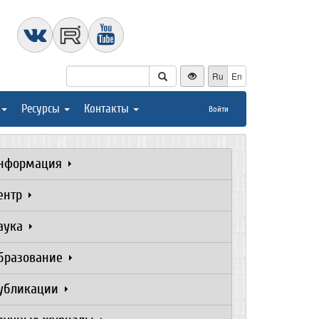
Ru
En
Ресурсы
Контакты
Войти
нформация
ентр
аука
бразование
убликации