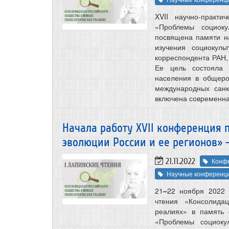
XVII научно-практ
«Проблемы социок
посвящена памяти н
изучения социокул
корреспондента РАН,
Ее цель состояла 
населения в общеро
международных санк
включена современна
Начала работу XVII конференция 
эволюции России и ее регионов» 
21.11.2022
Конф
Научные конференц
21
–
22 ноября 2022 
чтения «Консолида
реалиях» в память 
«Проблемы социоку