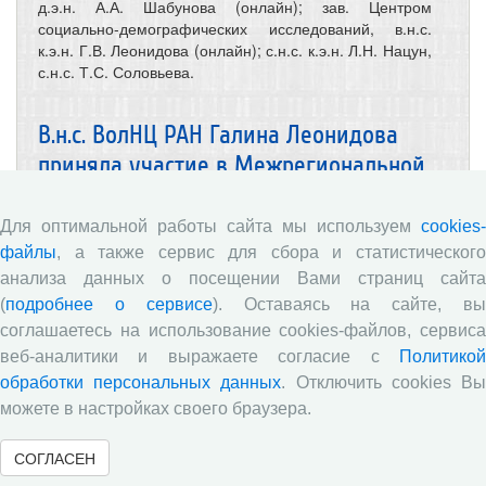
д.э.н. А.А. Шабунова (онлайн); зав. Центром
социально-демографических исследований, в.н.с.
к.э.н. Г.В. Леонидова (онлайн); с.н.с. к.э.н. Л.Н. Нацун,
с.н.с. Т.С. Соловьева.
В.н.с. ВолНЦ РАН Галина Леонидова
приняла участие в Межрегиональной
конференции «Среднее
профессиональное образование:
Для оптимальной работы сайта мы используем
cookies-
вызовы и новые возможности - 2024»
файлы
, а также сервис для сбора и статистического
анализа данных о посещении Вами страниц сайта
(
подробнее о сервисе
). Оставаясь на сайте, в
соглашаетесь на использование cookies-файлов, сервиса
веб-аналитики и выражаете согласие с
Политикой
обработки персональных данных
. Отключить cookies В
можете в настройках своего браузера.
СОГЛАСЕН
29.03.2024
Конференции