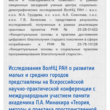
секционных заседаний ученые центра социально-
демографических исследований ВолНЦ РАН – в.н.с.
к.э.н. М.А. Груздева, н.с. к.э.н. А.А. Соколова, с.н.с.
к.э.н. Г.В. Белехова – представили результаты
исследований, полученные в рамках реализации
грантовых проектов РНФ № 25-28-01422
«Концептуальные основы и практики достижения
цифрового благополучия старшего поколения в сфере
потребления» и РНФ № 23-78-10128
«Концептуальные основы и социальные практики
программирования благополучной старости».
Исследования ВолНЦ РАН о развитии
малых и средних городов
представлены на Всероссийской
научно-практической конференции с
международным участием памяти
академика П.А. Минакира «Теория,
методы и практика пространственной