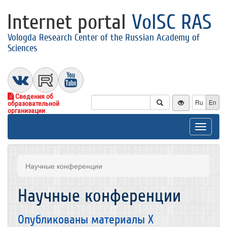
Internet portal
VolSC RAS
Vologda Research Center of the Russian Academy of
Sciences
Сведения об
Ru
En
образовательной
организации
Toggle
navigat
Научные конференции
Научные конференции
Опубликованы материалы X