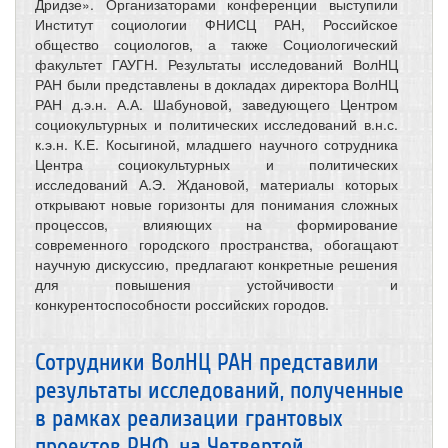
Дридзе». Организаторами конференции выступили
Институт социологии ФНИСЦ РАН, Российское
общество социологов, а также Социологический
факультет ГАУГН. Результаты исследований ВолНЦ
РАН были представлены в докладах директора ВолНЦ
РАН д.э.н. А.А. Шабуновой, заведующего Центром
социокультурных и политических исследований в.н.с.
к.э.н. К.Е. Косыгиной, младшего научного сотрудника
Центра социокультурных и политических
исследований А.Э. Ждановой, материалы которых
открывают новые горизонты для понимания сложных
процессов, влияющих на формирование
современного городского пространства, обогащают
научную дискуссию, предлагают конкретные решения
для повышения устойчивости и
конкурентоспособности российских городов.
Сотрудники ВолНЦ РАН представили
результаты исследований, полученные
в рамках реализации грантовых
проектов РНФ, на Четвертой