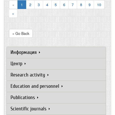
«
1
2
3
4
5
6
7
8
9
10
»
« Go Back
Информация
Центр
Research activity
Education and personnel
Publications
Scientific journals